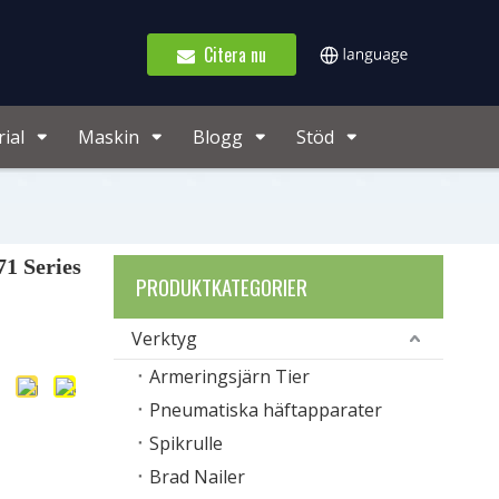
Citera nu
ial
Maskin
Blogg
Stöd
1 Series
PRODUKTKATEGORIER
Verktyg
Armeringsjärn Tier
Pneumatiska häftapparater
Spikrulle
Brad Nailer