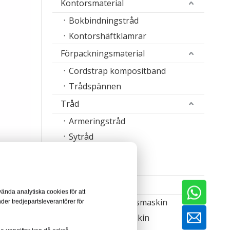
Kontorsmaterial
Bokbindningstråd
Kontorshäftklamrar
Förpackningsmaterial
Cordstrap kompositband
Trådspännen
Tråd
Armeringstråd
Sytråd
Häfttrådsband
Svetstråd
Maskin
ända analytiska cookies för att
Nageltillverkningsmaskin
der tredjepartsleverantörer för
Trådrullningsmaskin