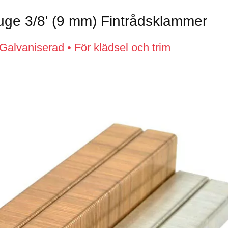
ge 3/8' (9 mm) Fintrådsklammer
alvaniserad • För klädsel och trim