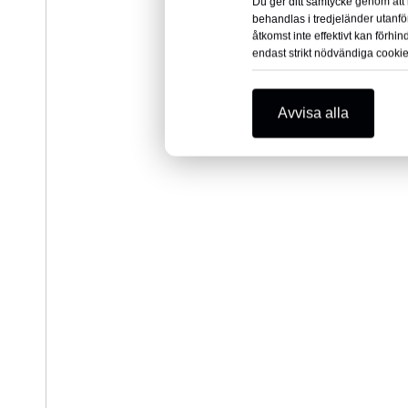
Du ger ditt samtycke genom att k
behandlas i tredjeländer utanf
åtkomst inte effektivt kan förh
endast strikt nödvändiga cooki
Avvisa alla