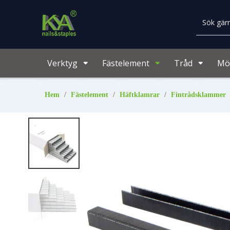
Verktyg
Fästelement
Tråd
Möb
Hem
/
Fästelement
/
Häftklamrar
/
Fintrådsklammer