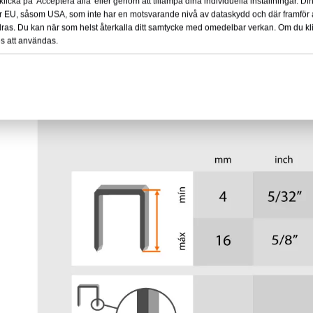
licka på 'Acceptera alla' eller genom att tillämpa dina individuella inställningar. D
ör EU, såsom USA, som inte har en motsvarande nivå av dataskydd och där framför a
indras. Du kan när som helst återkalla ditt samtycke med omedelbar verkan. Om du kl
es att användas.