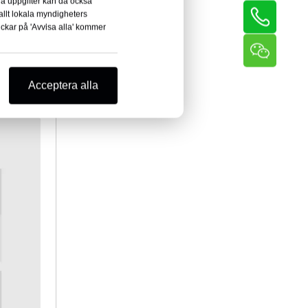
ina uppgifter kan då också
llt lokala myndigheters
ickar på 'Avvisa alla' kommer
Acceptera alla