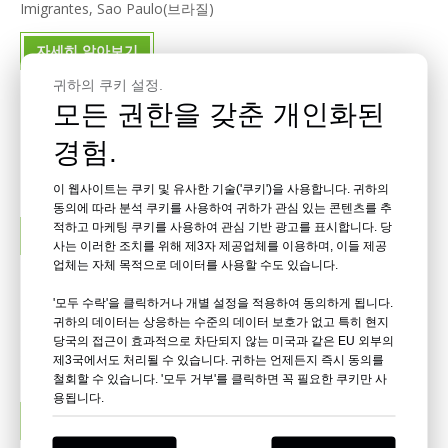
Imigrantes, Sao Paulo(브라질)
자세히 알아보기
귀하의 쿠키 설정.
모든 권한을 갖춘 개인화된
2019년 2월 25~27일 KYA 아시아 태평양 소싱 전시회 쾰른
2019년 2월 25~27일 Koln에서 개최되는 아시아 태평양 소싱 전시
경험.
회 안녕하세요 여러분, 당사 웹사이트를 방문해 회사 산업과 비즈
이 웹사이트는 쿠키 및 유사한 기술('쿠키')을 사용합니다. 귀하의
니스에 대해 더 자세히 알아보세요. 우리는 이미 2019년 2월 25-
동의에 따라 분석 쿠키를 사용하여 귀하가 관심 있는 콘텐츠를 추
27일 Koln에서 아시아 태평양 소싱 전시회를 마쳤습니다. 더 크고
적하고 마케팅 쿠키를 사용하여 관심 기반 광고를 표시합니다. 당
자세히 알아보기
유익한 하드웨어 패스너 쇼입니다. 전시자로서 우리는
사는 이러한 조치를 위해 제3자 제공업체를 이용하며, 이들 제공
업체는 자체 목적으로 데이터를 사용할 수도 있습니다.
국제 하드웨어 박람회 쾰른 2018년 3월 4~7일
'모두 수락'을 클릭하거나 개별 설정을 적용하여 동의하게 됩니다.
귀하의 데이터는 상응하는 수준의 데이터 보호가 없고 특히 현지
지난주 우리는 쾰른 출장을 마쳤습니다. 58개국에서 2,770개 이상
당국의 접근이 효과적으로 차단되지 않는 미국과 같은 EU 외부의
의 전시업체가 참가하는 4일간의 전시회와 143개국에서 47,000명
제3국에서도 처리될 수 있습니다. 귀하는 언제든지 즉시 동의를
이상의 무역 방문객이 쾰른을 찾았습니다. 전 세계의 의사 결정자
철회할 수 있습니다. '모두 거부'를 클릭하면 꼭 필요한 쿠키만 사
용됩니다.
들은 하드웨어 업계 최고의 이벤트를 활용하여
자세히 알아보기