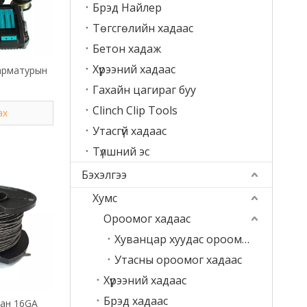
Брэд Найлер
Төгсгөлийн хадаас
Бетон хадаж
Хүрээний хадаас
арматурын
Гахайн цагираг буу
Clinch Clip Tools
ах
Утасгүй хадаас
Түлшний эс
Бэхэлгээ
Хумс
Ороомог хадаас
Хуванцар хуудас ороомог хадаас
Утасны ороомог хадаас
Хүрээний хадаас
Брэд хадаас
сан 16GA