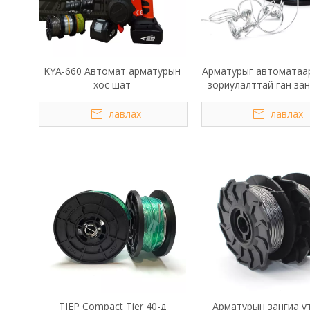
KYA-660 Автомат арматурын
Арматурыг автоматаар
хос шат
зориулалттай ган за
утас уях өнхрө
лавлах
лавлах
TJEP Compact Tier 40-д
Арматурын зангиа у