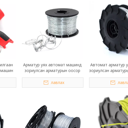
илгаан
Арматур уях автомат машинд
Автомат арматур 
 машин
зориулсан арматурын оосор
зориулсан арматур
утас
лавлах
лавл