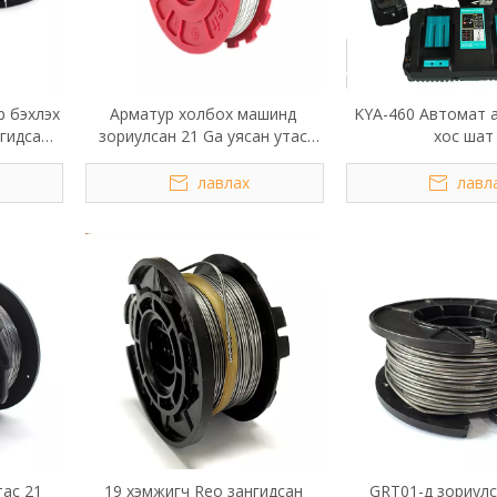
 бэхлэх
Арматур холбох машинд
KYA-460 Автомат 
нгидсан
зориулсан 21 Ga уясан утас
хос шат
х
ороомог
лавлах
лавл
тас 21
19 хэмжигч Reo зангидсан
GRT01-д зориул