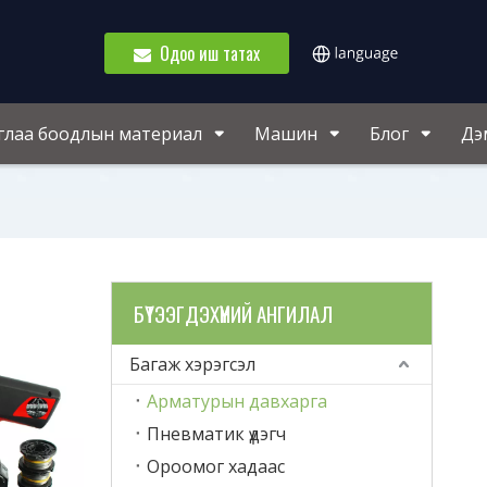
Одоо иш татах
глаа боодлын материал
Машин
Блог
Дэ
БҮТЭЭГДЭХҮҮНИЙ АНГИЛАЛ
Багаж хэрэгсэл
Арматурын давхарга
Пневматик үдэгч
Ороомог хадаас