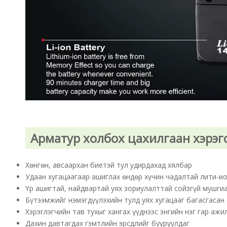
Арматур холбох цахилгаан хэрэг
Хөнгөн, авсаархан биетэй тул удирдахад хялбар
Удаан хугацаагаар ашиглах өндөр хүчин чадалтай лити-и
Үр ашигтай, найдвартай уях зориулалттай сойзгүй мушги
Бүтээмжийг нэмэгдүүлэхийн тулд уях хугацааг багасгасан
Хэрэглэгчийн тав тухыг хангах үүднээс энгийн нэг гар ажи
Дахин давтагдах гэмтлийн эрсдлийг бууруулдаг