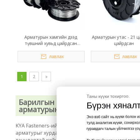
Арматурын хамгийн дээд
Арматурын утас - 21 ц
түвшний хувьд цайрдсан
цайрдсан
арматурын уях утас 0.80мм
лавлах
лавлах
1
2
»
Таны күүки тохиргоо.
Барилгын бэхэлгээний шийдэлд 
Бүрэн хяналт
арматурын давхарга
Энэ вэб сайт нь күүки болон 
тулд аналитик күүки, сонирхо
KYA Fasteners-ийн цахилгаан арматур нь барилга, 
гуравдагч талын үйлчилгээ үз
арматурыг хурдан бөгөөд үр дүнтэй холбох зориула