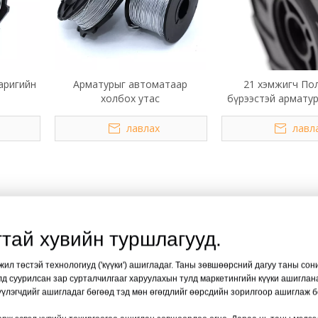
аригийн
Арматурыг автоматаар
21 хэмжигч По
холбох утас
бүрээстэй арматур
утас
лавлах
лавл
зориулсан үйлдвэрлэлийн цахилгаан
тай хувийн туршлагууд.
ижил төстэй технологиуд ('күүки') ашигладаг. Таны зөвшөөрсний дагуу таны со
лд суурилсан зар сурталчилгааг харуулахын тулд маркетингийн күүки ашиглана
гүүр барих, угсармал бетон зэрэг үйлдвэрлэлийн зориулал
үүлэгчдийг ашигладаг бөгөөд тэд мөн өгөгдлийг өөрсдийн зорилгоор ашиглаж 
лттай хөнгөн, авсаархан хэрэгсэл юм. Тав тухтай атгах,