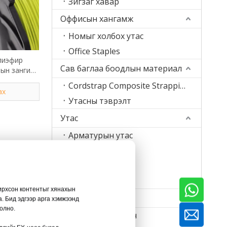
Зигзаг хавар
Оффисын хангамж
Номыг холбох утас
Office Staples
лиэфир
Сав баглаа боодлын материал
ын зангиа
Cordstrap Composite Strapping
ах
Утасны тэврэлт
Утас
Арматурын утас
Оёдлын утас
Үдээсний утас
Гагнуурын утас
нирхсон контентыг хянахын
Машин
. Бид эдгээр арга хэмжээнд
ттай
болно.
Хумс хийх машин