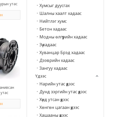
урын утас
Хумсыг дуусгах
Шалны хаалт хадаас
ах
Нийтлэг хумс
Бетон хадаас
Модны өлгүүрийн хадаас
Зүү хадаас
Хуванцар Брэд хадаас
Дээврийн хадаас
Зангуу хадаас
Үдээс
Нарийн утас үдээс
 анивсан
Дунд зэргийн утас үдээс
 утас
Хүнд утсан үдээс
ах
Хөнгөн цагаан үдээс
Хашааны үдээс