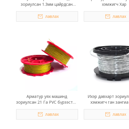
зориулсан 1.3мм цайрдсан
хэмжигч Хар
арматурын утас
лавлах
лавлах
Арматур уях машинд
Ихэр давхарт зориул
зориулсан 21 Га PVC бүрээстэй
хэмжигч ган зангиа
уях утас
лавлах
лавлах