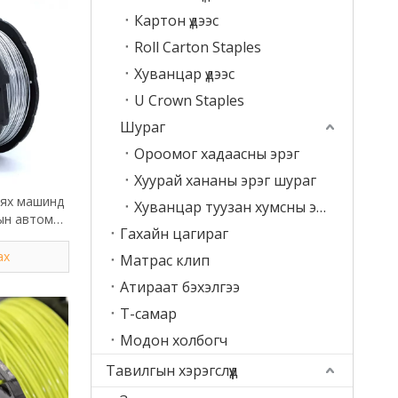
Картон үдээс
Roll Carton Staples
Хуванцар үдээс
U Crown Staples
Шураг
Ороомог хадаасны эрэг
Хуурай хананы эрэг шураг
уях машинд
Хуванцар туузан хумсны эрэг
ын автомат
Гахайн цагираг
ах
Матрас клип
Атираат бэхэлгээ
T-самар
Модон холбогч
Тавилгын хэрэгслүүд