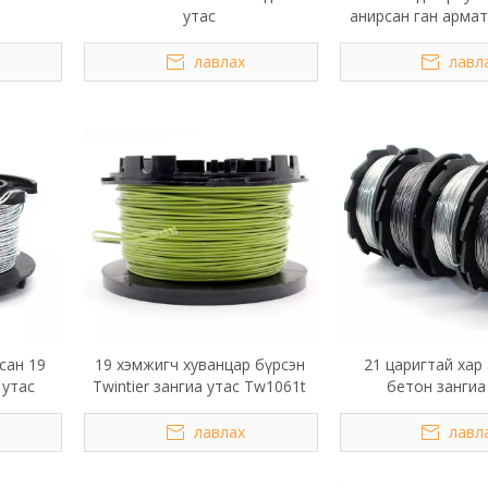
утас
анирсан ган армат
лавлах
лавл
сан 19
19 хэмжигч хуванцар бүрсэн
21 царигтай хар
 утас
Twintier зангиа утас Tw1061t
бетон зангиа
лавлах
лавл