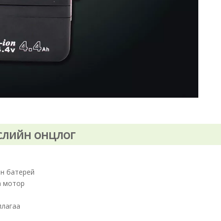
слийн онцлог
он батерей
а мотор
ллагаа