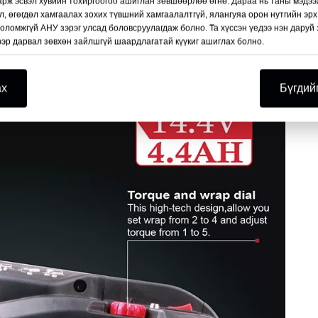
 мм) хүртэлх арматурыг холбодог. 14.4V лити-ион батере
дарж эсвэл хувийн тохиргоогоо ашиглан зөвшөөрлөө өгнө. Дараа нь таны мэдэ
оёр батерей, хурдан цэнэглэгч (40 минутаас бага) багтсан.
л, өгөгдөл хамгаалах зохих түвшний хамгаалалтгүй, ялангуяа орон нутгийн эр
боломжгүй АНУ зэрэг улсад боловсруулагдаж болно. Та хүссэн үедээ нэн дару
тай 21 царигийн цайрдсан зангиа утастай гурван ороомо
 дээр дарвал зөвхөн зайлшгүй шаардлагатай күүкиг ашиглах болно.
цар үүрэн хайрцагт хийнэ.
ах
Бүгдий