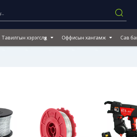
Тавилгын хэрэгслүүд
Оффисын хангамж
Сав ба