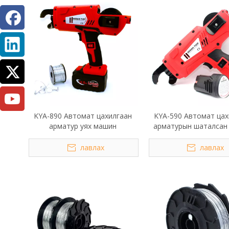
KYA-890 Автомат цахилгаан
KYA-590 Автомат цах
арматур уях машин
арматурын шаталсан
лавлах
лавлах