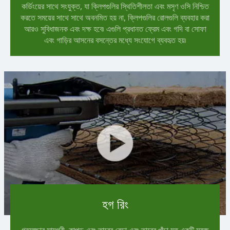
কর্ডিংয়ের সাথে সংযুক্ত, যা ক্লিপগুলির স্থিতিশীলতা এবং মসৃণ ওসি নিশ্চিত
করতে সময়ের সাথে সাথে অবনমিত হয় না, ক্লিপগুলির রোলগুলি ব্যবহার করা
আরও সুবিধাজনক এবং দক্ষ হবে৷ এগুলি প্রধানত ফ্রেম এবং গদি বা সোফা
এবং গাড়ির আসনের বসন্তের মধ্যে সংযোগে ব্যবহৃত হয়৷
হগ রিং