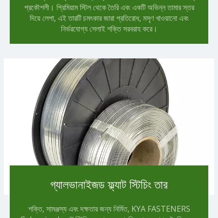
প্রকৌশলী। প্রিমিয়াম স্টিল থেকে তৈরি এবং একটি অভিন্ন তামার স্তর
দিয়ে লেপা, এই তারটি চমৎকার জারা প্রতিরোধ, মসৃণ খাওয়ানো এবং
নির্ভরযোগ্য সেলাই শক্তি সরবরাহ করে।
গ্যালভানাইজড ফ্ল্যাট স্টিচিং তার
শক্তি, সামঞ্জস্য এবং দক্ষতার জন্য নির্মিত, KYA FASTENERS