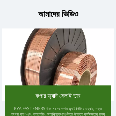
আমাদের ভিডিও
কপার ফ্ল্যাট সেলাই তার
KYA FASTENERS উচ্চ মানের কপার ফ্ল্যাট স্টিচিং ওয়্যার, শক্ত
কাগজ বন্ধ এবং প্যাকেজিং অ্যাপ্লিকেশনগুলিতে উচ্চতর কর্মক্ষমতার জন্য