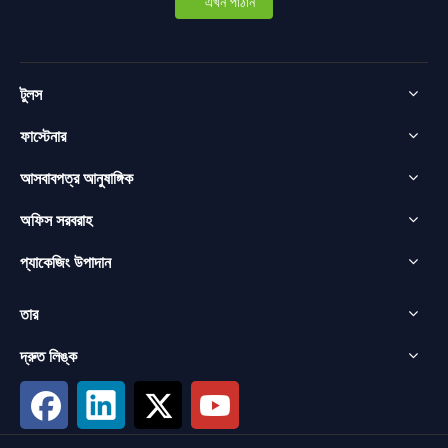
এখন পাঠান
টুলস
ফাস্টেনার
আসবাবপত্র আনুষাঙ্গিক
অফিস সরবরাহ
প্যাকেজিং উপাদান
তার
দ্রুত লিঙ্ক