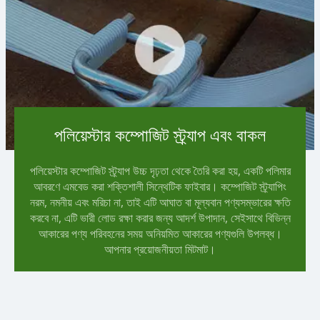
পলিয়েস্টার কম্পোজিট স্ট্র্যাপ এবং বাকল
পলিয়েস্টার কম্পোজিট স্ট্র্যাপ উচ্চ দৃঢ়তা থেকে তৈরি করা হয়, একটি পলিমার
আবরণে এমবেড করা শক্তিশালী সিন্থেটিক ফাইবার। কম্পোজিট স্ট্র্যাপিং
নরম, নমনীয় এবং মরিচা না, তাই এটি আঘাত বা মূল্যবান পণ্যসম্ভারের ক্ষতি
করবে না, এটি ভারী লোড রক্ষা করার জন্য আদর্শ উপাদান, সেইসাথে বিভিন্ন
আকারের পণ্য পরিবহনের সময় অনিয়মিত আকারের পণ্যগুলি উপলব্ধ।
আপনার প্রয়োজনীয়তা মিটমাট।