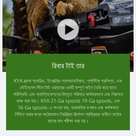
রিবার টাই তার
KYA ব্ল্যাক অ্যানিল্ড, ইলেক্ট্রো-গ্যালভানাইজড, প্লাস্টিক প্রলিপ্ত, এবং
স্টেইনলেস স্টিল টাই ওয়্যারের একটি সম্পূর্ণ লাইন তৈরি করে যাতে
পরিস্থিতি এবং অ্যাপ্লিকেশনের বিস্তৃত পরিসরে কার্যকরভাবে এবং নিরাপদে
কাজ করা যায়। KYA 21-Ga spools 19-Ga spools, এবং
16-Ga spools-এ পাওয়া যায়, ধারাবাহিক গুণমান এবং কর্মক্ষমতা
নিশ্চিত করার জন্য কঠোরভাবে নিয়ন্ত্রিত উত্পাদন প্রক্রিয়ার অধীনে কঠোর
মানের মান পরীক্ষা করা হয়।