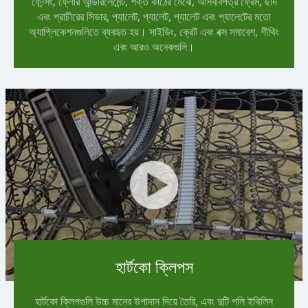
ফেন্সিং, ফ্লোর আন্ডারলেমেন্ট, শক্ত কাঠের মেঝে, আসবাবপত্র ফ্রেম, ছাদ
এবং প্রাচীরের সিডার, প্যালেট, প্যালেট, প্যালেট এবং প্যালেটের মতো
অ্যাপ্লিকেশনগুলিতে ব্যবহৃত হয়। সাইডিং, ক্রেট এবং বক্স সমাবেশ, শীথিং
এবং আরও অনেকগুলি।
হার্টকো ক্লিপস
হার্টকো ক্লিপগুলি উচ্চ মানের উপাদান দিয়ে তৈরি, এবং দুটি পলি ইথিলিন