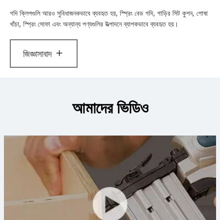
গদি ক্লিপগুলি আরও সুবিধাজনকভাবে ব্যবহৃত হয়, স্প্রিং বেড গদি, গাড়ির সিট কুশন, পোষা
খাঁচা, স্প্রিং সোফা এবং অন্যান্য পণ্যগুলির উত্পাদনে ব্যাপকভাবে ব্যবহৃত হয়।
জিজ্ঞাসাবাদ
আমাদের ভিডিও