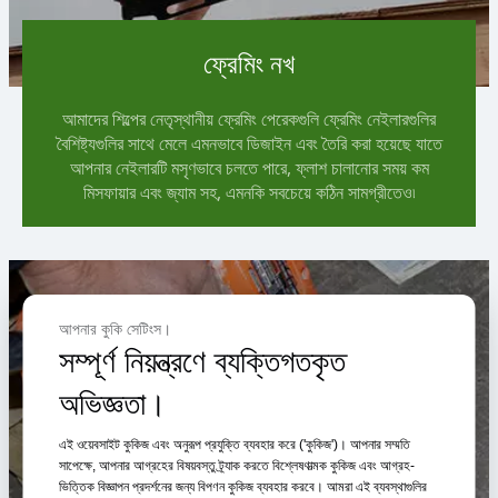
ফ্রেমিং নখ
আমাদের শিল্পের নেতৃস্থানীয় ফ্রেমিং পেরেকগুলি ফ্রেমিং নেইলারগুলির
বৈশিষ্ট্যগুলির সাথে মেলে এমনভাবে ডিজাইন এবং তৈরি করা হয়েছে যাতে
আপনার নেইলারটি মসৃণভাবে চলতে পারে, ফ্লাশ চালানোর সময় কম
মিসফায়ার এবং জ্যাম সহ, এমনকি সবচেয়ে কঠিন সামগ্রীতেও৷
আপনার কুকি সেটিংস।
সম্পূর্ণ নিয়ন্ত্রণে ব্যক্তিগতকৃত
অভিজ্ঞতা।
এই ওয়েবসাইট কুকিজ এবং অনুরূপ প্রযুক্তি ব্যবহার করে ('কুকিজ')। আপনার সম্মতি
সাপেক্ষে, আপনার আগ্রহের বিষয়বস্তু ট্র্যাক করতে বিশ্লেষণাত্মক কুকিজ এবং আগ্রহ-
ভিত্তিক বিজ্ঞাপন প্রদর্শনের জন্য বিপণন কুকিজ ব্যবহার করবে। আমরা এই ব্যবস্থাগুলির