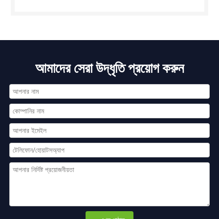
আমাদের সেরা উদ্ধৃতি প্রয়োগ করুন