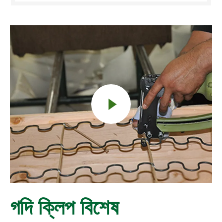
গদি ক্লিপ বিশেষ