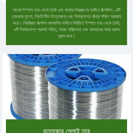
মানের ইস্পাত তার থেকে তৈরি এবং কঠোর নিয়ন্ত্রণের অধীনে উত্পাদিত, এটি
চমৎকার দৃঢ়তা, স্থিতিশীল উত্তেজনা এবং নির্ভরযোগ্য বাঁধার শক্তি সরবরাহ
করে। নিয়ন্ত্রিত উত্পাদন মানগুলির অধীনে নির্বাচিত ইস্পাত তার থেকে তৈরি,
এটি নির্ভরযোগ্য প্রসার্য শক্তি, সহজ পরিচালনা এবং ব্যবহারের সময় ভাঙ্গন
হ্রাস করে।
বৃত্তাকার সেলাই তার