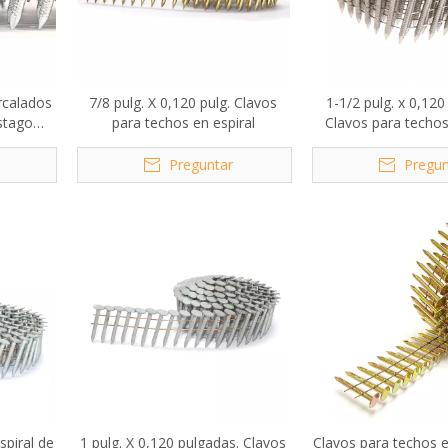
rcalados
7/8 pulg. X 0,120 pulg. Clavos
1-1/2 pulg. x 0,120
stago
para techos en espiral
Clavos para techo
, 1-1/4
inoxidable 
Preguntar
Pregun
spiral de
1 pulg. X 0,120 pulgadas. Clavos
Clavos para techos e