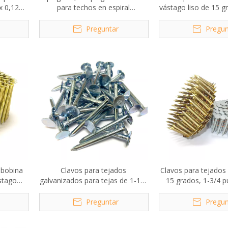
x 0,120
para techos en espiral
vástago liso de 15 g
galvanizados por inmersión en
pulgadas x .
caliente
Preguntar
Pregun
 bobina
Clavos para tejados
Clavos para tejados 
stago
galvanizados para tejas de 1-1/2
15 grados, 1-3/4 p
, 1-3/4
pulgadas. X 0,120 pulgadas.
0,120 pulga
lgadas
Preguntar
Pregun