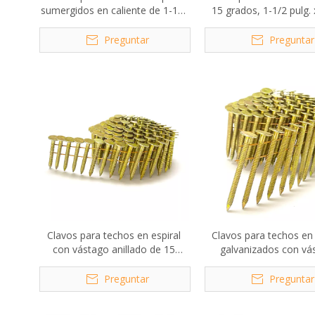
sumergidos en caliente de 1-1/2
15 grados, 1-1/2 pulg. 
pulg. x 0,120 pulg.
pulg.
Preguntar
Preguntar
Clavos para techos en espiral
Clavos para techos en
con vástago anillado de 15
galvanizados con vá
grados, 1-1/4 pulgadas x .120
anillado de 15 grados
pulgadas x 0,120 pu
Preguntar
Preguntar