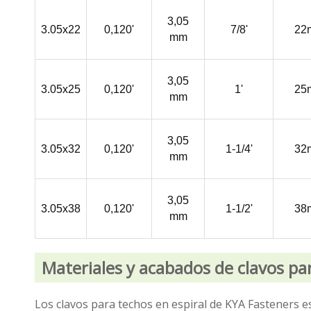
3,05
3.05x22
0,120'
7/8'
22
mm
3,05
3.05x25
0,120'
1'
25
mm
3,05
3.05x32
0,120'
1-1/4'
32
mm
3,05
3.05x38
0,120'
1-1/2'
38
mm
Materiales y acabados de clavos par
Los clavos para techos en espiral de KYA Fasteners 