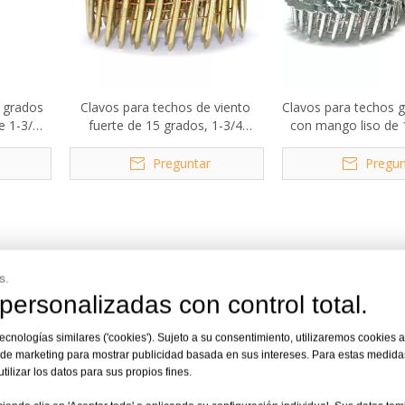
5 grados
Clavos para techos de viento
Clavos para techos 
e 1-3/4
fuerte de 15 grados, 1-3/4
con mango liso de 
das.
pulgadas. X 0,120 pulgadas.
7/8 pulgadas x
Preguntar
Pregun
s.
a fijación de tejas y papel alquitranado
personalizadas con control total.
 tecnologías similares ('cookies'). Sujeto a su consentimiento, utilizaremos cookies 
dos para una instalación segura de materiales para techos, 
s de marketing para mostrar publicidad basada en sus intereses. Para estas medid
 impermeable y paneles aislantes. Con vástagos lisos o retorc
ilizar los datos para sus propios fines.
e las láminas para techos se rompan y al mismo tiempo bri