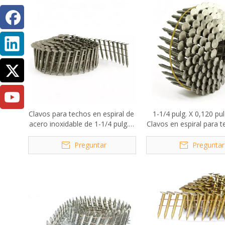
Clavos para techos en espiral de
1-1/4 pulg. X 0,120 pu
acero inoxidable de 1-1/4 pulg. x
Clavos en espiral para 
0,120 pulg.
acero inoxidable con 
anillado
Preguntar
Preguntar