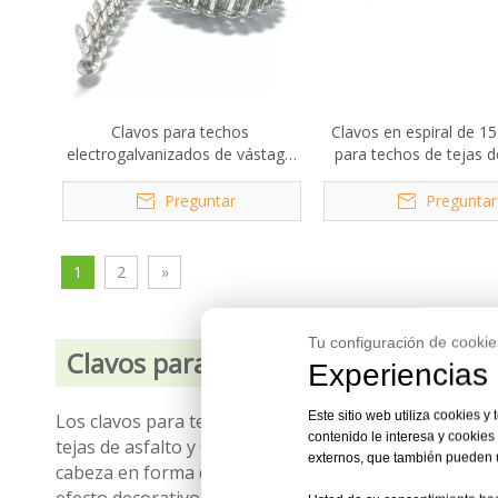
Clavos para techos
Clavos en espiral de 1
electrogalvanizados de vástago
para techos de tejas d
liso de 15 grados, 7/8 pulgadas
pulg. X 0,120 pulga
x 0,120
Preguntar
Preguntar
1
2
»
Tu configuración de cookie
Clavos para techos industriales par
Experiencias 
Este sitio web utiliza cookies y
Los clavos para techos de KYA Fasteners están diseña
contenido le interesa y cookie
tejas de asfalto y fibra de vidrio, papel alquitranado
externos, que también pueden ut
cabeza en forma de paraguas, estos clavos evitan qu