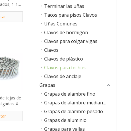
rados, 1-1/4
Terminar las uñas
120
Tacos para pisos Clavos
tar
Uñas Comunes
Clavos de hormigón
Clavos para colgar vigas
Clavos
Clavos de plástico
Clavos para techos
Clavos de anclaje
Grapas
Grapas de alambre fino
de tejas de
Grapas de alambre medianas
ulgadas. X
das.
Grapas de alambre pesado
tar
Grapas de aluminio
Grapas para vallas