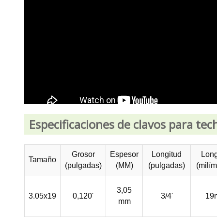
Especificaciones de clavos para tec
Grosor
Espesor
Longitud
Long
Tamaño
(pulgadas)
(MM)
(pulgadas)
(milím
3,05
3.05x19
0,120'
3/4'
19
mm