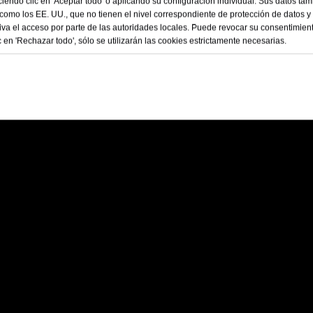
95, Q235, acero inoxidable 304/316, cobre o aluminio, garan
iendo clic en 'Aceptar todo' o aplicando su configuración individual. Sus datos t
la corrosión. Disponibles con alambre soldado y láminas de p
 como los EE. UU., que no tienen el nivel correspondiente de protección de datos y 
va el acceso por parte de las autoridades locales. Puede revocar su consentimien
lumen.
 en 'Rechazar todo', sólo se utilizarán las cookies estrictamente necesarias.
ra tejados