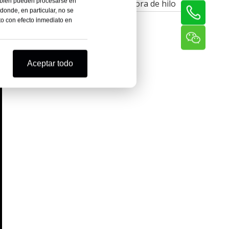
tizan
ambién pueden procesarse en
Máquina laminadora de hilo
lástico,
donde, en particular, no se
to con efecto inmediato en
Aceptar todo