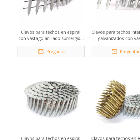
Clavos para techos en espiral
Clavos para techos inte
con vástago anillado sumergido
galvanizados con vá
en caliente de 1 pulg. x 0,120
anillado de 15 grados
pulg.
pulgadas x .120
Preguntar
Preguntar
Clavos para techos en espiral
Clavos para techos en e