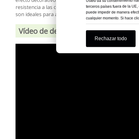
efecto decorativo. Fabricados en acero al carbono Q1
Usted da su consentimiento hac
resistencia a las condiciones climáticas extremas y a 
terceros países fuera de la UE,
puede impedir de manera efecti
son ideales para aplicaciones de techado de gran vo
cualquier momento. Si hace clic
Vídeo de demostración de clavos pa
Rechazar todo