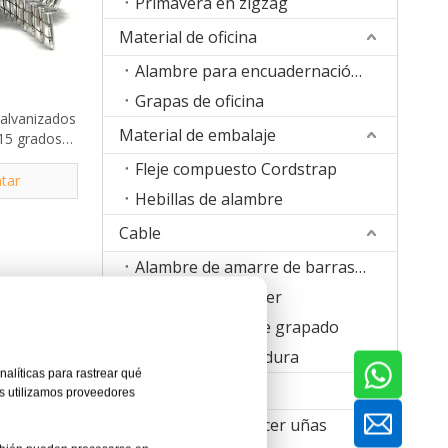
Primavera en zigzag
Material de oficina
Alambre para encuadernación de libros
Grapas de oficina
galvanizados
Material de embalaje
15 grados,
 0,120
Fleje compuesto Cordstrap
tar
Hebillas de alambre
Cable
Alambre de amarre de barras de refuerzo
Alambre para coser
Banda de alambre grapado
Alambre de soldadura
analíticas para rastrear qué
incluidas
Máquina
as utilizamos proveedores
idos y una
ndan un
Máquina para hacer uñas