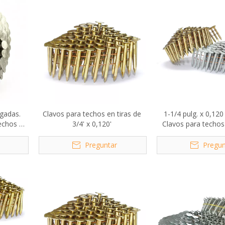
lgadas.
Clavos para techos en tiras de
1-1/4 pulg. x 0,120
techos de
3/4' x 0,120'
Clavos para techos 
vástago
galvanizad
Preguntar
Pregun