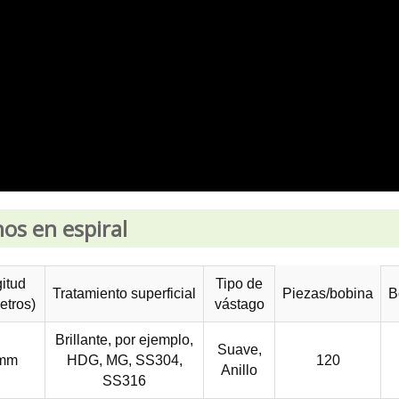
hos en espiral
itud
Tipo de
Tratamiento superficial
Piezas/bobina
B
etros)
vástago
Brillante, por ejemplo,
Suave,
mm
HDG, MG, SS304,
120
Anillo
SS316