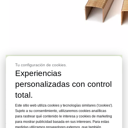
¿Qué son las grapas para cajas de
Tu configuración de cookies.
cartón en rollo?
Experiencias
Las grapas para cajas de cartón en rollo son
personalizadas con control
sujetadores de corona ancha que se utilizan con
total.
grapadoras de cajas de cartón para sellar paquetes de
gran volumen, particularmente cajas de cartón
Este sitio web utiliza cookies y tecnologías similares ('cookies').
corrugado. Disponibles en anchos de corona de 32
Sujeto a su consentimiento, utilizaremos cookies analíticas
mm (tipo C, popular en Norteamérica) o 35 mm (tipo
para rastrear qué contenido le interesa y cookies de marketing
A, preferido en Europa y Sudamérica), ofrecen menos
para mostrar publicidad basada en sus intereses. Para estas
medidas utilizamos proveedores externos, que también