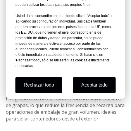
recargas que las grapas de barra, con longitudes de
pueden utilizar los datos para sus propios fines.
pata de 15 a 21 mm para diversos espesores de
material.
Usted da su consentimiento haciendo clic en 'Aceptar todo' o
aplicando su configuración individual. Sus datos también
pueden procesarse en terceros países fuera de la UE, como
Tipos de grapas de cartón
los EE. UU., que no tienen el nivel correspondiente de
protección de datos y donde, en particular, no se puede
impedir de manera efectiva el acceso por parte de las
Barras de grapas de cartón
autoridades locales. Puede revocar su consentimiento con
efecto inmediato en cualquier momento. Si hace clic en
Las grapas adhesivas son adecuadas para
'Rechazar todo', sólo se utilizarán las cookies estrictamente
aplicaciones de volumen medio, que requieren
necesarias.
recargas más frecuentes pero ofrecen un sellado
preciso para cajas de cartón corrugado.
Rechazar todo
Aceptar todo
Rollos de grapas de cartón
Las grapas en rollo proporcionan un mayor número
de grapas, lo que reduce la frecuencia de recarga para
operaciones de embalaje de gran volumen, ideales
para sellar contenedores desde el exterior.