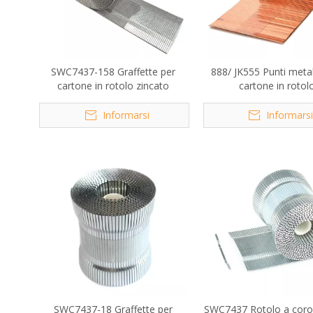
SWC7437-158 Graffette per
888/ JK555 Punti metall
cartone in rotolo zincato
cartone in rotol
Informarsi
Informars
SWC7437-18 Graffette per
SWC7437 Rotolo a coro