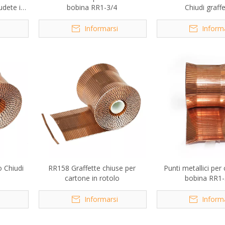
udete i
bobina RR1-3/4
Chiudi graff
i
Informarsi
Inform
o Chiudi
RR158 Graffette chiuse per
Punti metallici per
cartone in rotolo
bobina RR1-
i
Informarsi
Inform