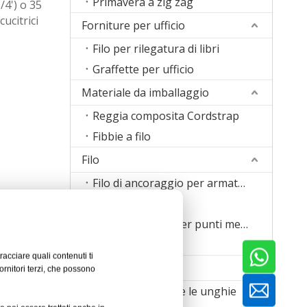
Primavera a zig zag
/4') o 35
ucitrici
Forniture per ufficio
Filo per rilegatura di libri
Graffette per ufficio
Materiale da imballaggio
Reggia composita Cordstrap
Fibbie a filo
Filo
Filo di ancoraggio per armature
Filo da cucitura
Fascia metallica per punti metallici
Filo di saldatura
racciare quali contenuti ti
Macchina
ornitori terzi, che possono
Macchina per fare le unghie