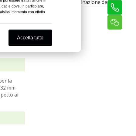
o poi essere trattati anche in
Macchina per laminazione del filo
 dati e dove, in particolare,
ualsiasi momento con effetto
Accetta tutto
per la
da 32 mm
spetto ai