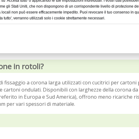
su 'Accetta tutto' o applicando le tue impostazioni individuali. I vostri dati potrebber
come gli Stati Uniti, che non dispongono di un corrispondente livello di protezione dei
tà locali non può essere efficacemente impedito. Puoi revocare il tuo consenso in q
ta tutto', verranno utilizzati solo i cookie strettamente necessari.
one in rotoli?
di fissaggio a corona larga utilizzati con cucitrici per cartoni 
lare cartoni ondulati. Disponibili con larghezze della corona 
referito in Europa e Sud America), offrono meno ricariche ri
m per vari spessori di materiale.