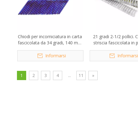
Chiodi per incorniciatura in carta
21 gradi 2-1/2 pollici. 
fascicolata da 34 gradi, 140 mm
striscia fascicolata in 
x 4,6 mm
con gambo per vite 
0,113
Informarsi
Informars
1
2
3
4
...
11
»