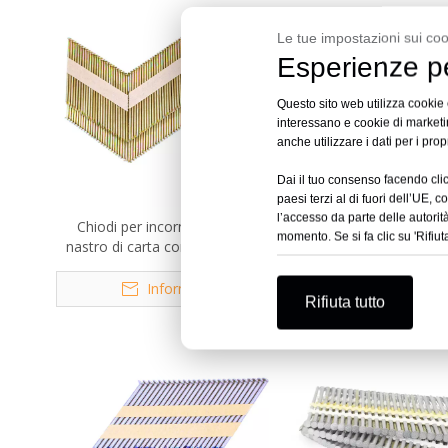
Le tue impostazioni sui coo
Esperienze pe
Questo sito web utilizza cookie e
interessano e cookie di marketin
anche utilizzare i dati per i prop
Dai il tuo consenso facendo clic 
paesi terzi al di fuori dell’UE, 
l’accesso da parte delle autori
Chiodi per incorniciatura di
Chiodi per incorniciatura
momento. Se si fa clic su 'Rifiut
nastro di carta con gambo ad
fascicolata da 34 gradi e 
anello elettrozincato da 30 gradi
Informarsi
Informars
Rifiuta tutto