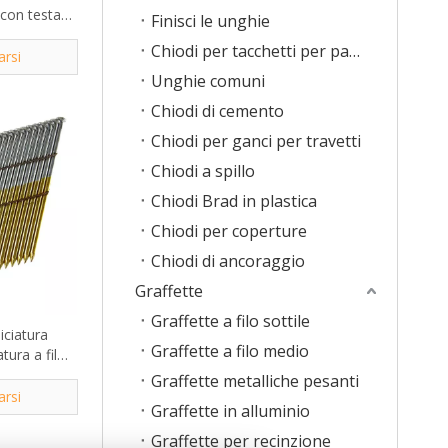
a con testa
Finisci le unghie
caldo da 34
Chiodi per tacchetti per pavimenti
arsi
Unghie comuni
Chiodi di cemento
Chiodi per ganci per travetti
Chiodi a spillo
Chiodi Brad in plastica
Chiodi per coperture
Chiodi di ancoraggio
Graffette
Graffette a filo sottile
iciatura
Graffette a filo medio
tura a filo
da 28 gradi
Graffette metalliche pesanti
arsi
Graffette in alluminio
Graffette per recinzione