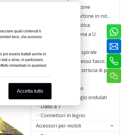
Graffette in cartone
Graffette per cartone in rotolo
Graffette in plastica
racciare quali contenuti ti
Graffette a corona a U
ornitori terzi, che possono
Viti
Viti per chiodi a spirale
o poi essere trattati anche in
 dati e dove, in particolare,
Viti per cartongesso fascicolate
ffetto immediato in qualsiasi
iatura con
Viti per chiodi a striscia di plastica
carta da 33
Anelli di maiale
arsi
Clip per materasso
Accetta tutto
Elementi di fissaggio ondulati
Dado a T
Connettori in legno
Accessori per mobili