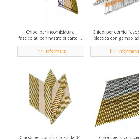
Chiodi per incorniciatura
Chiodi per cornici fascic
fascicolati con nastro di carta in
plastica con gambo ad
acciaio inossidabile da 34 gradi
zincati a caldo da 21
Informarsi
Informars
Chiodi per cornici zincati da 34
Chiodi per incornici