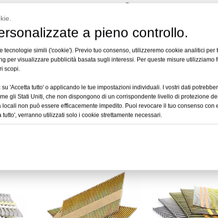
kie.
rsonalizzate a pieno controllo.
 tecnologie simili ('cookie'). Previo tuo consenso, utilizzeremo cookie analitici per t
g per visualizzare pubblicità basata sugli interessi. Per queste misure utilizziamo f
ri scopi.
su 'Accetta tutto' o applicando le tue impostazioni individuali. I vostri dati potrebber
come gli Stati Uniti, che non dispongono di un corrispondente livello di protezione dei
tà locali non può essere efficacemente impedito. Puoi revocare il tuo consenso con e
 in carta
Chiodi per incorniciatura
Chiodi per incornic
a tutto', verranno utilizzati solo i cookie strettamente necessari.
3 pollici
fascicolati con filo con gambo
testa ritagliata in 
ad anello da 28 gradi
gradi
i
Informarsi
Inform