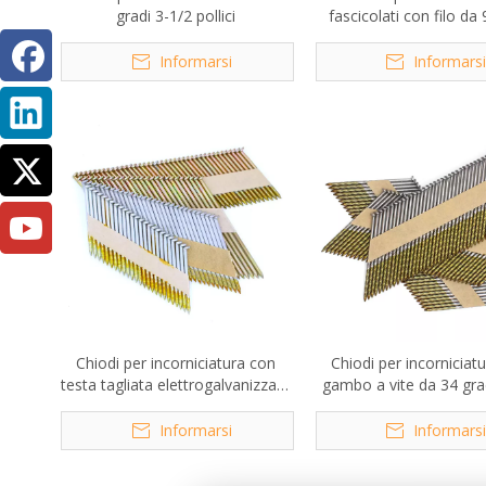
gradi 3-1/2 pollici
fascicolati con filo d
con gambo liscio lucid
gradi
Informarsi
Informars
Chiodi per incorniciatura con
Chiodi per incorniciat
testa tagliata elettrogalvanizzata
gambo a vite da 34 gra
da 34 gradi
pollici X 0,120 poll
Informarsi
Informars