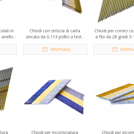
olati in
Chiodi con striscia di carta
Chiodi per cornici c
 anello
zincata da 0,113 pollici a testa
a filo da 28 gradi 3-1
 gradi
tonda con offset da 34 gradi
0,131 polli
i
Informarsi
Inform
atura
Chiodi per incorniciatura
Chiodi per incorn