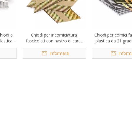
Chiodi a
Chiodi per incorniciatura
Chiodi per cornici fa
plastica
fascicolati con nastro di carta
plastica da 21 gradi 
HDG X
con gambo a vite zincato da 34
0,113
gradi
i
Informarsi
Inform