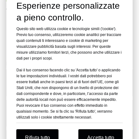
Hai la certificazione di qualità?
Esperienze personalizzate
Sì, abbiamo CE, SGS, ISO, ecc.
a pieno controllo.
Questo sito web utilizza cookie e tecnologie simili ('cookie').
Hai bisogno di aiuto?
Previo tuo consenso, utilizzeremo cookie analitici per tracciare
quali contenuti ti interessano e cookie di marketing per
visualizzare pubblicità basata sugli interessi. Per queste
Non hai trovato risposta alla tua domanda?
misure utilizziamo fornitori terzi, che possono anche utilizzare i
Nessun problema, chiedilo qui e ti risponderemo il prima
dati per i propri scopi.
possibile.
Dai il tuo consenso facendo clic su 'Accetta tutto' o applicando
le tue impostazioni individuali. I vostri dati potrebbero poi
Nome
*
essere trattati anche in paesi terzi al di fuori dell’UE, come gli
Stati Uniti, che non dispongono di un livello di protezione dei
dati corrispondente e dove, in particolare, l’accesso da parte
delle autorità locali non può essere efficacemente impedito.
Puoi revocare il tuo consenso con effetto immediato in
Nome dell'azienda
qualsiasi momento. Se si fa clic su 'Rifiuta tutto', verranno
utilizzati solo i cookie strettamente necessari.
E-mail
*
Rifiuta tutto
Accetta tutto