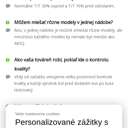
Normálne T/T 30% vopred a T/T 70% pred odoslaním.
Môžem miešať rôzne modely v jednej nádobe?
Áno, v jednej nádobe je možné zmiešať rôzne modely, ale
množstvo každého modelu by nemalo byť menšie ako
MOQ.
Ako vaša továreň robí, pokiaľ ide o kontrolu
kvality?
Vždy od začiatku venujeme veľkú pozornosť kontrole
kvality a každý výrobok bol pred dodaním kus po kuse
testovaný.
Máte certifikát kvality?
Vaše nastavenia cookies.
Áno, máme CE, SGS, ISO, atď.
Personalizované zážitky s