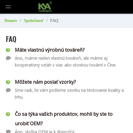
Domov
/
Spoločnosť
/
FAQ
FAQ
Máte vlastnú výrobnú továreň?
Áno, máme nielen vlastnú továreň, ale máme aj
kooperatívny vzťah s viac ako stovkou tovární v Číne.
Môžete nám poslať vzorky?
Sme radi, že vám pošleme vzorku na testovanie kvality a
trhu.
Čo sa týka vašich produktov, mohli by ste to
urobiť OEM?
Áno, služba OEM je k dispozícii.