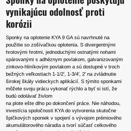
vynikajúcu odolnosť proti
korózii
Sponky na oplotenie KYA 9 GA sú navrhnuté na
použitie so zošívačkou oplotenia. S divergentnými
hrotovými hrotmi, jednoduchými ostnatými nohami
spárovanými s adhéznym povlakom, galvanizovaným
zinkovo-hliníkovým povlakom a sú dostupné v troch
bežných veľkostiach 1-1/2', 1-3/4', 2' na zvládnutie
širokej škály vidieckych aplikácií. S týmito sponkami
môžete svoju prácu vykonať rýchlo a byť si istí, že
budú odolávať živlom
na plote ešte dlho po dokončení práce. Nie náhodou,
investícia spoločnosti KYA do vytvorenia skutočne
špičkových sponiek v spojení s vývojom prémiového
akumulátorového náradia a tvorí súčasť celkového