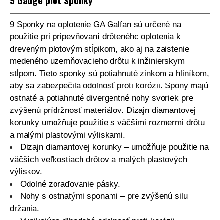
9 Gauge plot Sponky
9 Sponky na oplotenie GA Galfan sú určené na
použitie pri pripevňovaní drôteného oplotenia k
dreveným plotovým stĺpikom, ako aj na zaistenie
medeného uzemňovacieho drôtu k inžinierskym
stĺpom. Tieto sponky sú potiahnuté zinkom a hliníkom,
aby sa zabezpečila odolnosť proti korózii. Spony majú
ostnaté a potiahnuté divergentné nohy svoriek pre
zvýšenú prídržnosť materiálov. Dizajn diamantovej
korunky umožňuje použitie s väčšími rozmermi drôtu
a malými plastovými výliskami.
Dizajn diamantovej korunky – umožňuje použitie na
väčších veľkostiach drôtov a malých plastových
výliskov.
Odolné zoraďovanie pásky.
Nohy s ostnatými sponami – pre zvýšenú silu
držania.