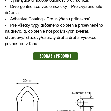
Vynikajúca dlhodobá odolnosť proti korózii.
Divergentné zošívacie nožičky - Pre zvýšenú silu
držania.
Adhesive Coating - Pre zvýšenú priľnavosť.
Pre všetky typy drôteného oplotenia pripevneného
na drevo, tj. oplotenie hospodárskych zvierat,
štvorcový/reťazový/ostnatý drôt a drôt s vysokou
pevnosťou v ťahu.
ZOBRAZIŤ PRODUKT