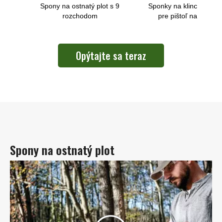
45
Spony na ostnatý plot s 9
Sponky na klince v tva
rozchodom
pre pištoľ na upevn
pneumatických drô
Opýtajte sa teraz
Spony na ostnatý plot