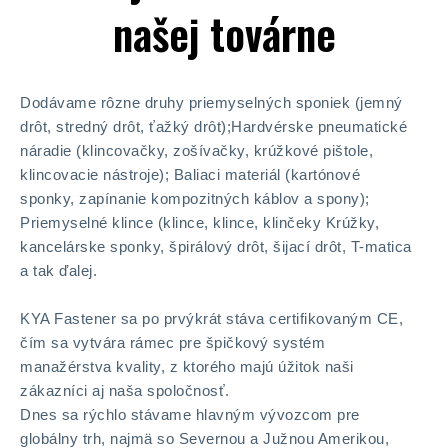
našej továrne
Dodávame rôzne druhy priemyselných sponiek (jemný
drôt, stredný drôt, ťažký drôt);Hardvérske pneumatické
náradie (klincovačky, zošívačky, krúžkové pištole,
klincovacie nástroje); Baliaci materiál (kartónové
sponky, zapínanie kompozitných káblov a spony);
Priemyselné klince (klince, klince, klinčeky Krúžky,
kancelárske sponky, špirálový drôt, šijací drôt, T-matica
a tak ďalej.
KYA Fastener sa po prvýkrát stáva certifikovaným CE,
čím sa vytvára rámec pre špičkový systém
manažérstva kvality, z ktorého majú úžitok naši
zákazníci aj naša spoločnosť.
Dnes sa rýchlo stávame hlavným vývozcom pre
globálny trh, najmä so Severnou a Južnou Amerikou,