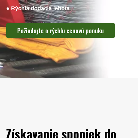
● Rýchla dodacia lehota
Požiadajte o rýchlu cenovú ponuku
Získavanie sponiek do