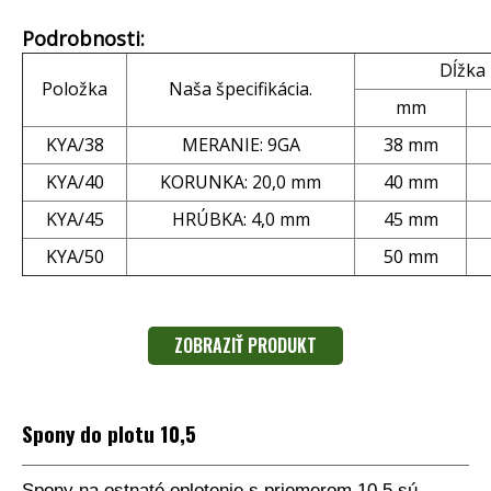
Podrobnosti:
Dĺžka
Položka
Naša špecifikácia.
mm
KYA/38
MERANIE: 9GA
38 mm
KYA/40
KORUNKA: 20,0 mm
40 mm
KYA/45
HRÚBKA: 4,0 mm
45 mm
KYA/50
50 mm
ZOBRAZIŤ PRODUKT
Spony do plotu 10,5
Spony na ostnaté oplotenie s priemerom 10,5 sú