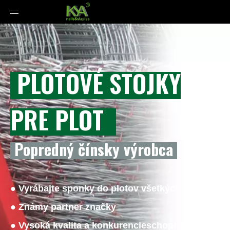
PLOTOVÉ STOJKY
PRE PLOT
Popredný čínsky výrobca
● Vyrábajte sponky do plotov všetkých veľkostí
● Známy partner značky
● Vysoká kvalita a konkurencieschopná cena