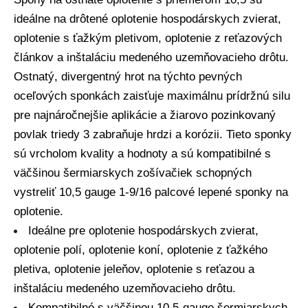
ideálne na drôtené oplotenie hospodárskych zvierat,
oplotenie s ťažkým pletivom, oplotenie z reťazových
článkov a inštaláciu medeného uzemňovacieho drôtu.
Ostnatý, divergentný hrot na týchto pevných
oceľových sponkách zaisťuje maximálnu prídržnú silu
pre najnáročnejšie aplikácie a žiarovo pozinkovaný
povlak triedy 3 zabraňuje hrdzi a korózii. Tieto sponky
sú vrcholom kvality a hodnoty a sú kompatibilné s
väčšinou šermiarskych zošívačiek schopných
vystreliť 10,5 gauge 1-9/16 palcové lepené sponky na
oplotenie.
Ideálne pre oplotenie hospodárskych zvierat,
oplotenie polí, oplotenie koní, oplotenie z ťažkého
pletiva, oplotenie jeleňov, oplotenie s reťazou a
inštaláciu medeného uzemňovacieho drôtu.
Kompatibilné s väčšinou 10,5-gauge šermiarskych