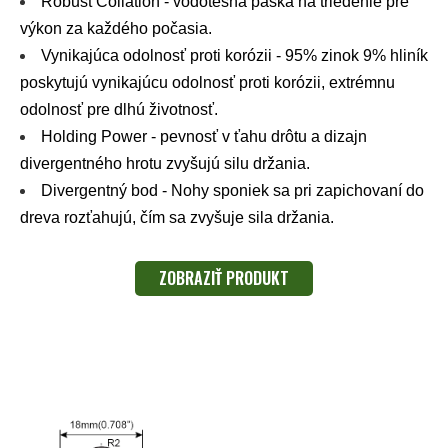
Robust Collation - vodotesná páska na triedenie pre
výkon za každého počasia.
Vynikajúca odolnosť proti korózii - 95% zinok 9% hliník
poskytujú vynikajúcu odolnosť proti korózii, extrémnu
odolnosť pre dlhú životnosť.
Holding Power - pevnosť v ťahu drôtu a dizajn
divergentného hrotu zvyšujú silu držania.
Divergentný bod - Nohy sponiek sa pri zapichovaní do
dreva rozťahujú, čím sa zvyšuje sila držania.
ZOBRAZIŤ PRODUKT