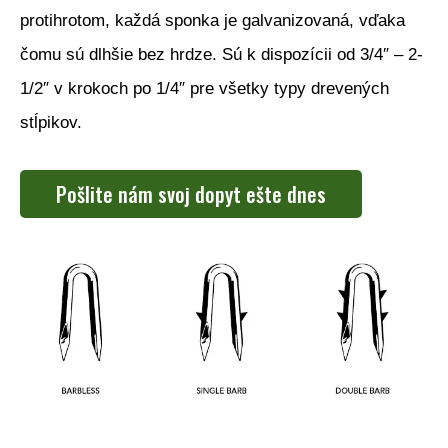
protihrotom, každá sponka je galvanizovaná, vďaka
čomu sú dlhšie bez hrdze. Sú k dispozícii od 3/4″ – 2-
1/2″ v krokoch po 1/4″ pre všetky typy drevených
stĺpikov.
Pošlite nám svoj dopyt ešte dnes