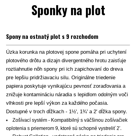
Sponky na plot
Spony na ostnatý plot s 9 rozchodom
Úzka korunka na plotovej spone pomáha pri uchytení
plotového drôtu a dizajn divergentného hrotu zaisťuje
roztiahnutie nôh spony pri ich zapichovaní do dreva
pre lepšiu pridržiavaciu silu. Originálne triedenie
papiera poskytuje vynikajúcu pevnosť zoraďovania a
znižuje kontamináciu náradia s lepidlom odolným voči
vlhkosti pre lepší výkon za každého počasia.
Dostupné v troch dĺžkach - 1½', 1¾' a 2' dĺžka spony.
Zošívací systém - Kompatibilný s väčšinou zošívačiek
oplotenia s priemerom 9, ktoré sú schopné vystreliť 2'.