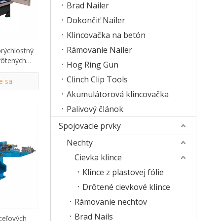
Brad Nailer
Dokončiť Nailer
Klincovačka na betón
Rámovanie Nailer
rýchlostný
rôtených
Hog Ring Gun
70
Clinch Clip Tools
e sa
Akumulátorová klincovačka
Palivový článok
Spojovacie prvky
Nechty
Cievka klince
Klince z plastovej fólie
Drôtené cievkové klince
Rámovanie nechtov
Brad Nails
oceľových