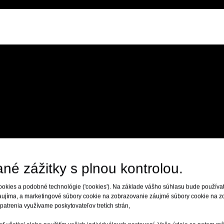
né zážitky s plnou kontrolou.
okies a podobné technológie ('cookies'). Na základe vášho súhlasu bude používať
zaujíma, a marketingové súbory cookie na zobrazovanie záujmé súbory cookie na 
opatrenia využívame poskytovateľov tretích strán,