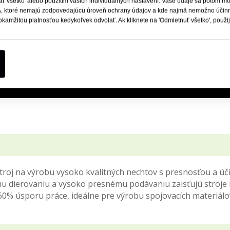
jať všetko' alebo použitím vašich individuálnych nastavení. Vaše údaje sa potom mô
, ktoré nemajú zodpovedajúcu úroveň ochrany údajov a kde najmä nemožno účinne
okamžitou platnosťou kedykoľvek odvolať. Ak kliknete na 'Odmietnuť všetko', použ
stroj na výrobu vysoko kvalitných nechtov s presnosťou a úč
 dierovaniu a vysoko presnému podávaniu zaisťujú stroje
 60% úsporu práce, ideálne pre výrobu spojovacích materiálo