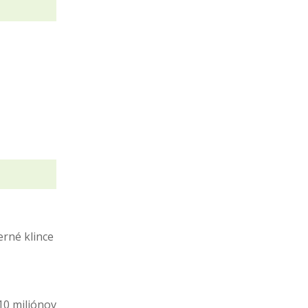
rné klince
10 miliónov