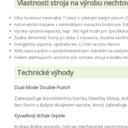
Vlastnosti stroja na výrobu nechto
Dlhá životnosť minimálne 7 rokov s odolným bielym pásom (
Automatické mazanie s minimálnymi mazacími bodmi pre čis
Vysoká výrobná kapacita, napr. 900 kg/8 hodín pre špecifikác
Žiadna demontáž formy po dobu 3 mesiacov, rezačka nechtov
Energeticky úsporné, spotreba len 3,5 kW na tonu klincov
60% úspora práce s vysokofrekvenčným zváraním na navíjani
Sedem alarmujúcich senzorov pre ochranu stroja a kvalitu n
Technické výhody
Dual-Mode Double-Punch
Zabezpečuje konzistentnú tvorbu hlavičky klinca, d
bez škvŕn s dutým dizajnom raznice, ktorý zabraňuje
Kyvadlový držiak čepele
Krátka dráha pojazdu znižuje mechanické opotrebov