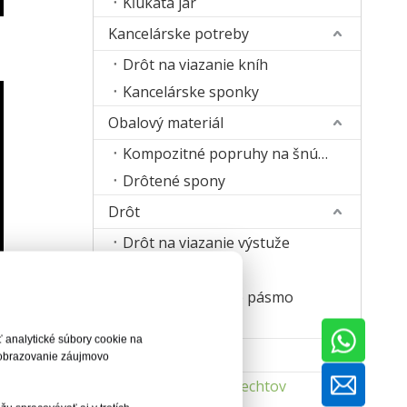
Kľukatá jar
Kancelárske potreby
Drôt na viazanie kníh
Kancelárske sponky
Obalový materiál
Kompozitné popruhy na šnúrky
Drôtené spony
Drôt
Drôt na viazanie výstuže
Šijací drôt
Zošívacie drôtené pásmo
Zvárací drôt
 analytické súbory cookie na
Stroj
zobrazovanie záujmovo
Stroj na výrobu nechtov