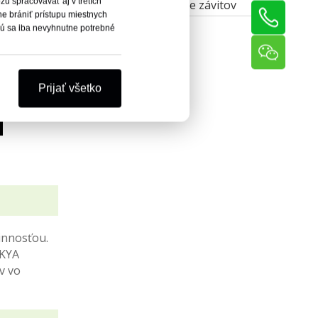
žu spracovávať aj v tretích
Stroj na valcovanie závitov
 brániť prístupu miestnych
ijú sa iba nevyhnutne potrebné
Prijať všetko
innosťou.
 KYA
v vo