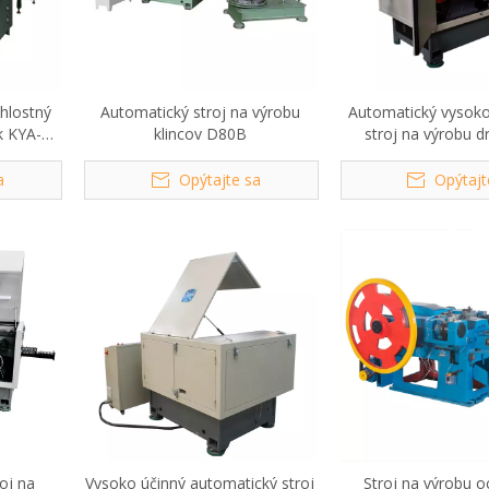
hlostný
Automatický stroj na výrobu
Automatický vysoko
k KYA-
klincov D80B
stroj na výrobu d
klincov D
a
Opýtajte sa
Opýtajt
oj na
Vysoko účinný automatický stroj
Stroj na výrobu 