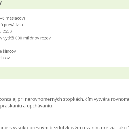
v
5-6 mesiacov)
tú prevádzku
iu 2550
 vydrží 800 miliónov rezov
e klincov
echtov
okonca aj pri nerovnomerných stopkách, čím vytvára rovnome
 praskaniu a upchávaniu.
anie s vysoko presným bezdotykovým rezaním pre viac ako 