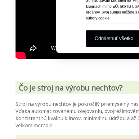
Súhlas dávate kliknutím na 'Pri
krajinách mimo EÚ, ako sú USA
orgánov. Svoj súhlas môžete s 
súbory cookie.
Odmietnuť všetko
Čo je stroj na výrobu nechtov?
Stroj na výrobu nechtov je pokročilý priemyselný ná
Vďaka automatizovanému olejovaniu, dvojrežimovému
konzistentnú kvalitu klincov, minimálnu údržbu a až
veľkom meradle.