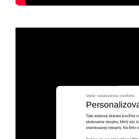
Vaše nastavenia cookies.
Personalizova
Táto webová stránka používa co
sledovanie obsahu, ktorý vás 
orientovanej reklamy. Na tieto 