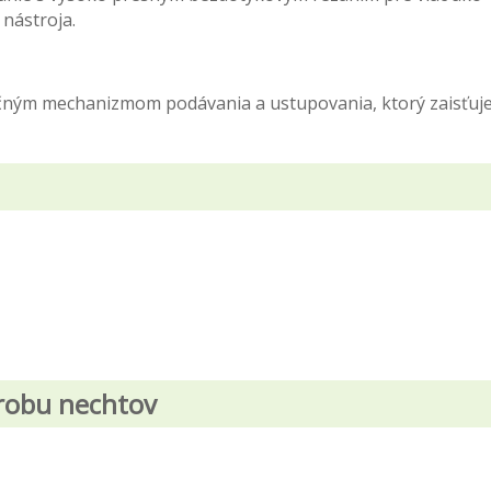
 nástroja.
nečným mechanizmom podávania a ustupovania, ktorý zaisťuj
ýrobu nechtov