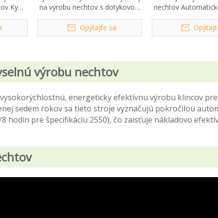
tov Kya-
na výrobu nechtov s dotykovou
nechtov Automatick
obrazovkou D130
Stroj na výrobu bež
a
Opýtajte sa
Opýtajt
yselnú výrobu nechtov
 vysokorýchlostnú, energeticky efektívnu výrobu klincov pre
enej sedem rokov sa tieto stroje vyznačujú pokročilou auto
odín pre špecifikáciu 2550), čo zaisťuje nákladovo efektí
echtov