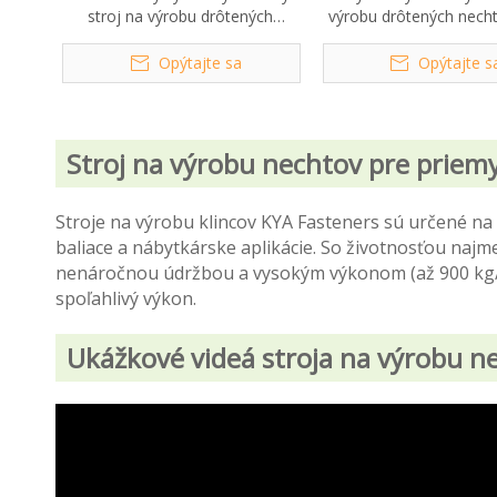
stroj na výrobu drôtených
výrobu drôtených nech
nechtov Kya-D90
X50
Opýtajte sa
Opýtajte s
Stroj na výrobu nechtov pre priem
Stroje na výrobu klincov KYA Fasteners sú určené na
baliace a nábytkárske aplikácie. So životnosťou najm
nenáročnou údržbou a vysokým výkonom (až 900 kg/8 h
spoľahlivý výkon.
Ukážkové videá stroja na výrobu n