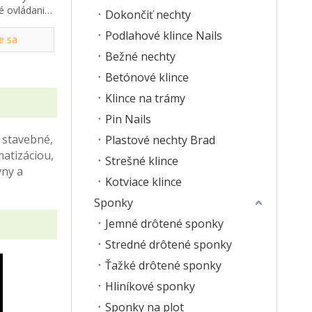
é ovládanie
Dokončiť nechty
ných nechtov
Podlahové klince Nails
e sa
Bežné nechty
Betónové klince
Klince na trámy
Pin Nails
 stavebné,
Plastové nechty Brad
matizáciou,
Strešné klince
vny a
Kotviace klince
Sponky
Jemné drôtené sponky
Stredné drôtené sponky
Ťažké drôtené sponky
Hliníkové sponky
Sponky na plot