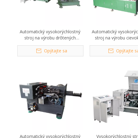
Automatický vysokorýchlostný
Automatický vysokorýc
stroj na výrobu drôtených
stroj na výrobu cievo
klincov D80
100N
Opýtajte sa
Opýtajte s
Automatický vysokorýchlostný
Vysokorýchlostný str