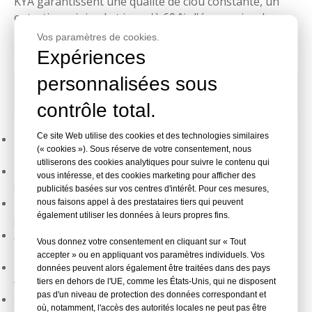
KYA garantissent une qualité de clou constante, un
entretien minimal et jusqu'à 60 % d'économies de
main d'œuvre, ce qui est idéal pour la fabrication de
Vos paramètres de cookies.
fixations à grande échelle.
Expériences
personnalisées sous
Caractéristiques de la machine de
fabrication de clous
contrôle total.
Ce site Web utilise des cookies et des technologies similaires
Longue durée de vie d'au moins 7 ans avec ceinture blanche
(« cookies »). Sous réserve de votre consentement, nous
durable (5-6 mois)
utiliserons des cookies analytiques pour suivre le contenu qui
Lubrification automatique avec un minimum de points de
vous intéresse, et des cookies marketing pour afficher des
lubrification pour un fonctionnement propre
publicités basées sur vos centres d'intérêt. Pour ces mesures,
nous faisons appel à des prestataires tiers qui peuvent
Capacité de production élevée, par exemple 900 kg/8 heures
également utiliser les données à leurs propres fins.
pour la spécification 2550
Aucun démontage de moule pendant 3 mois, avec un coupe-
Vous donnez votre consentement en cliquant sur « Tout
ongles d'une durée de 800 millions de coupes
accepter » ou en appliquant vos paramètres individuels. Vos
Économe en énergie, consommant seulement 3,5 kW par
données peuvent alors également être traitées dans des pays
tiers en dehors de l'UE, comme les États-Unis, qui ne disposent
tonne de clous
pas d'un niveau de protection des données correspondant et
60 % d'économies de main d'œuvre grâce au soudage à haute
où, notamment, l'accès des autorités locales ne peut pas être