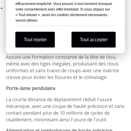
fréquence pour les clous enroulés
efficacement empêché. Vous pouvez à tout moment révoquer
Sept capteurs d'alarme pour la protection de la machine et la
votre consentement avec effet immédiat. Si vous cliquez sur
qualité des ongles
« Tout refuser », seuls les cookies strictement nécessaires
seront utilisés.
Avantages techniques
Tout rejeter
Tout accepter
Double-Punch double mode
Assure une formation constante de la tête de clou,
même avec des tiges inégales, produisant des clous
uniformes et sans traces de coups avec une matrice
creuse pour éviter les fissures et le colmatage.
Porte-lame pendulaire
La courte distance de déplacement réduit l'usure
mécanique, avec une coupe de haute précision et sans
contact pendant plus de 10 millions de cycles de
cisaillement, minimisant ainsi l'usure de l'outil.
Alimentation et rembobinage de haute précision