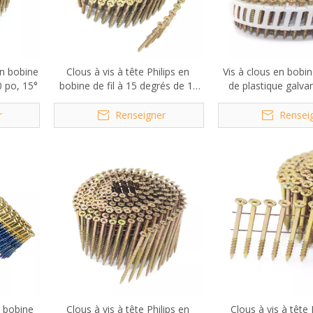
en bobine
Clous à vis à tête Philips en
Vis à clous en bobin
0 po, 15°
bobine de fil à 15 degrés de 1-
de plastique galva
3/4 po x 0,113 po
degrés, 3,5x
r
Renseigner
Rensei
, bobine
Clous à vis à tête Philips en
Clous à vis à tête 