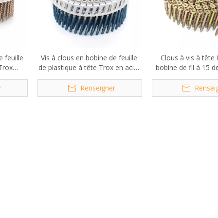
 feuille
Vis à clous en bobine de feuille
Clous à vis à tête 
 Trox
de plastique à tête Trox en acier
bobine de fil à 15 d
rés,
inoxydable à 15 degrés
3/8 po x 0,11
r
Renseigner
Rensei