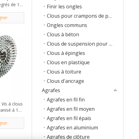
egrés de 1-
Finir les ongles
0 po
Clous pour crampons de parquet
gner
Ongles communs
Clous à béton
Clous de suspension pour solives
Clous à épingles
Clous en plastique
Clous à toiture
Clous d'ancrage
Agrafes
Agrafes en fil fin
 Vis à clous
Agrafes en fil moyen
vanisé à 15
Agrafes en fil épais
gner
Agrafes en aluminium
Agrafes de clôture