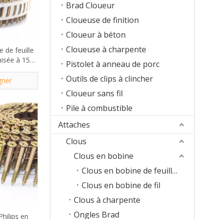
Brad Cloueur
Cloueuse de finition
Cloueur à béton
Cloueuse à charpente
e de feuille
nisée à 15
Pistolet à anneau de porc
30mm
Outils de clips à clincher
gner
Cloueur sans fil
Pile à combustible
Attaches
Clous
Clous en bobine
Clous en bobine de feuille de plastique
Clous en bobine de fil
Clous à charpente
Ongles Brad
Philips en