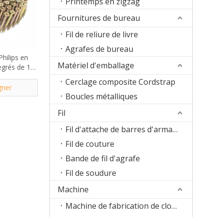
Printemps en zigzag
Fournitures de bureau
Fil de reliure de livre
Agrafes de bureau
Philips en
Matériel d'emballage
egrés de 1-
3 po
Cerclage composite Cordstrap
gner
Boucles métalliques
Fil
Fil d'attache de barres d'armature
Fil de couture
Bande de fil d'agrafe
Fil de soudure
Machine
Machine de fabrication de clous