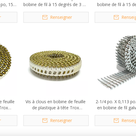
0 po, 15
bobine de fil à 15 degrés de 3 po
bobine de fil à 15 d
x 0,113 po
1/2 po x 0,12
r
Renseigner
Rensei
 feuille
Vis à clous en bobine de feuille
2-1/4 po. X 0,113 po.
 Trox
de plastique à tête Trox
en bobine de fil gal
rés,
galvanisée à 15 degrés,
degrés
2,1x20mm
r
Renseigner
Rensei