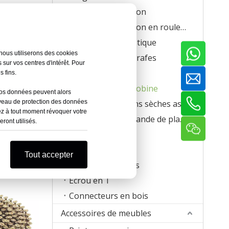
Agrafes en carton
Agrafes en carton en rouleau
Agrafes en plastique
nous utiliserons des cookies
U Couronne Agrafes
 sur vos centres d'intérêt. Pour
Vis
s fins.
Vis à clous en bobine
Vos données peuvent alors
iveau de protection des données
Vis pour cloisons sèches assemblées
ez à tout moment révoquer votre
carrée à 15
Vis à clous en bande de plastique
ront utilisés.
 0,113 po
Anneaux de porc
gner
Pinces à matelas
Tout accepter
Attaches ondulées
Écrou en T
Connecteurs en bois
Accessoires de meubles