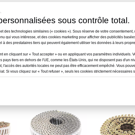
.
ersonnalisées sous contrôle total.
 et des technologies similaires (« cookies »). Sous réserve de votre consentement, 
nu qui vous intéresse, et des cookies marketing pour afficher des publicités basées
 à des prestataires tiers qui peuvent également utiliser les données à leurs propre
 en cliquant sur « Tout accepter » ou en appliquant vos paramètres individuels. 
es pays tiers en dehors de l'UE, comme les États-Unis, qui ne disposent pas d'un n
, l'accès des autorités locales ne peut pas être efficacement empêché. Vous pouv
il à tête
Vis à clous à tête carrée à 15
Vis à clous à tête 
. Si vous cliquez sur « Tout refuser », seuls les cookies strictement nécessaires se
65 mm à
degrés, 2 po x 0,113 po
degrés, 2-1/4 po x
r
Renseigner
Rensei