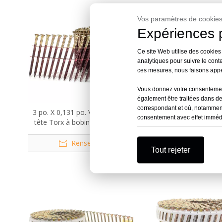
Vos paramètres de cookies
Expériences p
Ce site Web utilise des cookies
analytiques pour suivre le conte
ces mesures, nous faisons appel
Vous donnez votre consentement
également être traitées dans d
correspondant et où, notamment
3 po. X 0,131 po. Vis à clous à
Vis à clous à bobine de f
consentement avec effet immédiat
tête Torx à bobine de fil à 15
carrée de 3,05 mm x 
degrés
15 degrés
Renseigner
Renseigne
Tout rejeter