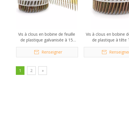
Vis à clous en bobine de feuille
Vis à clous en bobine de
de plastique galvanisée à 15
de plastique à tête
degrés, 3,5x40mm
galvanisée à 15 deg
2,8x50mm
Renseigner
Renseigne
1
2
»