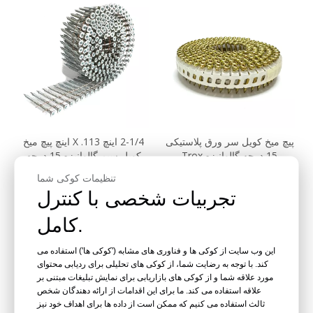
پیچ میخ کویل سر ورق پلاستیکی
2-1/4 اینچ X .113 اینچ پیچ میخ
15 درجه گالوانیزه Trox
کویل سیم گالوانیزه 15 درجه
2.1x20mm
تنظیمات کوکی شما
پرس و جو کنید
پرس و جو کنید
تجربیات شخصی با کنترل
کامل.
این وب سایت از کوکی ها و فناوری های مشابه ('کوکی ها') استفاده می
کند. با توجه به رضایت شما، از کوکی های تحلیلی برای ردیابی محتوای
مورد علاقه شما و از کوکی های بازاریابی برای نمایش تبلیغات مبتنی بر
علاقه استفاده می کند. ما برای این اقدامات از ارائه دهندگان شخص
ثالث استفاده می کنیم که ممکن است از داده ها برای اهداف خود نیز