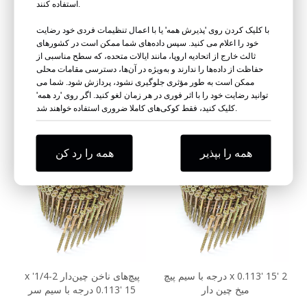
استفاده کنند.
با کلیک کردن روی 'پذیرش همه' یا با اعمال تنظیمات فردی خود رضایت
خود را اعلام می کنید. سپس داده‌های شما ممکن است در کشورهای
3 در X .131 اینچ پیچ میخ کویل
پیچ سیم پیچ سیم پیچ 3.05 میلی
ثالث خارج از اتحادیه اروپا، مانند ایالات متحده، که سطح مناسبی از
تورکس سر درایو 15 درجه
متری 65 میلی متری 15 درجه
حفاظت از داده‌ها را ندارند و به‌ویژه در آن‌ها، دسترسی مقامات محلی
ممکن است به طور مؤثری جلوگیری نشود، پردازش شود. شما می
توانید رضایت خود را با اثر فوری در هر زمان لغو کنید. اگر روی 'رد همه'
پرس و جو کنید
پرس و جو کنید
کلیک کنید، فقط کوکی‌های کاملا ضروری استفاده خواهند شد.
همه را بپذیر
همه را رد کن
2 'x 0.113' 15 درجه با سیم پیچ
پیچ‌های ناخن چین‌دار 2-1/4' x
میخ چین دار
0.113' 15 درجه با سیم سر
مربع