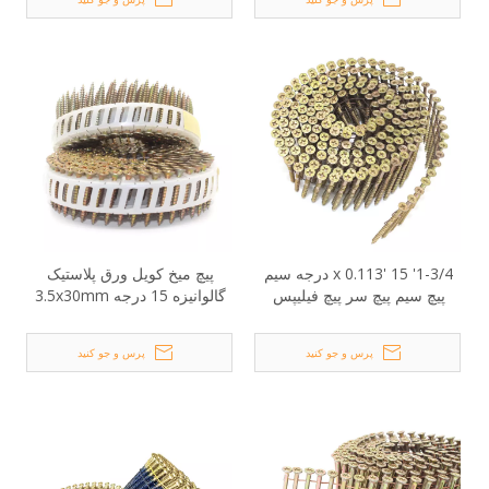
1-3/4' x 0.113' 15 درجه سیم
پیچ میخ کویل ورق پلاستیک
پیچ سیم پیچ سر پیچ فیلیپس
گالوانیزه 15 درجه 3.5x30mm
پرس و جو کنید
پرس و جو کنید