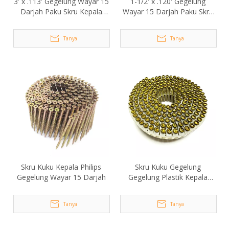
3' x .113' Gegelung Wayar 15
1-1/2' x .120' Gegelung
Darjah Paku Skru Kepala
Wayar 15 Darjah Paku Skru
Philips
Kepala Philips
Tanya
Tanya
Skru Kuku Kepala Philips
Skru Kuku Gegelung
Gegelung Wayar 15 Darjah
Gegelung Plastik Kepala
Trox Bergalvani 15 Darjah
2.1x30mm
Tanya
Tanya