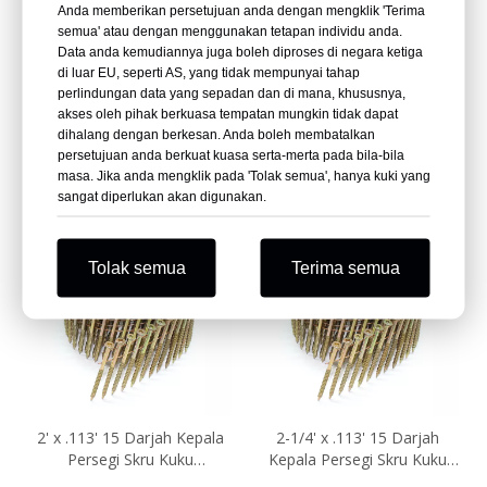
Anda memberikan persetujuan anda dengan mengklik 'Terima
semua' atau dengan menggunakan tetapan individu anda.
Data anda kemudiannya juga boleh diproses di negara ketiga
di luar EU, seperti AS, yang tidak mempunyai tahap
3 Dalam. X .131 Dalam. Skru
3.05mm X 65mm Skru Kuku
perlindungan data yang sepadan dan di mana, khususnya,
Paku Pemacu Kepala Torx
Gegelung Wayar Kepala
akses oleh pihak berkuasa tempatan mungkin tidak dapat
Gegelung Wayar 15 Darjah
Persegi 15 Darjah
dihalang dengan berkesan. Anda boleh membatalkan
persetujuan anda berkuat kuasa serta-merta pada bila-bila
Tanya
Tanya
masa. Jika anda mengklik pada 'Tolak semua', hanya kuki yang
sangat diperlukan akan digunakan.
Tolak semua
Terima semua
2' x .113' 15 Darjah Kepala
2-1/4' x .113' 15 Darjah
Persegi Skru Kuku
Kepala Persegi Skru Kuku
Bercantum
Bercantum