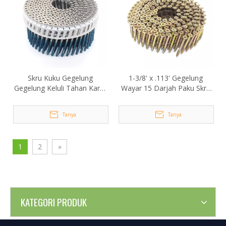
Skru Kuku Gegelung
1-3/8' x .113' Gegelung
Gegelung Keluli Tahan Karat
Wayar 15 Darjah Paku Skru
15 Darjah Keluli Tahan Karat
Kepala Philips
Trox
Tanya
Tanya
1
2
»
KATEGORI PRODUK