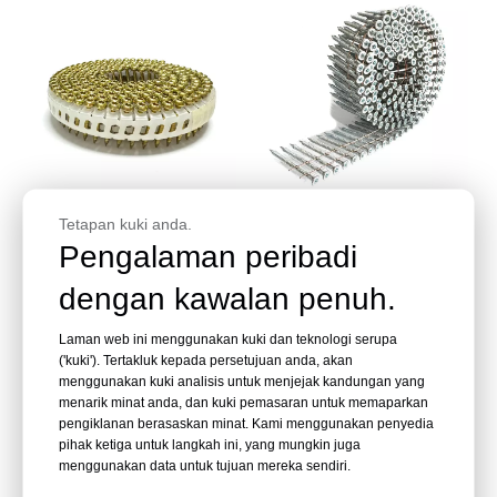
Tetapan kuki anda.
Skru Kuku Gegelung
2-1/4 Dalam. X .113 Dalam.
Gegelung Plastik Kepala
Skru Paku Gegelung Wayar
Pengalaman peribadi
Trox Tergalvani 15 Darjah
Bergalvani 15 Darjah
dengan kawalan penuh.
2.1x20mm
Tanya
Tanya
Laman web ini menggunakan kuki dan teknologi serupa
('kuki'). Tertakluk kepada persetujuan anda, akan
menggunakan kuki analisis untuk menjejak kandungan yang
menarik minat anda, dan kuki pemasaran untuk memaparkan
pengiklanan berasaskan minat. Kami menggunakan penyedia
pihak ketiga untuk langkah ini, yang mungkin juga
menggunakan data untuk tujuan mereka sendiri.