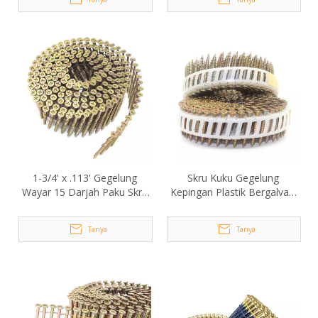
1-3/4' x .113' Gegelung
Skru Kuku Gegelung
Wayar 15 Darjah Paku Skru
Kepingan Plastik Bergalvani
Kepala Philips
15 Darjah 3.5x30mm
Tanya
Tanya