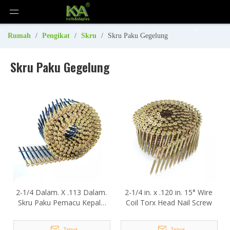
Rumah
/
Pengikat
/
Skru
/
Skru Paku Gegelung
Skru Paku Gegelung
2-1/4 Dalam. X .113 Dalam.
2-1/4 in. x .120 in. 15° Wire
Skru Paku Pemacu Kepala
Coil Torx Head Nail Screw
Torx Gegelung Wayar 15
Darjah
Tanya
Tanya