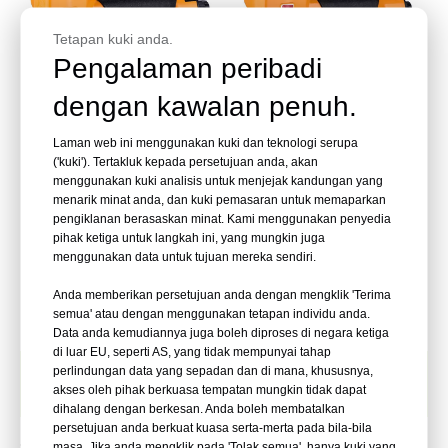
Tetapan kuki anda.
Pengalaman peribadi
dengan kawalan penuh.
Laman web ini menggunakan kuki dan teknologi serupa
Pneumatik 18 Tolok 1/4
Pneumatik 18 Tolok 1/4 Inci
('kuki'). Tertakluk kepada persetujuan anda, akan
dalam Stapler Mahkota
Stapler Mahkota Sempit
menggunakan kuki analisis untuk menjejak kandungan yang
Sempit 9025
9040
menarik minat anda, dan kuki pemasaran untuk memaparkan
pengiklanan berasaskan minat. Kami menggunakan penyedia
Tanya
Tanya
pihak ketiga untuk langkah ini, yang mungkin juga
menggunakan data untuk tujuan mereka sendiri.
1
2
»
Anda memberikan persetujuan anda dengan mengklik 'Terima
semua' atau dengan menggunakan tetapan individu anda.
Data anda kemudiannya juga boleh diproses di negara ketiga
di luar EU, seperti AS, yang tidak mempunyai tahap
Stapler Pneumatik untuk Perabot
perlindungan data yang sepadan dan di mana, khususnya,
dan Pembinaan
akses oleh pihak berkuasa tempatan mungkin tidak dapat
dihalang dengan berkesan. Anda boleh membatalkan
persetujuan anda berkuat kuasa serta-merta pada bila-bila
masa. Jika anda mengklik pada 'Tolak semua', hanya kuki yang