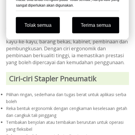
Stapler pneumatik KYA Fasteners menyediakan
sangat diperlukan akan digunakan.
penyelesaian yang cekap, tahan lama dan
penyelenggaraan yang rendah untuk pelbagai tugas
pengancing. Tersedia dalam pilihan ringan, sederhana
Tolak semua
Terima semua
dan tugas berat, stapler ini direka bentuk untuk
aplikasi seperti perabot, upholsteri, beralun-ke-kayu,
kayu-ke-kayu, barang bekas, kabinet, pembinaan dan
pembungkusan. Dengan ciri ergonomik dan
pembinaan berkualiti tinggi, ia memastikan prestasi
yang boleh dipercayai dan kemudahan penggunaan.
Ciri-ciri Stapler Pneumatik
Pilihan ringan, sederhana dan tugas berat untuk aplikasi serba
boleh
Reka bentuk ergonomik dengan cengkaman keselesaan getah
dan cangkuk tali pinggang
Tembakan benjolan atau tembakan berurutan untuk operasi
yang fleksibel