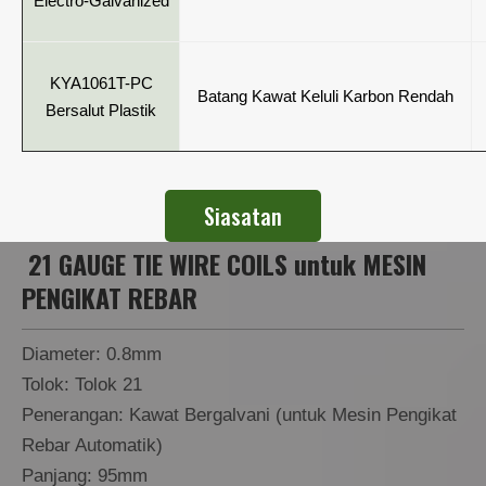
Electro-Galvanized
KYA1061T-PC
Batang Kawat Keluli Karbon Rendah
Bersalut Plastik
Siasatan
21 GAUGE TIE WIRE COILS untuk MESIN
PENGIKAT REBAR
Diameter: 0.8mm
Tolok: Tolok 21
Penerangan: Kawat Bergalvani (untuk Mesin Pengikat
Rebar Automatik)
Panjang: 95mm