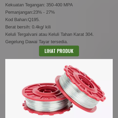
Kekuatan Tegangan: 350-400 MPA
Pemanjangan:23% - 27%
Kod Bahan:Q195.
Berat bersih: 0.4kg/ kili
Keluli Tergalvani atau Keluli Tahan Karat 304.
Gegelung Dawai Tayar tersedia.
LIHAT PRODUK