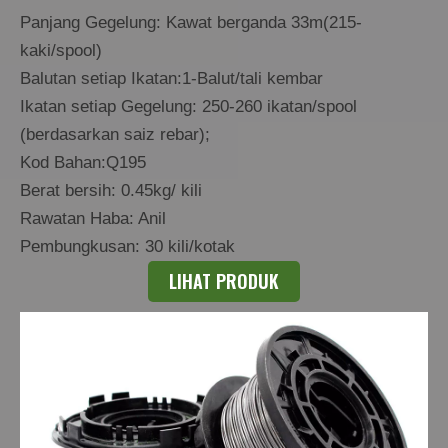
Panjang Gegelung: Kawat berganda 33m(215-
kaki/spool)
Balutan setiap Ikatan:1-Balut/tali kembar
Ikatan setiap Gegelung: 250-260 ikatan/spool
(berdasarkan saiz rebar);
Kod Bahan:Q195
Berat bersih: 0.45kg/ kili
Rawatan Haba: Anil
Pembungkusan: 30 kili/kotak
LIHAT PRODUK