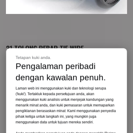
21 TOLONG REBAR TIE WIRE
Tetapan kuki anda.
Diameter: 0.80mm
Pengalaman peribadi
Panjang: 95m
dengan kawalan penuh.
Kekuatan Ikatan: 0.50KG/CM²
Kekuatan Tegangan:42-47KG/CM²
Laman web ini menggunakan kuki dan teknologi serupa
('kuki'). Tertakluk kepada persetujuan anda, akan
Kekuatan Tegangan Kawat: 480m/Pa
menggunakan kuki analisis untuk menjejak kandungan yang
Kekuatan Hasil Kawat: 330m/Pa
menarik minat anda, dan kuki pemasaran untuk memaparkan
pengiklanan berasaskan minat. Kami menggunakan penyedia
Pemanjangan: 17%
pihak ketiga untuk langkah ini, yang mungkin juga
Kod Bahan: Kawat Bergalvani Q195
menggunakan data untuk tujuan mereka sendiri.
Berat bersih: 0.4kg/ kekili