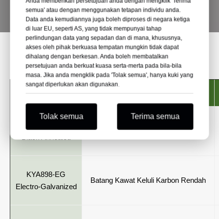
Anda memberikan persetujuan anda dengan mengklik 'Terima
semua' atau dengan menggunakan tetapan individu anda.
LIHAT PRODUK
Data anda kemudiannya juga boleh diproses di negara ketiga
di luar EU, seperti AS, yang tidak mempunyai tahap
perlindungan data yang sepadan dan di mana, khususnya,
akses oleh pihak berkuasa tempatan mungkin tidak dapat
Parameter Teknikal
dihalang dengan berkesan. Anda boleh membatalkan
persetujuan anda berkuat kuasa serta-merta pada bila-bila
masa. Jika anda mengklik pada 'Tolak semua', hanya kuki yang
sangat diperlukan akan digunakan.
taip
bahan
Tolak semua
Terima semua
KYA898
Batang Kawat Keluli Karbon Rendah
Black Annealed
KYA898-EG
Batang Kawat Keluli Karbon Rendah
Electro-Galvanized