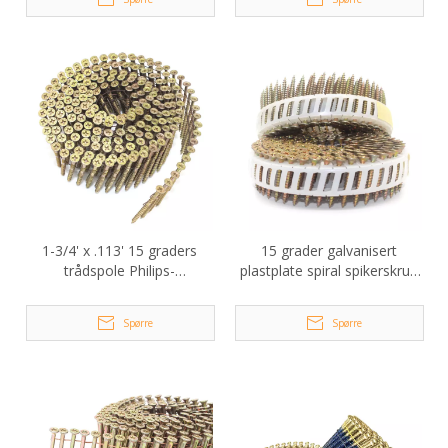
1-3/4' x .113' 15 graders
15 grader galvanisert
trådspole Philips-
plastplate spiral spikerskrue
hodeskruespiker
3,5x30 mm
Spørre
Spørre