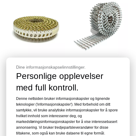
15 grader galvanisert Trox-
2-1/4 in. X .113 In. 15 graders
Dine informasjonskapselinnstillinger.
hode plastplate spiral
galvanisert trådspole
spikerskrue 2,1x20 mm
spikerskruer
Personlige opplevelser
Spørre
Spørre
med full kontroll.
Denne nettsiden bruker informasjonskapsler og lignende
teknologier ('informasjonskapsler'). Med forbehold om ditt
samtykke, vil bruke analytiske informasjonskapsler for å spore
hvilket innhold som interesserer deg, og
markedsføringsinformasjonskapsler for å vise interessebasert
annonsering. Vi bruker tredjepartsleverandører for disse
tiltakene, som også kan bruke dataene til egne formål.