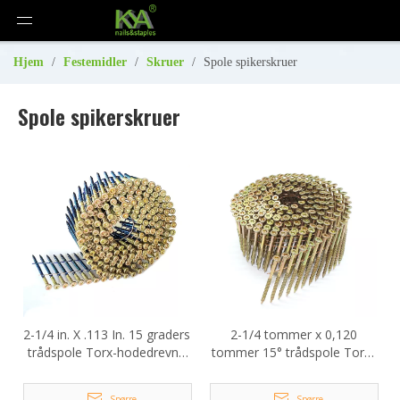
Hjem
/
Festemidler
/
Skruer
/
Spole spikerskruer
Spole spikerskruer
2-1/4 in. X .113 In. 15 graders
2-1/4 tommer x 0,120
trådspole Torx-hodedrevne
tommer 15° trådspole Torx-
spikerskruer
hode spikerskrue
Spørre
Spørre