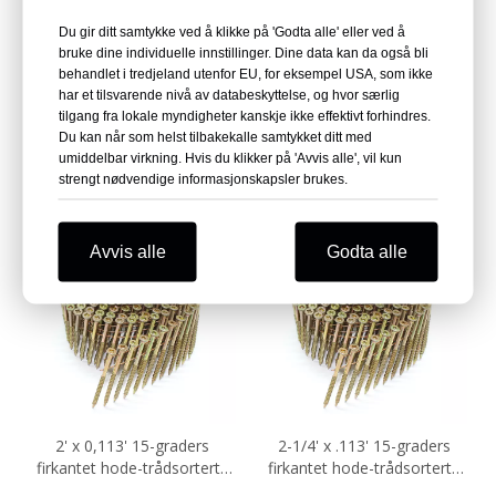
Du gir ditt samtykke ved å klikke på 'Godta alle' eller ved å
bruke dine individuelle innstillinger. Dine data kan da også bli
behandlet i tredjeland utenfor EU, for eksempel USA, som ikke
3 i. X .131 In. 15 graders
3,05 mm X 65 mm 15
har et tilsvarende nivå av databeskyttelse, og hvor særlig
trådspole Torx-hodedrevne
graders firkanthode
tilgang fra lokale myndigheter kanskje ikke effektivt forhindres.
spikerskruer
spikerskrue
Du kan når som helst tilbakekalle samtykket ditt med
umiddelbar virkning. Hvis du klikker på 'Avvis alle', vil kun
Spørre
Spørre
strengt nødvendige informasjonskapsler brukes.
Avvis alle
Godta alle
2' x 0,113' 15-graders
2-1/4' x .113' 15-graders
firkantet hode-trådsorterte
firkantet hode-trådsorterte
spikerskruer
spikerskruer