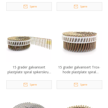
Spørre
Spørre
15 grader galvanisert
15 grader galvanisert Trox-
plastplate spiral spikerskrue
hode plastplate spiral
3,5x40 mm
spikerskrue 2,8x50 mm
Spørre
Spørre