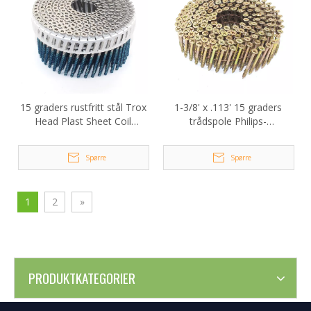
15 graders rustfritt stål Trox
1-3/8' x .113' 15 graders
Head Plast Sheet Coil
trådspole Philips-
spikerskrue
hodeskruespiker
Spørre
Spørre
1
2
»
PRODUKTKATEGORIER