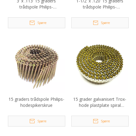
3' x .113' 15 graders
1-1/2' x .120' 15 graders
trådspole Philips-
trådspole Philips-
hodeskruespiker
hodeskruespiker
Spørre
Spørre
15 graders trådspole Philips-
15 grader galvanisert Trox-
hodespikerskrue
hode plastplate spiral
spikerskrue 2,1x30 mm
Spørre
Spørre