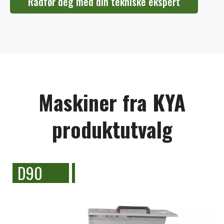
Rådfør deg med din tekniske ekspert
Maskiner fra KYA
produktutvalg
D90