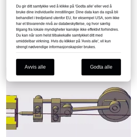
2. Spikerhoder er alltid veldig runde og i
Du gir ditt samtykke ved å klikke på 'Godta alle' eller ved å
sentrum.
bruke dine individuelle innstillinger. Dine data kan da også bli
behandlet i tredjeland utenfor EU, for eksempel USA, som ikke
3. Spikerhode uten bankemerker,
har et tilsvarende nivå av databeskyttelse, og hvor særlig
konsistent og pen
tilgang fra lokale myndigheter kanskje ikke effektivt forhindres.
4. Ensartet tykkelse og diameter på
Du kan når som helst tilbakekalle samtykket ditt med
umiddelbar virkning. Hvis du klikker på 'Avvis alle', vil kun
spikerhodet.
strengt nødvendige informasjonskapsler brukes.
Avvis alle
Godta alle