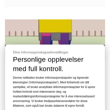
Dine informasjonskapselinnstillinger.
Personlige opplevelser
med full kontroll.
Denne nettsiden bruker informasjonskapsler og lignende
teknologier ('informasjonskapsler'). Med forbehold om ditt
Unik patent-, dobbel- og
samtykke, vil bruke analytiske informasjonskapsler for å spore
hvilket innhold som interesserer deg, og
dobbelstansestruktur
markedsføringsinformasjonskapsler for å vise interessebasert
annonsering. Vi bruker tredjepartsleverandører for disse
1. Større spikerhoder kan enkelt fås
tiltakene, som også kan bruke dataene til egne formål.