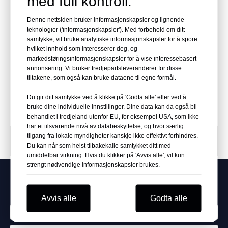
med full kontroll.
Denne nettsiden bruker informasjonskapsler og lignende
teknologier ('informasjonskapsler'). Med forbehold om ditt
samtykke, vil bruke analytiske informasjonskapsler for å spore
hvilket innhold som interesserer deg, og
Rullende sikksakk sofafjær
markedsføringsinformasjonskapsler for å vise interessebasert
annonsering. Vi bruker tredjepartsleverandører for disse
tiltakene, som også kan bruke dataene til egne formål.
Spørre
Du gir ditt samtykke ved å klikke på 'Godta alle' eller ved å
bruke dine individuelle innstillinger. Dine data kan da også bli
behandlet i tredjeland utenfor EU, for eksempel USA, som ikke
har et tilsvarende nivå av databeskyttelse, og hvor særlig
tilgang fra lokale myndigheter kanskje ikke effektivt forhindres.
PRODUKTKATEGORIER
Du kan når som helst tilbakekalle samtykket ditt med
umiddelbar virkning. Hvis du klikker på 'Avvis alle', vil kun
strengt nødvendige informasjonskapsler brukes.
Bruk vårt beste tilbud
Avvis alle
Godta alle