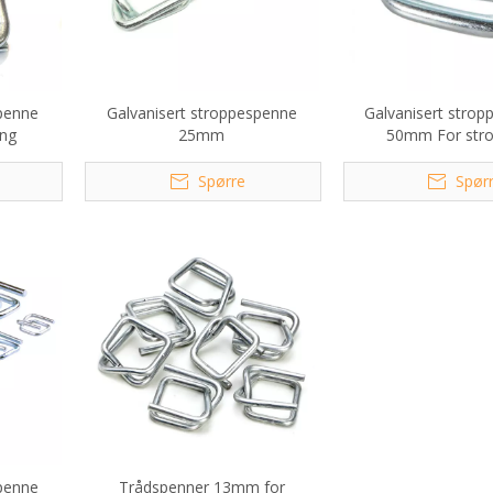
spenne
Galvanisert stroppespenne
Galvanisert stro
ing
25mm
50mm For stro
Spørre
Spør
spenne
Trådspenner 13mm for