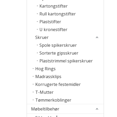
Kartongstifter
Rull kartongstifter
Plaststifter
U kronestifter
Skruer
Spole spikerskruer
Sorterte gipsskruer
Plaststrimmel spikerskruer
Hog Rings
Madrassklips
Korrugerte festemidler
T-Mutter
Tømmerkoblinger
Møbeltilbehør