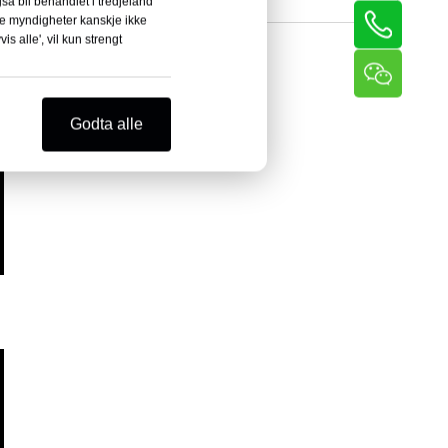
gså bli behandlet i tredjeland
Trådrullemaskin
ale myndigheter kanskje ikke
s alle', vil kun strengt
Godta alle