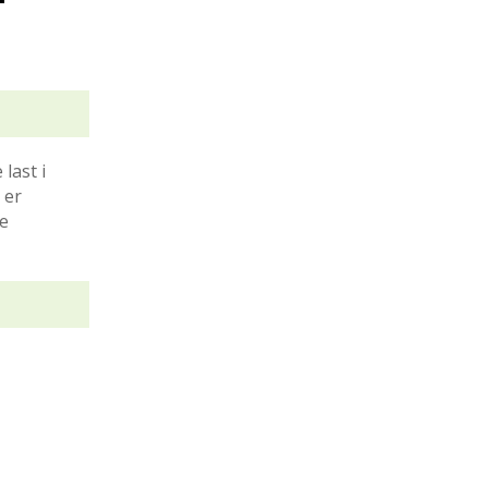
last i
 er
de