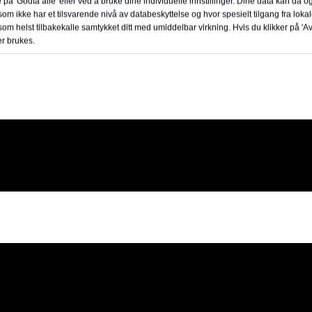
 på 'Godta alle' eller ved å bruke dine individuelle innstillinger. Dine data kan da o
om ikke har et tilsvarende nivå av databeskyttelse og hvor spesielt tilgang fra lok
som helst tilbakekalle samtykket ditt med umiddelbar virkning. Hvis du klikker på 'Avvi
r brukes.