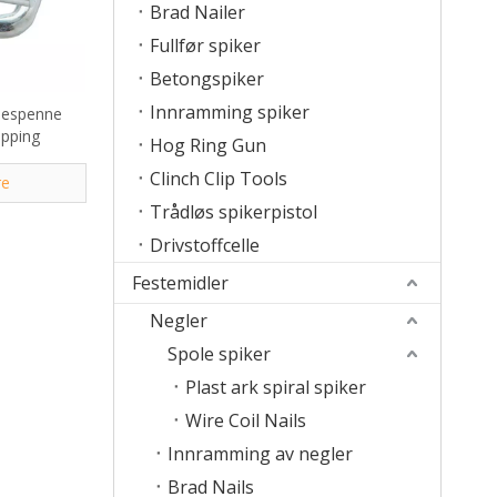
Brad Nailer
Fullfør spiker
Betongspiker
Innramming spiker
ppespenne
pping
Hog Ring Gun
Clinch Clip Tools
re
Trådløs spikerpistol
Drivstoffcelle
Festemidler
Negler
Spole spiker
Plast ark spiral spiker
Wire Coil Nails
Innramming av negler
Brad Nails