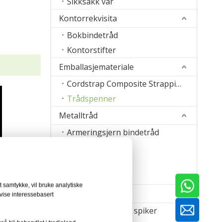
Sikksakk vår
Kontorrekvisita
Bokbindetråd
Kontorstifter
Emballasjemateriale
Cordstrap Composite Strapping
Trådspenner
Metalltråd
Armeringsjern bindetråd
Sytråd
Staple Wire Band
Sveisetråd
 samtykke, vil bruke analytiske
Maskin
vise interessebasert
Maskin for å lage spiker