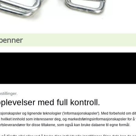
penner
tillinger.
plevelser med full kontroll.
jonskapsler og lignende teknologier ('informasjonskapsler'). Med forbehold om ditt
 hvilket innhold som interesserer deg, og markedsføringsinformasjonskapsler for å 
rtsleverandører for disse tiltakene, som også kan bruke dataene til egne formål.