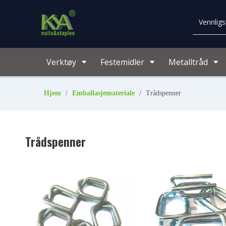
Verktøy
Festemidler
Metalltråd
Hjem
/
Emballasjemateriale
/
Trådspenner
Trådspenner