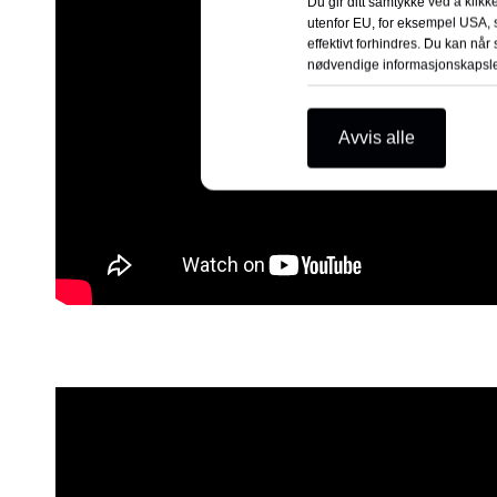
Du gir ditt samtykke ved å klikke
utenfor EU, for eksempel USA, s
effektivt forhindres. Du kan når 
nødvendige informasjonskapsle
Avvis alle