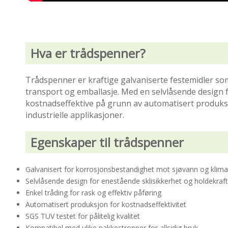
Hva er trådspenner?
Trådspenner er kraftige galvaniserte festemidler so
transport og emballasje. Med en selvlåsende design f
kostnadseffektive på grunn av automatisert produksjo
industrielle applikasjoner.
Egenskaper til trådspenner
Galvanisert for korrosjonsbestandighet mot sjøvann og klimat
Selvlåsende design for enestående sklisikkerhet og holdekraft
Enkel tråding for rask og effektiv påføring
Automatisert produksjon for kostnadseffektivitet
SGS TUV testet for pålitelig kvalitet
Kompatibel med ulike pakkestropper for allsidig bruk