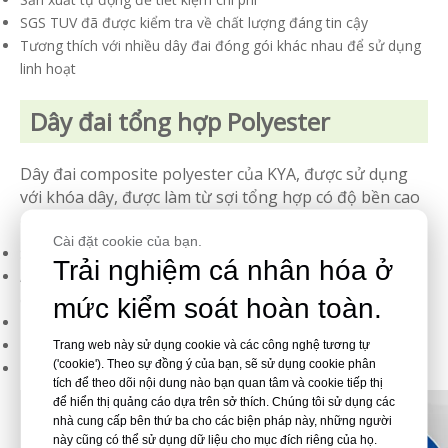
SGS TUV đã được kiểm tra về chất lượng đáng tin cậy
Tương thích với nhiều dây đai đóng gói khác nhau để sử dụng
linh hoạt
Dây đai tổng hợp Polyester
Dây đai composite polyester của KYA, được sử dụng
với khóa dây, được làm từ sợi tổng hợp có độ bền cao
được nhúng trong một lớp phủ polymer. Nó cung cấp:
Cài đặt cookie của bạn.
Sức mạnh vượt qua dây đai thép
Trải nghiệm cá nhân hóa ở
An toàn cho người sử dụng và hàng hóa, không rỉ sét, không
có cạnh sắc
mức kiểm soát hoàn toàn.
Hấp thụ sốc khi va chạm và chuyển tải
Thiết kế nhẹ và di động
Trang web này sử dụng cookie và các công nghệ tương tự
('cookie'). Theo sự đồng ý của bạn, sẽ sử dụng cookie phân
Kháng hóa chất và thời tiết cho độ bền
tích để theo dõi nội dung nào bạn quan tâm và cookie tiếp thị
để hiển thị quảng cáo dựa trên sở thích. Chúng tôi sử dụng các
nhà cung cấp bên thứ ba cho các biện pháp này, những người
này cũng có thể sử dụng dữ liệu cho mục đích riêng của họ.