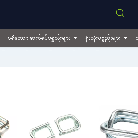
ပရိဘောဂ ဆက်စပ်ပစ္စည်းများ
ရုံးသုံးပစ္စည်းများ
ထ