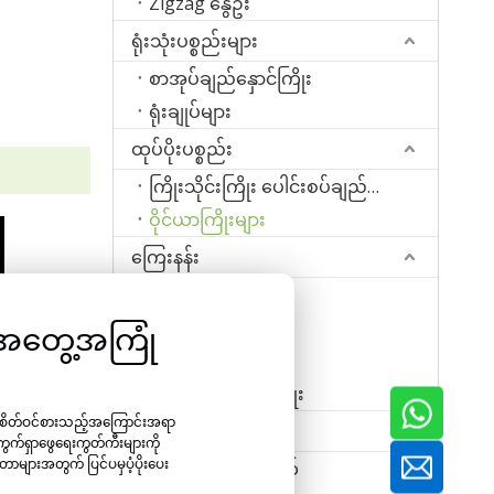
Zigzag နွေဦး
ရုံးသုံးပစ္စည်းများ
စာအုပ်ချည်နှောင်ကြိုး
ရုံးချုပ်များ
ထုပ်ပိုးပစ္စည်း
ကြိုးသိုင်းကြိုး ပေါင်းစပ်ချည်နှောင်ခြင်း။
ဝိုင်ယာကြိုးများ
ကြေးနန်း
Rebar Tie ကြိုး
ချုပ်ကြိုး
ာ အတွေ့အကြုံ
Staple Wire Band
ဂဟေဆော်သောကြိုး
်စိတ်ဝင်စားသည့်အကြောင်းအရာ
စက်
ကွက်ရှာဖွေရေးကွတ်ကီးများကို
ာများအတွက် ပြင်ပမှပံ့ပိုးပေး
လက်သည်းလုပ်စက်