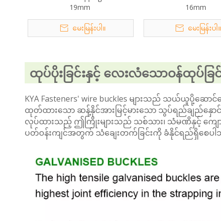
19mm
16mm
မေးမြန်းပါ။
မေးမြန်းပါ
ထုပ်ပိုးခြင်းနှင့် လေးလံသောဝန်ထုပ်ခ
KYA Fasteners' wire buckles များသည် သယ်ယူပို့ဆောင်ရေးနှင့
ထုတ်ထားသော ဆန့်နိုင်အားမြင့်မားသော သွပ်ရည်ချည်နှောင်
လုပ်ထားသည့် ဤကြိုးများသည် သစ်သား၊ သံမဏိနှင့် ကျောက်တ
ပတ်ဝန်းကျင်အတွက် သံချေးတက်ခြင်းကို ခံနိုင်ရည်ရှိစေပ