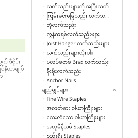
လက်သည်းများကို အပြီးသတ်ပါ။
ကြမ်းခင်းခြေသည်း လက်သည်းများ
ဘုံလက်သည်း
ကွန်ကရစ်လက်သည်းများ
Joist Hanger လက်သည်းများ
လက်သည်းများထိုးပါ။
် ဒီဇိုင်း
ပလပ်စတစ် Brad လက်သည်း
င်နီယာချုပ်
မိုးမိုးလက်သည်း
ော
Anchor Nails
ချည်မျှင်များ
Fine Wire Staples
အလတ်စား ဝါယာကြိုးများ
လေးလံသော ဝါယာကြိုးများ
အလူမီနီယမ် Staples
စည်းရိုး Staples