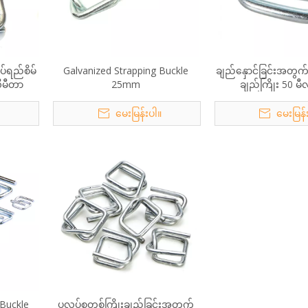
ပ်ရည်စိမ်
Galvanized Strapping Buckle
ချည်နှောင်ခြင်းအတွက်
လီမီတာ
25mm
ချည်ကြိုး 50 မီ
။
မေးမြန်းပါ။
မေးမြန်
 Buckle
ပလပ်စတစ်ကြိုးချည်ခြင်းအတွက်