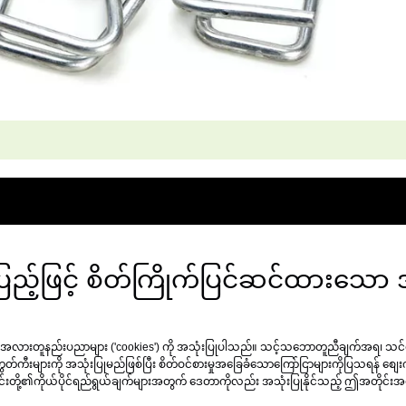
အပြည့်ဖြင့် စိတ်ကြိုက်ပြင်ဆင်ထားသေ
့် အလားတူနည်းပညာများ ('cookies') ကို အသုံးပြုပါသည်။ သင့်သဘောတူညီချက်အရ၊ သင
ာကွတ်ကီးများကို အသုံးပြုမည်ဖြစ်ပြီး စိတ်ဝင်စားမှုအခြေခံသောကြော်ငြာများကိုပြသရန် စျေး
 ၎င်းတို့၏ကိုယ်ပိုင်ရည်ရွယ်ချက်များအတွက် ဒေတာကိုလည်း အသုံးပြုနိုင်သည့် ဤအတိုင်းအတ
။