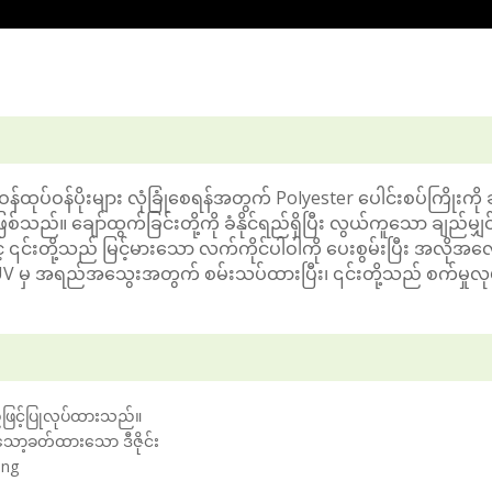
 ဝန်ထုပ်ဝန်ပိုးများ လုံခြုံစေရန်အတွက် Polyester ပေါင်းစပ်ကြိုးကို 
သည်။ ချော်ထွက်ခြင်းတို့ကို ခံနိုင်ရည်ရှိပြီး လွယ်ကူသော ချည်မျှင
 ၎င်းတို့သည် မြင့်မားသော လက်ကိုင်ပါဝါကို ပေးစွမ်းပြီး အလိုအ
 မှ အရည်အသွေးအတွက် စမ်းသပ်ထားပြီး၊ ၎င်းတို့သည် စက်မှုလုပ်
ည်ဖြင့်ပြုလုပ်ထားသည်။
ုင်သော့ခတ်ထားသော ဒီဇိုင်း
ing