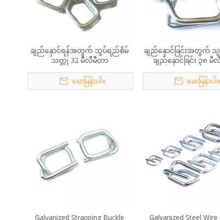
ချည်နှောင်ရန်အတွက် သွပ်ရည်စိမ်
ချည်နှောင်ခြင်းအတွက် သွ
သတ္တု 32 မီလီမီတာ
ချည်နှောင်ခြင်း ၃၈ မီ
မေးမြန်းပါ။
မေးမြန်းပါ
Galvanized Strapping Buckle
Galvanized Steel Wire