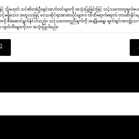
င်းဖြင့် သို့မဟုတ် သင်၏တစ်ဦးချင်းဆက်တင်များကို အသုံးပြုခြင်းဖြင့် သင့်သဘောတူချက်
်မရှိသော၊ အထူးသဖြင့် ဒေသဆိုင်ရာအာဏာပိုင်များက ထိထိရောက်ရောက် တားဆီးနိုင်မည
ကို စီမံဆောင်ရွက်နိုင်ပါသည်။ သင့်သဘောတူညီချက်ကို အချိန်မရွေး ချက်ချင်းအကျိုးသက်ရေ
သော ကွတ်ကီးများကိုသာ အသုံးပြုပါမည်။
ါ