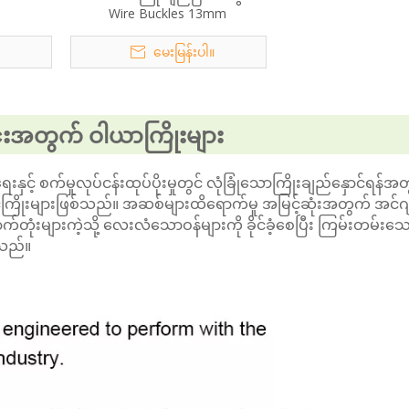
Wire Buckles 13mm
။
မေးမြန်းပါ။
ြင်းအတွက် ဝါယာကြိုးများ
် စက်မှုလုပ်ငန်းထုပ်ပိုးမှုတွင် လုံခြုံသောကြိုးချည်နှောင်ရန်အတွက
ကြိုးများဖြစ်သည်။ အဆစ်များထိရောက်မှု အမြင့်ဆုံးအတွက် အင်ဂျ
ုံးများကဲ့သို့ လေးလံသောဝန်များကို ခိုင်ခံ့စေပြီး ကြမ်းတမ်းသ
ါသည်။