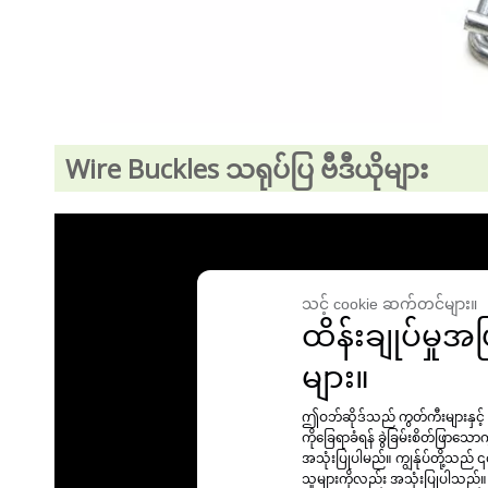
Wire Buckles သရုပ်ပြ ဗီဒီယိုများ
သင့် cookie ဆက်တင်များ။
ထိန်းချုပ်မှု
များ။
ဤဝဘ်ဆိုဒ်သည် ကွတ်ကီးများနှင
ကိုခြေရာခံရန် ခွဲခြမ်းစိတ်ဖြာသေ
အသုံးပြုပါမည်။ ကျွန်ုပ်တို့သည်
သူများကိုလည်း အသုံးပြုပါသည်