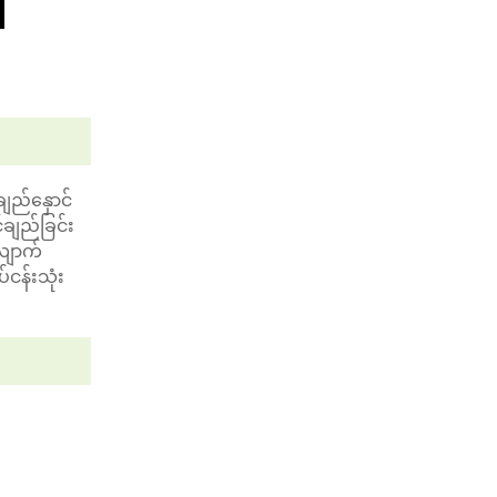
ချည်နှောင်
်ချည်ခြင်း
လျောက်
ငန်းသုံး