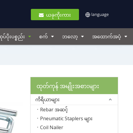
ယခုကိုးကား
ုပ်ပိုးပစ္စည်း
စက်
ဘလော့
အထောက်အပံ့
ထုတ်ကုန် အမျိုးအစားများ
ကိရိယာများ
Rebar အဆင့်
Pneumatic Staplers များ
Coil Nailer