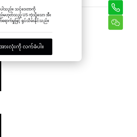
ချည်လှိမ့်စက်
ပေးပါသည်။ သင့်ဒေတာကို
်မဟုတ်သည့် US ကဲ့သို့သော အီး
ာက်မှုဖြင့် ရုပ်သိမ်းနိုင်သည်။
အားလုံးကို လက်ခံပါ။