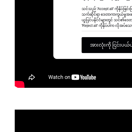
သင်သည် 'Accept all' ကိုနှိပ်ခြ
သက်ဆိုင်ရာ ဒေတာကာကွယ်မှုအဆင့
ယူပြင်ပနိုင်ငံများတွင် သင်၏ဒေတာ
'Reject all' ကိုနှိပ်ပါက လိုအပ်
အားလုံးကို ငြင်းပယ်ပ