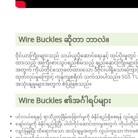
Wire Buckles ဆိုတာ ဘာလဲ။
ဝိုင်ယာကြိုးများသည် သယ်ယူပို့ဆောင်ရေးနှင့် ထုပ်ပိုးမှုတွင်
ထားသည့် အကြီးစားသွပ်ရည်စိမ်သည့် ချည်နှောင်ကြိုးများဖြစ်
အတွက် ကိုယ်တိုင်သော့ခတ်ထားသော ဒီဇိုင်းပါရှိသောကြောင့်
ထုတ်လုပ်မှုကြောင့် ကုန်ကျစရိတ် သက်သာပါသည်။ SGS TUV
အသုံးချမှုများအတွက် စံပြဖြစ်သည်။
Wire Buckles ၏အင်္ဂါရပ်များ
ပင်လယ်ရေနှင့် ရာသီဥတုခြိမ်းခြောက်မှုကို ခံနိုင်ရည်ရှိစေရန် သွပ်ရ
ချော်လဲမှုကို ခံနိုင်ရည်ရှိပြီး ပါဝါကိုင်ဆောင်ထားမှုအတွက် ကိုယ်တိ
လျင်မြန်ပြီး ထိရောက်သော အသုံးချမှုအတွက် လွယ်ကူသော thread
ကုန်ကျစရိတ်သက်သာရန်အတွက် အလိုအလျောက်ထုတ်လုပ်ခြင်း။