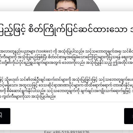
အပြည့်ဖြင့် စိတ်ကြိုက်ပြင်ဆင်ထားသေ
် အလားတူနည်းပညာများ ('cookies') ကို အသုံးပြုပါသည်။ သင့်သဘောတူချက်အရ၊ သင်စ
တ်ကီးများကို အသုံးပြုမည်ဖြစ်ပြီး စိတ်ဝင်စားမှုအခြေခံသောကြော်ငြာများကိုပြသရန် စျေးကွ
 ၎င်းတို့၏ကိုယ်ပိုင်ရည်ရွယ်ချက်များအတွက် ဒေတာကိုလည်း အသုံးပြုနိုင်သည့် ဤအတိုင်းအတ
အဲရစ်ပန်
။
င်းဖြင့် သို့မဟုတ် သင်၏တစ်ဦးချင်းဆက်တင်များကို အသုံးပြုခြင်းဖြင့် သင့်သဘောတူချက်
်မရှိသော၊ အထူးသဖြင့် ဒေသဆိုင်ရာအာဏာပိုင်များက ထိထိရောက်ရောက် တားဆီးနိုင်မည
ကို စီမံဆောင်ရွက်နိုင်ပါသည်။ သင့်သဘောတူချက်ကို ချက်ချင်းအကျိုးသက်ရောက်မှုဖြင့် အခ
သော ကွတ်ကီးများကိုသာ အသုံးပြုပါမည်။

ါ
Tel: +86-519-89886376
မိုဘိုင်း- +86- 13915890279
Fax: +86-519-89196376