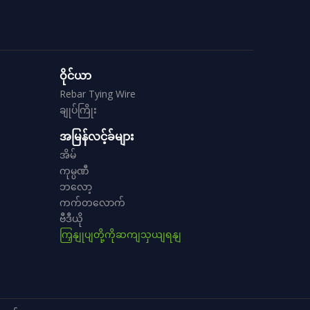
ဝိုင်ယာ
Rebar Tying Wire
ချုပ်ကြိုး
အမြန်လင့်ခ်များ
အိမ်
ကုမ္ပဏီ
ဘလော့
ကက်တလောက်
ဗီဒီယို
ကြှနျုပျတို့ကိုဆကျသှယျရနျ