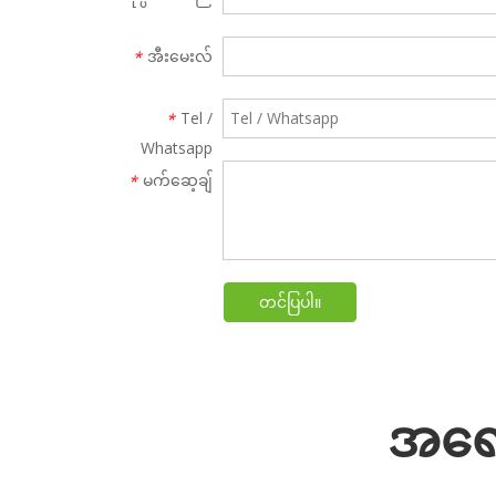
အီးမေးလ်
*
Tel /
*
Whatsapp
မက်ဆေ့ချ်
*
တင်ပြပါ။
အရောင