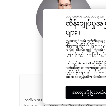
သင့် cookie ဆက်တင်များ။
ထိန်းချုပ်မှု
များ။
ဤဝဘ်ဆိုဒ်သည် ကွတ်ကီးများနှင့
ခြေရာခံရန် ခွဲခြမ်းစိတ်ဖြာသောကွ
အသုံးပြုပါမည်။ ကျွန်ုပ်တို့သည်
ဂျက်
သူများကိုလည်း အသုံးပြုပါသည်
သင်သည် 'Accept all' ကိုနှိပ်ခြ
သက်ဆိုင်ရာ ဒေတာကာကွယ်မှုအဆင့
ယူပြင်ပနိုင်ငံများတွင် သင်၏ဒေတာ
'Reject all' ကိုနှိပ်ပါက လိုအပ်

အားလုံးကို ငြင်းပယ်ပ
တတိယ အဆောက်အဦ၊ Rongsheng Manhattan Piaza၊
Hengshan လမ်း၊ Xinbei ခရိုင်၊ Changzhou City၊ Jiangsu