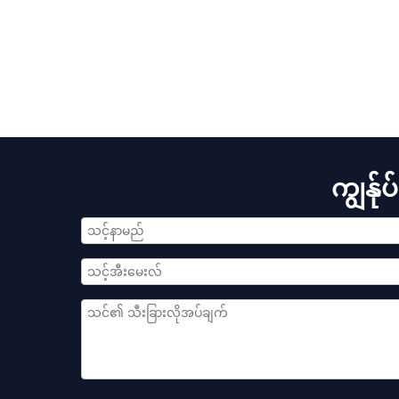
ကျွန်ု