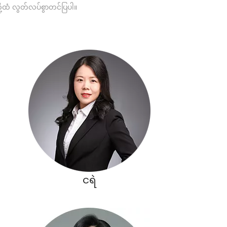
ု့ထံ လွတ်လပ်စွာတင်ပြပါ။
ငရဲ