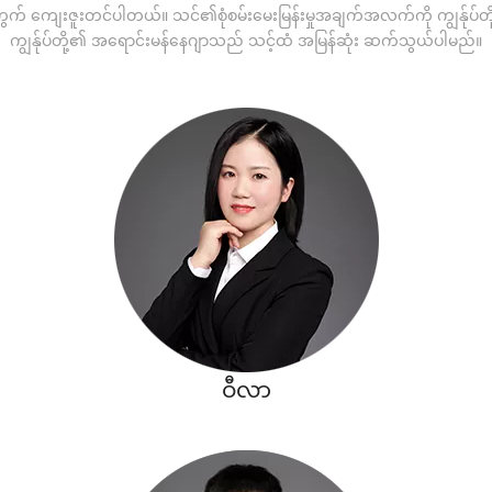
တွက် ကျေးဇူးတင်ပါတယ်။ သင်၏စုံစမ်းမေးမြန်းမှုအချက်အလက်ကို ကျွန်ုပ်တိ
ကျွန်ုပ်တို့၏ အရောင်းမန်နေဂျာသည် သင့်ထံ အမြန်ဆုံး ဆက်သွယ်ပါမည်။
ဝီလာ