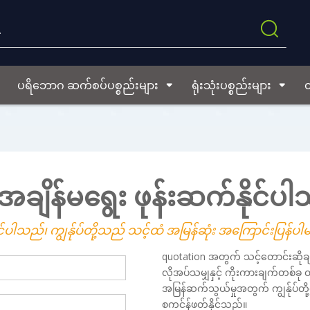
ပရိဘောဂ ဆက်စပ်ပစ္စည်းများ
ရုံးသုံးပစ္စည်းများ
ထ
 အချိန်မရွေး ဖုန်းဆက်နိုင်ပ
ပါသည်၊ ကျွန်ုပ်တို့သည် သင့်ထံ အမြန်ဆုံး အကြောင်းပြန်ပ
quotation အတွက် သင့်တောင်းဆိုချက်
လိုအပ်သမျှနှင့် ကိုးကားချက်တစ်ခု
အမြန်ဆက်သွယ်မှုအတွက် ကျွန်ုပ်တို
စကင်န်ဖတ်နိုင်သည်။