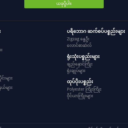
ယခုပို့ပါ။
း
ပရိဘောဂ ဆက်စပ်ပစ္စည်းများ
Zigzag နွေဦး
လောင်စာဆဲလ်
ား
ရုံးသုံးပစ္စည်းများ
ချည်နှောင်ကြိုး
ရုံးချုပ်များ
ုင်းများ
ထုပ်ပိုးပစ္စည်း
ွယ်များ
Polyester ကြိုးကြိုး
ဝိုင်ယာကြိုးများ