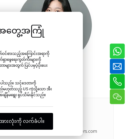
ာ အတွေ့အကြုံ
ိတ်ဝင်စားသည့်အကြောင်းအရာကို
က်ရှာဖွေရေးကွတ်ကီးများကို
ာများအတွက် ပြင်ပမှပံ့ပိုးပေး
Leah Wang
ပေးပါသည်။ သင့်ဒေတာကို
်မဟုတ်သည့် US ကဲ့သို့သော အီး
ျိန်မရွေး ရုပ်သိမ်းနိုင်သည်။

အားလုံးကို လက်ခံပါ။
အီးမေးလ်-
cerelia chen@kyafasteners.com