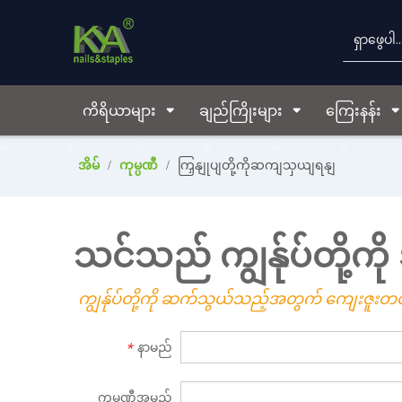
ကိရိယာများ
ချည်ကြိုးများ
ကြေးနန်း
အိမ်
/
ကုမ္ပဏီ
/
ကြှနျုပျတို့ကိုဆကျသှယျရနျ
သင်သည် ကျွန်ုပ်တို့ကို
ကျွန်ုပ်တို့ကို ဆက်သွယ်သည့်အတွက် ကျေးဇူးတင်
နာမည်
*
ကုမ္ပဏီအမည်