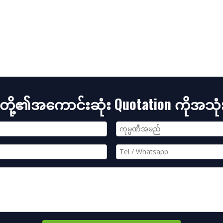
ပ်တို့၏အကောင်းဆုံး Quotation ကိုအသုံ