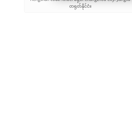
တရုတ်နိုင်ငံ။