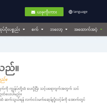
ယခုကိုးကား
ုပ်ပိုးပစ္စည်း
စက်
ဘလော့
အထောက်အပံ့
ါသည်။
ါမည်။
ကို ကျွန်ုပ်တို့ထံ ပေးပို့ပြီး သင့်ပရောဂျက်အတွက် သင်
 ထုတ်ပေးပါမည်။
့ထံ ဆက်သွယ်ရန် လက်ငင်းမက်ဆေ့ခ်ျပို့လင့်ခ်ကို အောက်တွင်