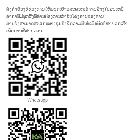
ສົ່ງຄໍາຮ້ອງຂໍຂອງທ່ານໃຫ້ພວກເຮົາແລະພວກເຮົາຈະສ້າງໃບສະເຫນີ
ລາຄາທີ່ມີທຸກສິ່ງທີ່ທ່ານຕ້ອງການສໍາລັບໂຄງການຂອງທ່ານ.
ທ່ານຍັງສາມາດສະແກນທາງລຸ່ມລິ້ງຂໍ້ຄວາມທັນທີເພື່ອຕິດຕໍ່ຫາພວກເຮົາ
ເພື່ອການສື່ສານດ່ວນ.
Whatsapp