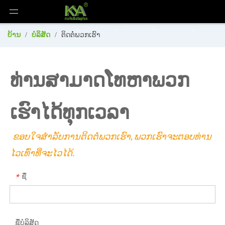
ບ້ານ
/
ບໍລິສັດ
/
ຕິດຕໍ່ພວກເຮົາ
ທ່ານສາມາດໂທຫາພວກ
ເຮົາໄດ້ທຸກເວລາ
ຂອບໃຈສໍາລັບການຕິດຕໍ່ພວກເຮົາ, ພວກເຮົາຈະຕອບທ່ານ
ໄວເທົ່າທີ່ຈະໄວໄດ້.
ຊື່
*
ຊື່ບໍລິສັດ