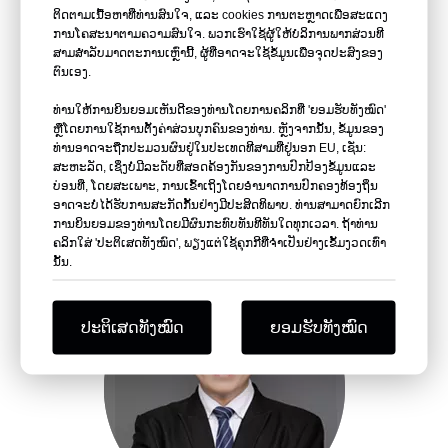
ຕິດຕາມເນື້ອຫາທີ່ທ່ານສົນໃຈ, ແລະ cookies ການຕະຫຼາດເພື່ອສະແດງ
ການໂຄສະນາຕາມຄວາມສົນໃຈ. ພວກເຮົາໃຊ້ຜູ້ໃຫ້ບໍລິການພາກສ່ວນທີ
ສາມສໍາລັບມາດຕະການເຫຼົ່ານີ້, ຜູ້ທີ່ອາດຈະໃຊ້ຂໍ້ມູນເພື່ອຈຸດປະສົງຂອງ
ຕົນເອງ.
ທ່ານໃຫ້ການຍິນຍອມເຫັນດີຂອງທ່ານໂດຍການຄລິກທີ່ 'ຍອມຮັບທັງໝົດ'
ຫຼືໂດຍການໃຊ້ການຕັ້ງຄ່າສ່ວນບຸກຄົນຂອງທ່ານ. ຫຼັງຈາກນັ້ນ, ຂໍ້ມູນຂອງ
ທ່ານອາດຈະຖືກປະມວນຜົນຢູ່ໃນປະເທດທີສາມທີ່ຢູ່ນອກ EU, ເຊັ່ນ:
ສະຫະລັດ, ເຊິ່ງບໍ່ມີລະດັບທີ່ສອດຄ້ອງກັນຂອງການປົກປ້ອງຂໍ້ມູນແລະ
ບ່ອນທີ່, ໂດຍສະເພາະ, ການເຂົ້າເຖິງໂດຍອໍານາດການປົກຄອງທ້ອງຖິ່ນ
ອາດຈະບໍ່ໄດ້ຮັບການສະກັດກັ້ນຢ່າງມີປະສິດທິພາບ. ທ່ານ​ສາ​ມາດ​ຍົກ​ເລີກ​
ການ​ຍິນ​ຍອມ​ຂອງ​ທ່ານ​ໂດຍ​ມີ​ຜົນ​ກະ​ທົບ​ທັນ​ທີ​ທັນ​ໃດ​ທຸກ​ເວ​ລາ​. ຖ້າທ່ານ
ແຈັກ
ຄລິກໃສ່ 'ປະຕິເສດທັງໝົດ', ພຽງແຕ່ໃຊ້ຄຸກກີທີ່ຈໍາເປັນຢ່າງເຂັ້ມງວດເທົ່າ
ນັ້ນ.
ປະຕິເສດທັງໝົດ
ຍອມຮັບທັງໝົດ