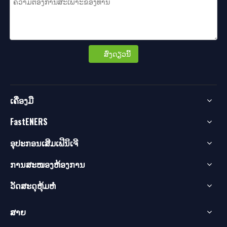
ສົ່ງດຽວນີ້
ເຄື່ອງມື
FastENERS
ອຸປະກອນເສີມເຟີນິເຈີ
ການສະໜອງຫ້ອງການ
ວັດສະດຸຫຸ້ມຫໍ່
ສາຍ