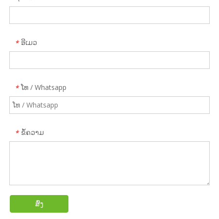
ອີເມວ
*
ໂທ / Whatsapp
*
ຂໍ້ຄວາມ
*
ສົ່ງ