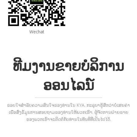
Wechat
ທີມງານຂາຍບໍລິການ
ອອນໄລນ໌
ຂອບໃຈສໍາລັບຄວາມສົນໃຈຂອງທ່ານໃນ KYA. ກະລຸນາຮູ້ສຶກວ່າບໍ່ເສຍຄ່າ
ເພື່ອສົ່ງຂໍ້ມູນການສອບຖາມຂອງທ່ານໃຫ້ພວກເຮົາ. ຜູ້ຈັດການຝ່າຍຂາຍ
ຂອງພວກເຮົາຈະຕິດຕໍ່ກັບທ່ານໃນທັນທີທີ່ເປັນໄປໄດ້.