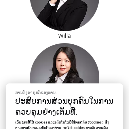
Willa
ການຕັ້ງຄ່າຄຸກກີຂອງທ່ານ.
ປະສົບການສ່ວນບຸກຄົນໃນການ
ຄວບຄຸມຢ່າງເຕັມທີ່.
ນະລົກ
ເວັບໄຊທ໌ນີ້ໃຊ້ cookies ແລະເຕັກໂນໂລຢີທີ່ຄ້າຍຄືກັນ ('cookies'). ອີງ
ຕາມການຍິນຍອມເຫັນດີຂອງທ່ານ, ຈະໃຊ້ cookies ການວິເຄາະເພື່ອ