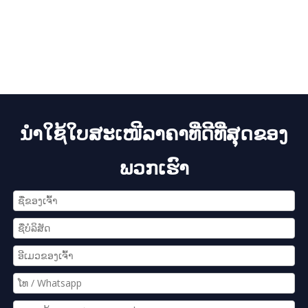
ນຳໃຊ້ໃບສະເໜີລາຄາທີ່ດີທີ່ສຸດຂອງ
ພວກເຮົາ