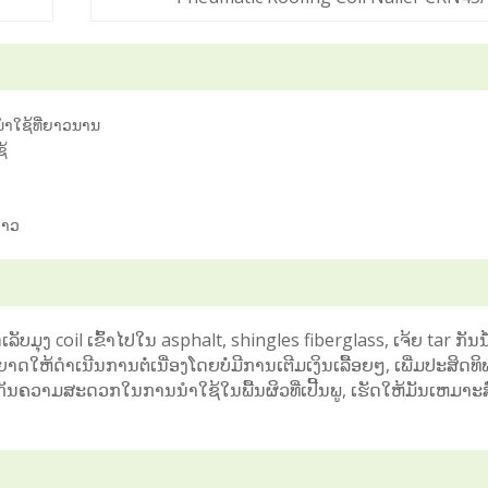
ໍາໃຊ້ທີ່ຍາວນານ
້
ຍາວ
ັບມຸງ coil ເຂົ້າໄປໃນ asphalt, shingles fiberglass, ເຈ້ຍ tar ກັນນ
້ດໍາເນີນການຕໍ່ເນື່ອງໂດຍບໍ່ມີການເຕີມເງິນເລື້ອຍໆ, ເພີ່ມປະສິດທ
ວາມສະດວກໃນການນໍາໃຊ້ໃນພື້ນຜິວທີ່ເປີ້ນພູ, ເຮັດໃຫ້ມັນເຫມາະສ