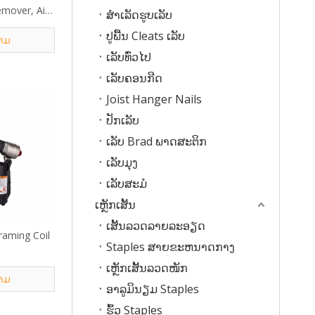
remover, Air
ສໍາເລັດຮູບເລັບ
h
ປູພື້ນ Cleats ເລັບ
າມ
ເລັບທົ່ວໄປ
ເລັບຄອນກີດ
Joist Hanger Nails
ປັກເລັບ
ເລັບ Brad ພາດສະຕິກ
ເລັບມຸງ
ເລັບສະມໍ
ເຫຼັກເສັ້ນ
ເສັ້ນລວດລາຍລະອຽດ
aming Coil
Staples ສາຍຂະຫນາດກາງ
ເຫຼັກເສັ້ນລວດໜັກ
າມ
ອາລູມິນຽມ Staples
ຮົ້ວ Staples