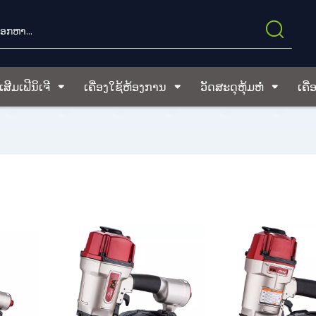
ສີມເຟີນິເຈີ
ເຄື່ອງໃຊ້ຫ້ອງການ
ວັດສະດຸຫຸ້ມຫໍ່
ເຄື່