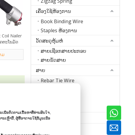
Zigzag Spring
ເຄື່ອງໃຊ້ຫ້ອງການ
Book Binding Wire
Staples ຫ້ອງການ
Coil Nailer
ວັດສະດຸຫຸ້ມຫໍ່
ອັດຕະໂນມັດ
ສາຍເຊືອກສາຍປະກອບ
າມ
ສາຍຮັດສາຍ
ສາຍ
Rebar Tie Wire
ລວດລາຍ
າຮ້ອງສະຫມັກ
ແຖບສາຍເຫຼັກ
ບບວາລະສານ
ສາຍເຊື່ອມ
s ໃນສະພາບ
ະເພື່ອຕິດຕາມເນື້ອຫາທີ່ທ່ານສົນໃຈ,
ເຄື່ອງ
ນີ້, ຜູ້ທີ່ອາດຈະໃຊ້ຂໍ້ມູນເພື່ອ
ເຄື່ອງເຮັດເລັບ