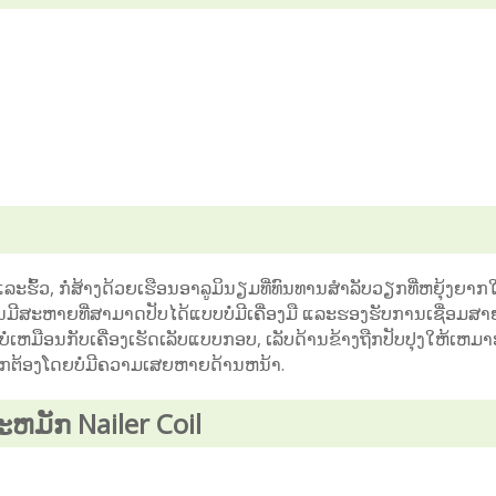
ະຮົ້ວ, ກໍ່ສ້າງດ້ວຍເຮືອນອາລູມິນຽມທີ່ທົນທານສໍາລັບວຽກທີ່ຫຍຸ້ງຍາກ
ນມີສະຫາຍທີ່ສາມາດປັບໄດ້ແບບບໍ່ມີເຄື່ອງມື ແລະຮອງຮັບການເຊື່ອມສ
ເຫມືອນກັບເຄື່ອງເຮັດເລັບແບບກອບ, ເລັບດ້ານຂ້າງຖືກປັບປຸງໃຫ້ເຫມາ
ືກຕ້ອງໂດຍບໍ່ມີຄວາມເສຍຫາຍດ້ານຫນ້າ.
ະຫມັກ Nailer Coil