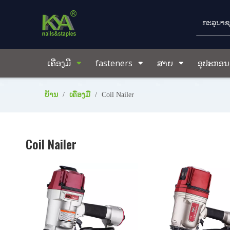
ເຄື່ອງມື
fasteners
ສາຍ
ອຸປະກອນເ
ບ້ານ
/
ເຄື່ອງມື
/
Coil Nailer
Coil Nailer