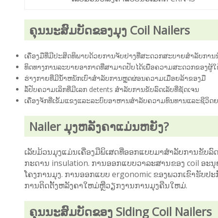
ຄຸນນະສົມບັດຂອງມຸງ Coil Nailers
ເຄື່ອງມືທີ່ມີປະສິດທິພາບດ້ວຍການຈັບຢາງທີ່ສະດວກສະບາຍສໍາລັບການນ
ທິດທາງການລະບາຍອາກາດທີ່ສາມາດປັບໄດ້ເພື່ອຄວາມສະດວກຂອງຜູ້ໃຊ
ຮ່າງ​ກາຍ​ທີ່​ມີ​ນ​້​ໍາ​ຫນັກ​ເບົາ​ສໍາ​ລັບ​ການ​ຫຼຸດ​ຜ່ອນ​ຄວາມ​ເມື່ອຍ​ລ້າ​ຂອງ​ມື​
ລໍ້ປັບຄວາມເລິກທີ່ມີເລກ detents ສໍາລັບການຂັບລົດເລັບທີ່ຊັດເຈນ
ເຄື່ອງຈັກທີ່ເຂັ້ມແຂງແລະລະບົບອາຫານສໍາລັບຄວາມທົນທານແລະຊີວິດ
Nailer ມຸງຫລັງຄາແມ່ນຫຍັງ?
ເລັບມ້ວນມຸງແມ່ນເຄື່ອງມືພິເສດທີ່ອອກແບບມາສໍາລັບການຂັບລົດເລ
ກະດານ insulation. ການອອກແບບວາລະສານຂອງ coil ອະນຸຍາດໃຫ
ໂຄງການມຸງ. ການອອກແບບ ergonomic ຂອງພວກເຂົາຮັບປະກັນຄ
ການຕິດຕັ້ງຫລັງຄາໃຫມ່ຫຼືວຽກງານການມຸງຄືນໃຫມ່.
ຄຸນນະສົມບັດຂອງ Siding Coil Nailers