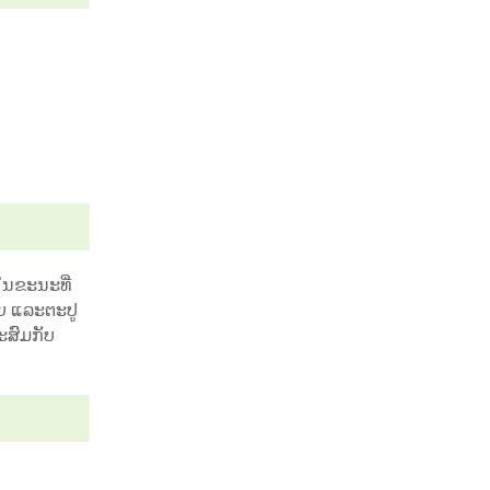
ໃນຂະນະທີ່
າຍ ແລະຕະປູ
ະສົມກັບ