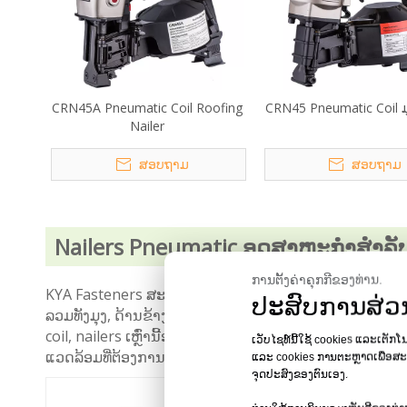
CRN45A Pneumatic Coil Roofing
CRN45 Pneumatic Coil ມຸ
Nailer
ສອບຖາມ
ສອບຖາມ
Nailers Pneumatic ອຸດສາຫະກໍາສໍາລ
ການຕັ້ງຄ່າຄຸກກີຂອງທ່ານ.
KYA Fasteners ສະຫນອງເຄື່ອງເລັບທໍ່ pneumatic ທີ່ສົມບ
ປະສົບການສ່ວນ
ລວມທັງມຸງ, ດ້ານຂ້າງ, ຮົ້ວ, crating, sheathing, pane
coil, nailers ເຫຼົ່ານີ້ອະນຸຍາດໃຫ້ສໍາລັບການດໍາເນີນງານຕ
ເວັບໄຊທ໌ນີ້ໃຊ້ cookies ແລະເຕັກໂ
ແວດລ້ອມທີ່ຕ້ອງການ. ຮູບແບບພິເສດແມ່ນມີສໍາລັບການນໍາໃຊ້
ແລະ cookies ການຕະຫຼາດເພື່ອສະແດ
ຈຸດປະສົງຂອງຕົນເອງ.