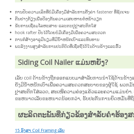
ການປັບຄວາມເລິກທີ່ບໍ່ມີເຄື່ອງມືສໍາລັບການຕັ້ງຄ່າ fastener ທີ່ຊັດເຈນ
ຕີນຢາງກ້ຽງເພື່ອປ້ອງກັນຄວາມເສຍຫາຍຕໍ່ຫນ້າວຽກ
ຂັບການເຊື່ອມໂລຫະສາຍ ແລະຕະປູປຼາສະຕິກໃສ່
hook rafter ປັບໄດ້ໂດຍບໍ່ມີເຄື່ອງມືເພື່ອຄວາມສະດວກ
ການກໍ່ສ້າງອາລູມີນຽມທີ່ມີນ້ໍາຫນັກເບົາແລະທົນທານ
ພະລັງງານສູງສໍາລັບການປະຕິບັດທີ່ເຊື່ອຖືໄດ້ໃນດ້ານຂ້າງແລະຮົ້ວ
Siding Coil Nailer ແມ່ນຫຍັງ?
ເລັບ coil ດ້ານຂ້າງຖືກອອກແບບມາສໍາລັບການນໍາໃຊ້ດ້ານຂ້າງແລ
ຍັງມີນ້ໍາຫນັກເບົາເພື່ອຄວາມສະດວກສະບາຍຂອງຜູ້ໃຊ້. ພວກມັ
ປຼາສະຕິກໃສ່ລວດ, ສະເໜີຄວາມຄ່ອງແຄ້ວແລະຄວາມແມ່ນຍໍາ. ບໍ່
ຂະຫນາດເລັບຂະຫນາດນ້ອຍກວ່າ, ຮັບປະກັນການຍຶດຫມັ້ນທີ່ຖ
ຜະລິດຕະພັນທີ່ກ່ຽວຂ້ອງສໍາລັບຄໍາຮ້ອງສ
15 ອົງສາ Coil Framing ເລັບ