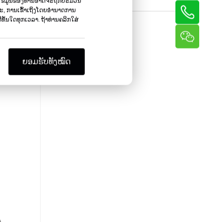
ນ, ຂໍ້ມູນຂອງທ່ານອາດຈະຖືກປະມວນ
ເຄື່ອງມ້ວນກະທູ້
ພາະ, ການເຂົ້າເຖິງໂດຍອໍານາດການ
ທັນ​ໃດ​ທຸກ​ເວ​ລາ​. ຖ້າທ່ານຄລິກໃສ່
ຍອມຮັບທັງໝົດ
A