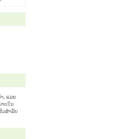
້ໍາ, ແລະ
ິພາບໃນ
ົມສໍາລັບ