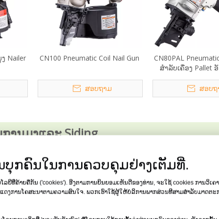
ງ Nailer
CN100 Pneumatic Coil Nail Gun
CN80PAL Pneumatic 
ສໍາລັບເຄື່ອງ Pallet 
ສອບຖາມ
ສອບຖ
ັບການມຸງແລະ Siding
ູນແບບ, ອອກແບບມາເພື່ອຂັບເລັບ coil ຈາກ 19mm ຫາ 130mm ສໍາລັບຄໍ
ບຸກຄົນໃນການຄວບຄຸມຢ່າງເຕັມທີ່.
ling, pallets, ແລະວຽກງານອຸດສາຫະກໍາອື່ນໆ. ປະກອບດ້ວຍການອອກແ
ໍ່ໄປອີກແລ້ວລະຫວ່າງການເຕີມເງິນ, ປັບປຸງປະສິດທິພາບແລະ ergonomic
ນໂລຢີທີ່ຄ້າຍຄືກັນ ('cookies'). ອີງຕາມການຍິນຍອມເຫັນດີຂອງທ່ານ, ຈະໃຊ້ cookies ການວິເຄາ
ມຸງແລະພື້ນເຮືອນ, ຮັບປະກັນຄວາມຍືດຫຍຸ່ນແລະຄວາມແມ່ນຍໍາ.
ງການໂຄສະນາຕາມຄວາມສົນໃຈ. ພວກເຮົາໃຊ້ຜູ້ໃຫ້ບໍລິການພາກສ່ວນທີສາມສໍາລັບມາດຕະການເຫຼົ່າ