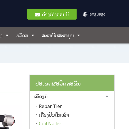
ອ້າງເຖິງຕອນນີ້
ອງ
ບລັອກ
ສະຫນັບສະຫນູນ
ປະເພດຜະລິດຕະພັນ
ເຄື່ອງມື
Rebar Tier
ເຄື່ອງປັ້ນດິນເຜົາ
Coil Nailer