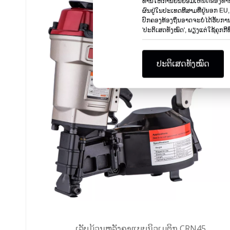
ທ່ານໃຫ້ການຍິນຍອມເຫັນດີຂອງທ່ານໂ
ຜົນຢູ່ໃນປະເທດທີສາມທີ່ຢູ່ນອກ EU,
ປົກຄອງທ້ອງຖິ່ນອາດຈະບໍ່ໄດ້ຮັບການສະກ
'ປະຕິເສດທັງໝົດ', ພຽງແຕ່ໃຊ້ຄຸກກີທີ່
ປະຕິເສດທັງໝົດ
ເລັບມ້ວນຫລັງຄາແບບນິວເມຕິກ CRN45