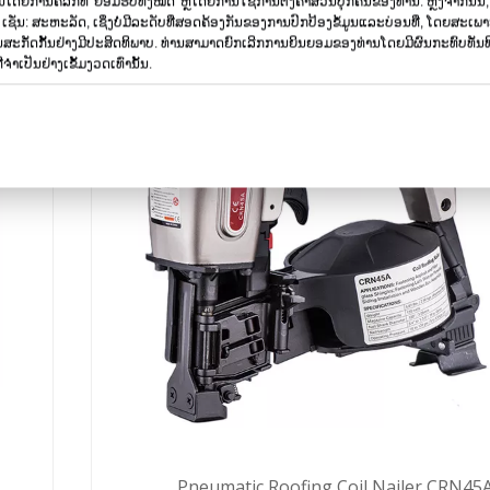
ດຍການຄລິກທີ່ 'ຍອມຮັບທັງໝົດ' ຫຼືໂດຍການໃຊ້ການຕັ້ງຄ່າສ່ວນບຸກຄົນຂອງທ່ານ. ຫຼັງຈາກນັ້
 ເຊັ່ນ: ສະຫະລັດ, ເຊິ່ງບໍ່ມີລະດັບທີ່ສອດຄ້ອງກັນຂອງການປົກປ້ອງຂໍ້ມູນແລະບ່ອນທີ່, ໂດຍສະເ
ັດກັ້ນຢ່າງມີປະສິດທິພາບ. ທ່ານ​ສາ​ມາດ​ຍົກ​ເລີກ​ການ​ຍິນ​ຍອມ​ຂອງ​ທ່ານ​ໂດຍ​ມີ​ຜົນ​ກະ​ທົບ​ທັນ​ທີ​
ຈໍາເປັນຢ່າງເຂັ້ມງວດເທົ່ານັ້ນ.
Pneumatic Roofing Coil Nailer CRN45