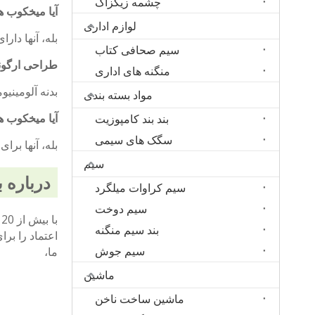
چشمه زیگزاگ
آیا میخکوب های بتنی YA
لوازم اداری
بله، آنها دا
سیم صحافی کتاب
طراحی ارگون
منگنه های اداری
بدنه آلومین
مواد بسته بندی
آیا میخکوب ه
بند بند کامپوزیت
سگک های سیمی
بله، آنها برا
سیم
درباره بست های A
سیم کراوات میلگرد
سیم دوخت
بند سیم منگنه
اعتماد را ب
سیم جوش
ما،
ماشین
ماشین ساخت ناخن