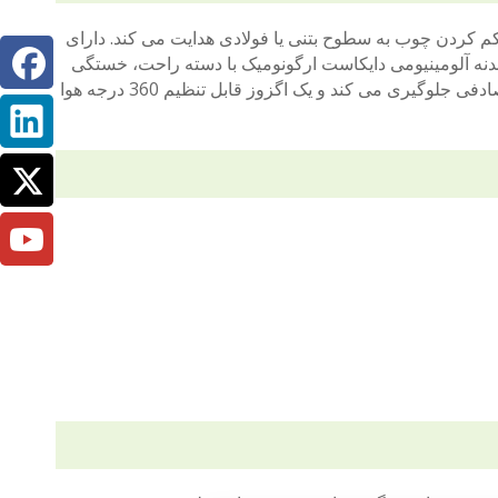
پنوماتیکی تخصصی است که میخ های تی گیج 14 را برای محکم کردن چوب به سطوح بتنی یا فولادی هدایت می کند. دارای
بدنه آلومینیومی دایکاست ارگونومیک با دسته راحت، خستگی
را به حداقل می رساند و کنترل را افزایش می دهد. یک قفل ایمنی ماشه از شلیک تصادفی جلوگیری می کند و یک اگزوز قابل تنظیم 360 درجه هوا