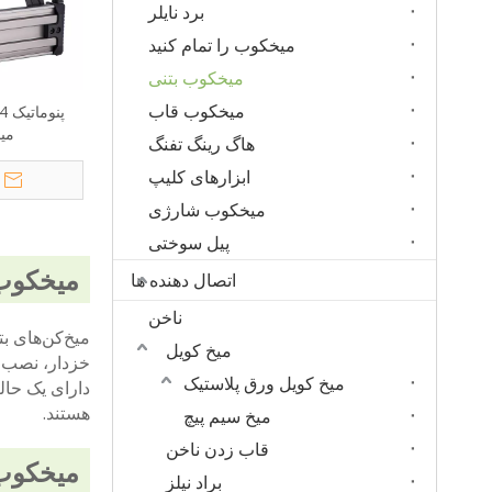
برد نایلر
میخکوب را تمام کنید
میخکوب بتنی
میخکوب قاب
میخ
هاگ رینگ تفنگ
ابزارهای کلیپ
میخکوب شارژی
پیل سوختی
میخکوب 
اتصال دهنده ها
ناخن
میخ کویل
میخ کویل ورق پلاستیک
دارای یک حال
هستند.
میخ سیم پیچ
قاب زدن ناخن
میخکوب
براد نیلز