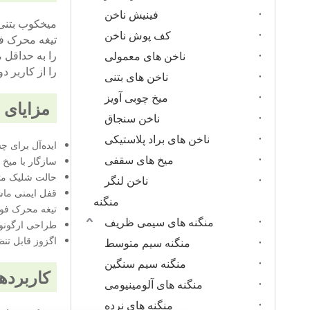
فینیش ناخن
کف پوش ناخن
تیغه محرک فو
ناخن های معمولی
را از کاربر د
ناخن های بتنی
میخ چوبی آویز
مزایای 
ناخن سنجاق
ناخن های براد پلاستیکی
ایده‌آل برای چ
میخ های سقفی
سازگار با میخ های T با 14 گیج برای عملکرد
حالت شلیک متو
ناخن لنگر
قفل ایمنی ماش
منگنه
تیغه محرک فول
منگنه های سیمی ظریف
طراحی ارگونو
اگزوز قابل تنظیم 360 درجه برای راح
منگنه سیم متوسط
منگنه سیم سنگین
کاربرده
منگنه های آلومینیومی
منگنه های نرده