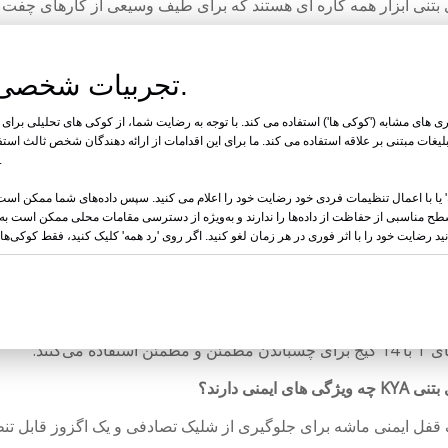
بتنی ابزار همه کاره ای هستند که برای طیف وسیعی از کارهای چفت 
خز و تراش سیمی
لادی
تجربیات شخصی با کنترل کامل.
زی
 چوب به بتن یا چوب به فولاد
ی های مشابه ('کوکی ها') استفاده می کند. با توجه به رضایت شما، از کوکی های تحلیلی برای ر
لیغات مبتنی بر علاقه استفاده می کند. ما برای این اقدامات از ارائه دهندگان شخص ثالث است
متداول در مورد میخکوب های بتنی
ها برای اهداف خود نیز استفاده 
 یا با اعمال تنظیمات فردی خود رضایت خود را اعلام می کنید. سپس داده‌های شما ممکن است 
برای چه مواردی استفاده می شود؟
ه سطح مناسبی از حفاظت از داده‌ها را ندارند و به‌ویژه از دسترسی مقامات محلی ممکن است 
تنی برای چسباندن چوب به بتن یا فولاد در کاربردهایی مانند نوارهای
اده می‌شوند.
ز چه نوع میخ هایی استفاده می کند؟
تفاده می‌کنند.
ی ایمنی دارند؟
یمنی ماشه برای جلوگیری از شلیک تصادفی و یک اگزوز قابل تنظیم 360 درجه برای هدایت هوا از کاربر ه