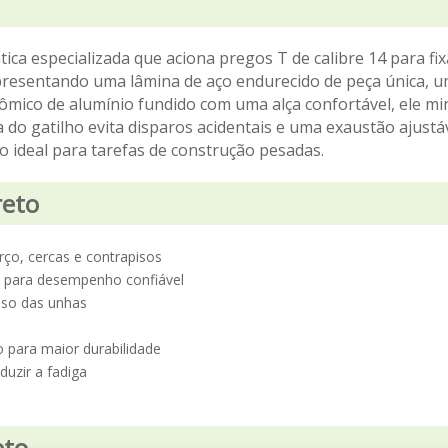
a especializada que aciona pregos T de calibre 14 para fi
resentando uma lâmina de aço endurecido de peça única, um
mico de alumínio fundido com uma alça confortável, ele mi
 do gatilho evita disparos acidentais e uma exaustão ajustá
o ideal para tarefas de construção pesadas.
reto
rço, cercas e contrapisos
4 para desempenho confiável
iso das unhas
 para maior durabilidade
uzir a fadiga
eto