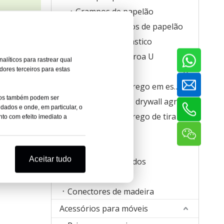
Grampos de papelão
das,
Rolo de grampos de papelão
Grampos de plástico
Grampos da Coroa U
alíticos para rastrear qual
dores terceiros para estas
Parafusos
Parafusos de prego em espiral
ados também podem ser
Parafusos para drywall agrupados
dados e onde, em particular, o
Parafusos de prego de tira de plástico
to com efeito imediato a
Anéis de porco
Clipes de colchão
Aceitar tudo
, torno de
Fixadores Ondulados
Porca T
Conectores de madeira
Acessórios para móveis