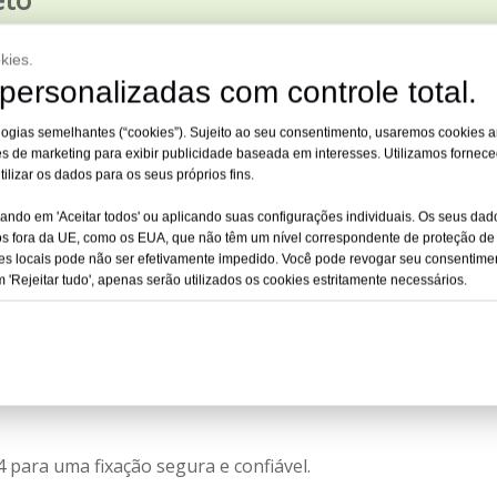
s, adequadas para uma variedade de tarefas de fixação pesa
kies.
personalizadas com controle total.
nologias semelhantes (“cookies”). Sujeito ao seu consentimento, usaremos cookies an
es de marketing para exibir publicidade baseada em interesses. Utilizamos fornece
izar os dados para os seus próprios fins.
a aço
cando em 'Aceitar todos' ou aplicando suas configurações individuais. Os seus d
ros fora da UE, como os EUA, que não têm um nível correspondente de proteção de 
dores de concreto
es locais pode não ser efetivamente impedido. Você pode revogar seu consentimen
'Rejeitar tudo', apenas serão utilizados os cookies estritamente necessários.
deira a concreto ou aço em aplicações como tiras de reforço
 para uma fixação segura e confiável.