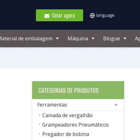
Cotar agora
aterial de embalagem
Máquina
Blogue
A
CATEGORIAS DE PRODUTOS
Ferramentas
Camada de vergalhão
Grampeadores Pneumáticos
Pregador de bobina