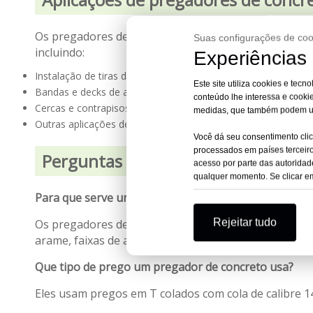
Os pregadores de concreto são ferramentas versátei
Suas configurações de coo
incluindo:
Experiências 
Instalação de tiras de reforço e torno de arame
Este site utiliza cookies e tec
Bandas e decks de aço
conteúdo lhe interessa e cooki
Cercas e contrapisos
medidas, que também podem util
Outras aplicações de madeira para concreto ou madeira par
Você dá seu consentimento cli
processados ​​em países tercei
Perguntas frequentes sobre prega
acesso por parte das autoridad
qualquer momento. Se clicar em 
Para que serve um pregador de concreto?
Rejeitar tudo
Os pregadores de concreto são usados ​​para fixar ma
arame, faixas de aço, decks, cercas e contrapisos.
Que tipo de prego um pregador de concreto usa?
Eles usam pregos em T colados com cola de calibre 14