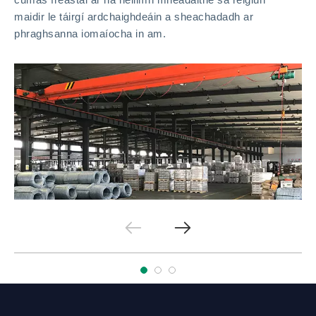
maidir le táirgí ardchaighdeáin a sheachadadh ar
phraghsanna iomaíocha in am.