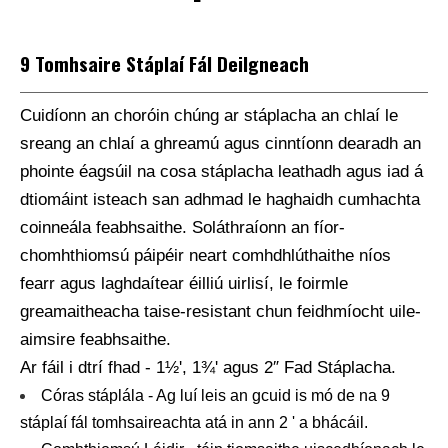
9 Tomhsaire Stáplaí Fál Deilgneach
Cuidíonn an choróin chúng ar stáplacha an chlaí le
sreang an chlaí a ghreamú agus cinntíonn dearadh an
phointe éagsúil na cosa stáplacha leathadh agus iad á
dtiomáint isteach san adhmad le haghaidh cumhachta
coinneála feabhsaithe. Soláthraíonn an fíor-
chomhthiomsú páipéir neart comhdhlúthaithe níos
fearr agus laghdaítear éilliú uirlisí, le foirmle
greamaitheacha taise-resistant chun feidhmíocht uile-
aimsire feabhsaithe.
Ar fáil i dtrí fhad - 1½', 1¾' agus 2″ Fad Stáplacha.
Córas stáplála - Ag luí leis an gcuid is mó de na 9
stáplaí fál tomhsaireachta atá in ann 2 ' a bhácáil.