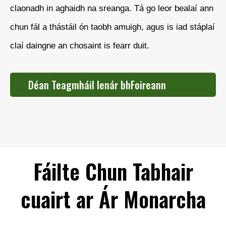
claonadh in aghaidh na sreanga. Tá go leor bealaí ann
chun fál a thástáil ón taobh amuigh, agus is iad stáplaí
claí daingne an chosaint is fearr duit.
Déan Teagmháil lenár bhFoireann
Tacaíochta
Fáilte Chun Tabhair
cuairt ar Ár Monarcha