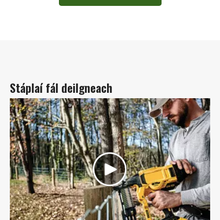
Stáplaí fál deilgneach