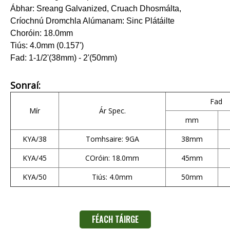
Ábhar: Sreang Galvanized, Cruach Dhosmálta,
Críochnú Dromchla Alúmanam: Sinc Plátáilte
Choróin: 18.0mm
Tiús: 4.0mm (0.157')
Fad: 1-1/2'(38mm) - 2'(50mm)
Sonraí:
Fad
Mír
Ár Spec.
mm
KYA/38
Tomhsaire: 9GA
38mm
KYA/45
COróin: 18.0mm
45mm
KYA/50
Tiús: 4.0mm
50mm
FÉACH TÁIRGE