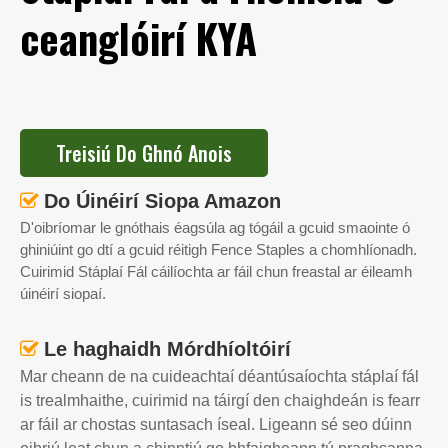
ceanglóirí KYA
Treisiú Do Ghnó Anois
Do Úinéirí Siopa Amazon

D'oibríomar le gnóthais éagsúla ag tógáil a gcuid smaointe ó
ghiniúint go dtí a gcuid réitigh Fence Staples a chomhlíonadh.
Cuirimid Stáplaí Fál cáilíochta ar fáil chun freastal ar éileamh
úinéirí siopaí.
Le haghaidh Mórdhíoltóirí

Mar cheann de na cuideachtaí déantúsaíochta stáplaí fál
is trealmhaithe, cuirimid na táirgí den chaighdeán is fearr
ar fáil ar chostas suntasach íseal. Ligeann sé seo dúinn