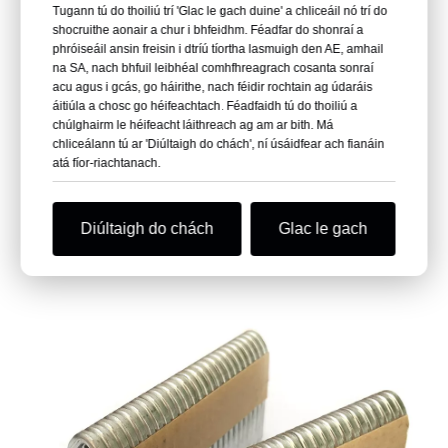
Tugann tú do thoiliú trí 'Glac le gach duine' a chliceáil nó trí do
shocruithe aonair a chur i bhfeidhm. Féadfar do shonraí a
phróiseáil ansin freisin i dtríú tíortha lasmuigh den AE, amhail
na SA, nach bhfuil leibhéal comhfhreagrach cosanta sonraí
acu agus i gcás, go háirithe, nach féidir rochtain ag údaráis
áitiúla a chosc go héifeachtach. Féadfaidh tú do thoiliú a
chúlghairm le héifeacht láithreach ag am ar bith. Má
chliceálann tú ar 'Diúltaigh do chách', ní úsáidfear ach fianáin
atá fíor-riachtanach.
Diúltaigh do chách
Glac le gach