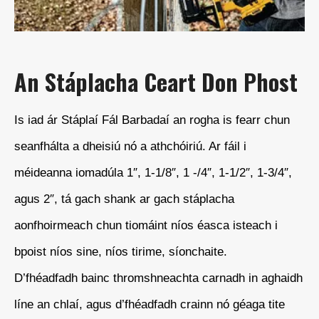
An Stáplacha Ceart Don Phost
Is iad ár Stáplaí Fál Barbadaí an rogha is fearr chun
seanfhálta a dheisiú nó a athchóiriú. Ar fáil i
méideanna iomadúla 1″, 1-1/8″, 1 -/4″, 1-1/2″, 1-3/4″,
agus 2″, tá gach shank ar gach stáplacha
aonfhoirmeach chun tiomáint níos éasca isteach i
bpoist níos sine, níos tirime, síonchaite.
D’fhéadfadh bainc thromshneachta carnadh in aghaidh
líne an chlaí, agus d’fhéadfadh crainn nó géaga tite