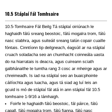
10.5 Stáplaí Fál Tomhsaire
10.5-Tomhsaire Fál Beilg Tá stáplaí oiriúnach le
haghaidh fálú sreang beostoic, fálú mogalra trom, fálú
nasc slabhra, agus suiteáil sreang talún copair cuaille
fóntais. Cinntíonn tip deilgneach, éagsúil ar na stáplaí
cruach soladacha seo an chumhacht coinneála uasta
do na hiarratais is deacra, agus cuireann sciath
galbhánaithe te tumtha rang 3 cosc ​​ar mheirge agus ar
chreimeadh. Is iad na stáplaí seo an buaicphointe
cáilíochta agus luacha, agus tá siad ag luí leis an
gcuid is mó de stáplaí fál atá in ann stáplaí fál 10.5
tomhsaire 1-9/16 a lámhaigh.
Foirfe le haghaidh fálú beostoic, fál páirce, fálú
capall, fálú mogalra trom, fálú fianna, fálú nasc