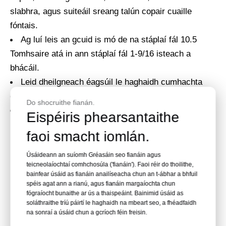
slabhra, agus suiteáil sreang talún copair cuaille
fóntais.
Ag luí leis an gcuid is mó de na stáplaí fál 10.5
Tomhsaire atá in ann stáplaí fál 1-9/16 isteach a
bhácáil.
Leid dheilgneach éagsúil le haghaidh cumhachta
coinneála breise.
Do shocruithe fianán.
Cruach ghalbhánuithe le haghaidh marthanacht.
Eispéiris phearsantaithe
faoi smacht iomlán.
FÉACH TÁIRGE
Úsáideann an suíomh Gréasáin seo fianáin agus
teicneolaíochtaí comhchosúla ('fianáin'). Faoi réir do thoilithe,
bainfear úsáid as fianáin anailíseacha chun an t-ábhar a bhfuil
spéis agat ann a rianú, agus fianáin margaíochta chun
fógraíocht bunaithe ar ús a thaispeáint. Bainimid úsáid as
soláthraithe tríú páirtí le haghaidh na mbeart seo, a fhéadfaidh
na sonraí a úsáid chun a gcríoch féin freisin.