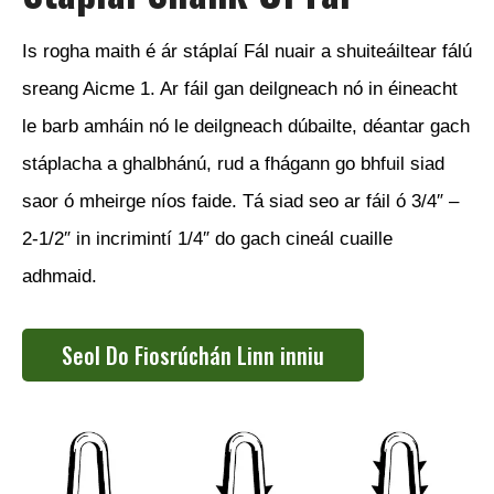
Is rogha maith é ár stáplaí Fál nuair a shuiteáiltear fálú
sreang Aicme 1. Ar fáil gan deilgneach nó in éineacht
le barb amháin nó le deilgneach dúbailte, déantar gach
stáplacha a ghalbhánú, rud a fhágann go bhfuil siad
saor ó mheirge níos faide. Tá siad seo ar fáil ó 3/4″ –
2-1/2″ in incrimintí 1/4″ do gach cineál cuaille
adhmaid.
Seol Do Fiosrúchán Linn inniu