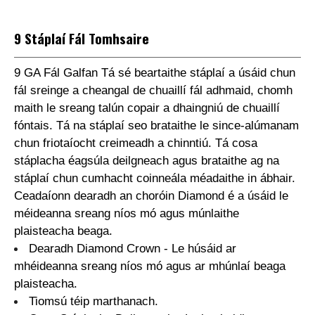
9 Stáplaí Fál Tomhsaire
9 GA Fál Galfan Tá sé beartaithe stáplaí a úsáid chun
fál sreinge a cheangal de chuaillí fál adhmaid, chomh
maith le sreang talún copair a dhaingniú de chuaillí
fóntais. Tá na stáplaí seo brataithe le since-alúmanam
chun friotaíocht creimeadh a chinntiú. Tá cosa
stáplacha éagsúla deilgneach agus brataithe ag na
stáplaí chun cumhacht coinneála méadaithe in ábhair.
Ceadaíonn dearadh an choróin Diamond é a úsáid le
méideanna sreang níos mó agus múnlaithe
plaisteacha beaga.
Dearadh Diamond Crown - Le húsáid ar
mhéideanna sreang níos mó agus ar mhúnlaí beaga
plaisteacha.
Tiomsú téip marthanach.