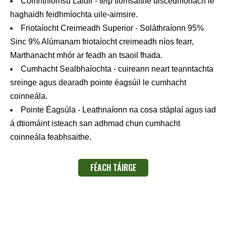
Comhthiomsú Láidir - téip tiomsaithe uiscedhíonach le
haghaidh feidhmíochta uile-aimsire.
Friotaíocht Creimeadh Superior - Soláthraíonn 95%
Sinc 9% Alúmanam friotaíocht creimeadh níos fearr,
Marthanacht mhór ar feadh an tsaoil fhada.
Cumhacht Sealbhaíochta - cuireann neart teanntachta
sreinge agus dearadh pointe éagsúil le cumhacht
coinneála.
Pointe Éagsúla - Leathnaíonn na cosa stáplaí agus iad
á dtiomáint isteach san adhmad chun cumhacht
coinneála feabhsaithe.
FÉACH TÁIRGE