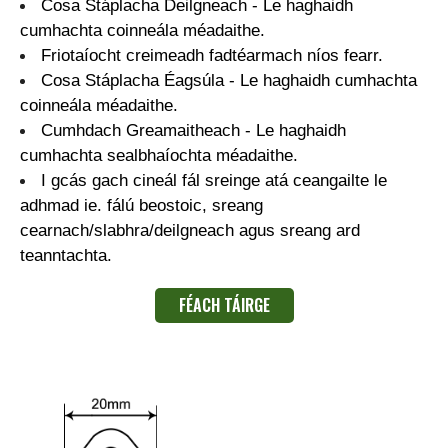
Cosa Stáplacha Deilgneach - Le haghaidh
cumhachta coinneála méadaithe.
Friotaíocht creimeadh fadtéarmach níos fearr.
Cosa Stáplacha Éagsúla - Le haghaidh cumhachta
coinneála méadaithe.
Cumhdach Greamaitheach - Le haghaidh
cumhachta sealbhaíochta méadaithe.
I gcás gach cineál fál sreinge atá ceangailte le
adhmad ie. fálú beostoic, sreang
cearnach/slabhra/deilgneach agus sreang ard
teanntachta.
FÉACH TÁIRGE