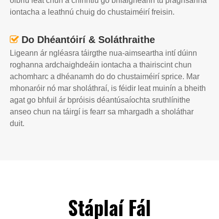
oibriú leat chun a chinntiú go bhfaigheann tú praghsanna
iontacha a leathnú chuig do chustaiméirí freisin.
Do Dhéantóirí & Soláthraithe

Ligeann ár ngléasra táirgthe nua-aimseartha intí dúinn
roghanna ardchaighdeáin iontacha a thairiscint chun
achomharc a dhéanamh do do chustaiméirí sprice. Mar
mhonaróir nó mar sholáthraí, is féidir leat muinín a bheith
agat go bhfuil ár bpróisis déantúsaíochta sruthlínithe
anseo chun na táirgí is fearr sa mhargadh a sholáthar
duit.
Stáplaí Fál