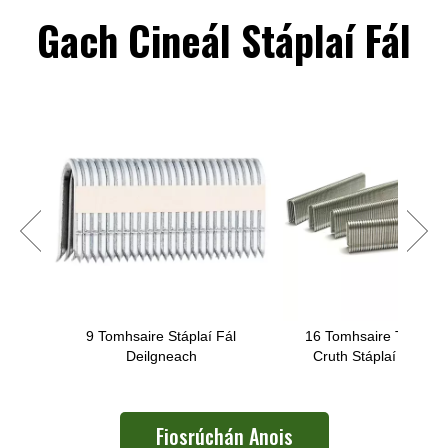
Gach Cineál Stáplaí Fál
5
9 Tomhsaire Stáplaí Fál
16 Tomhsaire TRD Tair
Deilgneach
Cruth Stáplaí le hagh
Gunna Socraithe Sr
Aeroibrithe
Fiosrúchán Anois