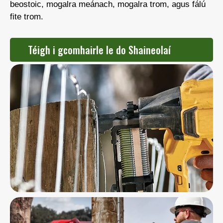
beostoic, mogalra meánach, mogalra trom, agus fálú
fite trom.
Téigh i gcomhairle le do Shaineolaí
Stáplacha Fálaithe