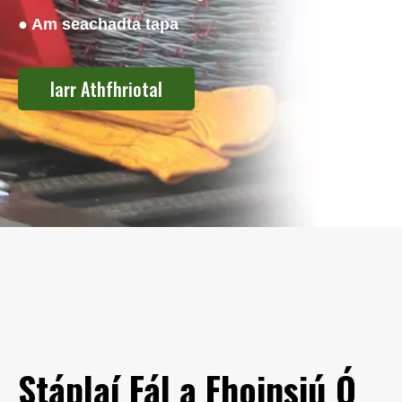
● Am seachadta tapa
Iarr Athfhriotal
Stáplaí Fál a Fhoinsiú Ó