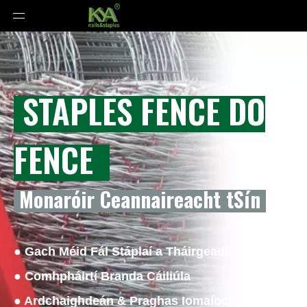
STAPLES FENCE DO
FENCE
Monaróir Ceannaireacht tSín
● Gach Méid Fál Stáplaí a Tháirgeadh
● Comhpháirtí Branda Cáiliúla
● Ardchaighdeán & Praghas Iomaíoch