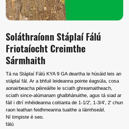
Soláthraíonn Stáplaí Fálú
Friotaíocht Creimthe
Sármhaith
Tá na Stáplaí Fálú KYA 9 GA deartha le húsáid leis an
stáplaí fál. Ar a bhfuil leideanna pointe éagsúla, cosa
aonairbeacha péireáilte le sciath ghreamaitheach,
sciath since-alúmanam ghalbhánuithe, agus tá siad ar
fáil i dtrí mhéideanna coitianta de 1-1/2', 1-3/4', 2' chun
raon leathan feidhmeanna tuaithe a láimhseáil.
Ní timpiste é seo.
fálú