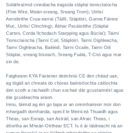
Soláthraímid cineálacha éagsúla stáplaí tionsclaíocha
(Fine Wire, Meán-sreang, Sreang Trom); Uirlisí
Aeroibrithe Crua-earraí (Táillí, Stáplóirí, Gunna Fáinne
Muc, Uirlisí Clinching); Ábhar Pacáistithe (Stáplaí
Carton, Corda Ilchodach Starpping agus Búclaí); Tairní
Tionsclaíocha (Tairní Coil, Stáplóirí, Tairní Oighleacha,
Tairní Oighleacha, Bailéidí, Tairní Ocaile, Tairní Oilí
Stáplaí, sreang bíseach, Sreang Fuála, T-Cnó agus mar
sin de.
Faigheann KYA Fastener deimhniú CE den chéad uair,
ag tógáil an chreata do chóras bainistíochta cáilíochta
den scoth a rachaidh chun sochair dár gcustaiméirí agus
dár gcuideachta araon.
Inniu, táimid ag éirí go tapa ar an onnmhaireoir mór don
mhargadh domhanda, specil le Meiriceá Thuaidh agus
Theas, san Eoraip, san Astráil, san Afraic Theas, i
dtíortha an Mheán-Oirthear ECT. Is é ár láidreacht ná an
cumas freastal ar na héilimh mhéadaithe sa réigiún