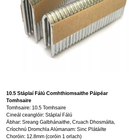
10.5 Stáplaí Fálú Comhthiomsaithe Páipéar
Tomhsaire
Tomhsaire: 10.5 Tomhsaire
Cineál ceanglóir: Stáplaí Fálú
Ábhar: Sreang Galbhánaithe, Cruach Dhosmálta,
Críochnú Dromchla Alúmanam: Sinc Plátáilte
Choróin: 12.8mm (coróin 1 orlach)