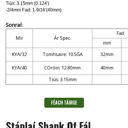
Tiús: 3.15mm (0.124')
-2/4mm Fad: 1-9/16'(40mm)
Sonraí:
Fad
Mír
Ár Spec.
mm
KYA/32
Tomhsaire: 10.5GA
32mm
KYA/40
COróin: 12.80mm
40mm
Tiús: 3.15mm
FÉACH TÁIRGE
Stáplaí Shank Of Fál