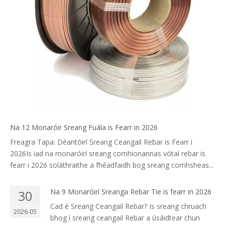
Na 12 Monaróir Sreang Fuála is Fearr in 2026
Freagra Tapa: Déantóirí Sreang Ceangail Rebar is Fearr i
2026Is iad na monaróirí sreang comhionannas vótaí rebar is
fearr i 2026 soláthraithe a fhéadfaidh bog sreang comhsheas...
Na 9 Monaróirí Sreanga Rebar Tie is fearr in 2026
30
Cad é Sreang Ceangail Rebar? Is sreang chruach
2026-05
bhog í sreang ceangail Rebar a úsáidtear chun