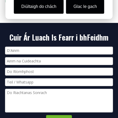
Diúltaigh do chách
Glac le gach
Iomlán 3 leathanach Téigh go Leathanach
Téigh
Cuir Ár Luach Is Fearr i bhFeidhm