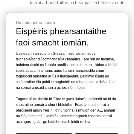
barraí athneartaithe a cheangal le chéile sula ndé...
Na 18 Monaróir Stáplaí Fáinne Muc is Fearr in
30
2026
Do shocruithe fianán.
2026-05
Eispéiris phearsantaithe
Freagra Tapa: Déantóirí Stáplaí Fáinne Hog is
Fearr i 2026Is iad na monaróirí stáplaí fáinne muc
faoi smacht iomlán.
is fearr i 2026 soláthraithe is féidir a sholáthar ar...
Úsáideann an suíomh Gréasáin seo fianáin agus
Barr 20 Monaróir Fáinne Muc in 2026
29
teicneolaíochtaí comhchosúla ('fianáin'). Faoi réir do thoilithe,
bainfear úsáid as fianáin anailíseacha chun an t-ábhar a bhfuil
Freagra Tapa: Monaróirí Fáinne Hog is Fearr i
2026-05
spéis agat ann a rianú, agus fianáin margaíochta chun
2026Má tá tú ag teacht ar fháinní muc le haghaidh
fógraíocht bunaithe ar ús a thaispeáint. Bainimid úsáid as
upholstery, suíocháin feithicleach, fálú, cages sre...
soláthraithe tríú páirtí le haghaidh na mbeart seo, a fhéadfaidh
na sonraí a úsáid chun a gcríoch féin freisin.
Na 15 Monaróir Ingne is Fearr i 2026
27
Tugann tú do thoiliú trí 'Glac le gach duine' a chliceáil nó trí do
Is ceanglóirí cruinne iad tairní bailchríoch a
2026-05
shocruithe aonair a chur i bhfeidhm. Féadfar do shonraí a
úsáidtear nuair is gá cumhacht láidir coinneála a
phróiseáil ansin freisin i dtríú tíortha lasmuigh den AE, amhail
chomhcheangal le cuma deiridh glan. Úsáidtear i...
na SA, nach bhfuil leibhéal comhfhreagrach cosanta sonraí
acu agus i gcás, go háirithe, nach féidir rochta
1
2
3
»