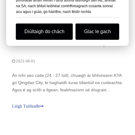
phróiseáil ansin freisin i dtríú tíortha lasmuigh den AE, amhail
na SA, nach bhfuil leibhéal comhfhreagrach cosanta sonraí
acu agus i gcás, go háirithe, nach féidir rochta
Diúltaigh do chách
Glac le gach
TURAS BHLIANTÚIL FHOIREANN KYA - QINGDAO
2021-08-01
An mhí seo caite (24 - 27 Iúil), chuaigh ár bhfoireann KYA
go Qingdao City, le haghaidh turas bliantúil na cuideachta.
Agus é ag scíth a ligean, feabhsaíonn sé díograis
fostaithe na cuideachta agus comhtháthú na foirne freisin.
Léigh Tuilleadh