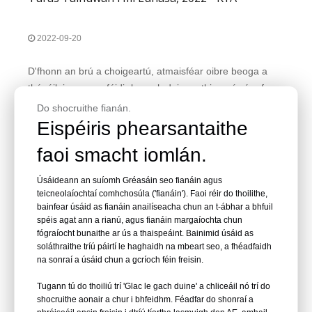
2022-09-20
D'fhonn an brú a choigeartú, atmaisféar oibre beoga a
thógáil, ionas gur féidir le gach duine a thiomnú níos fearr
sa tréimhse oibre atá le teacht. D'eagraigh ár gcuideachta
Do shocruithe fianán.
go speisialta an ghníomhaíocht tógála grúpa i
Eispéiris phearsantaithe
Changzhou.It suite in aice le Shanghai agus Suzhou
Léigh Tuilleadh
faoi smacht iomlán.
cathrach, atá freisin áit mhaireachtála compordach agus
álainn
Úsáideann an suíomh Gréasáin seo fianáin agus
teicneolaíochtaí comhchosúla ('fianáin'). Faoi réir do thoilithe,
bainfear úsáid as fianáin anailíseacha chun an t-ábhar a bhfuil
spéis agat ann a rianú, agus fianáin margaíochta chun
fógraíocht bunaithe ar ús a thaispeáint. Bainimid úsáid as
soláthraithe tríú páirtí le haghaidh na mbeart seo, a fhéadfaidh
na sonraí a úsáid chun a gcríoch féin freisin.
Tugann tú do thoiliú trí 'Glac le gach duine' a chliceáil nó trí do
shocruithe aonair a chur i bhfeidhm. Féadfar do shonraí a