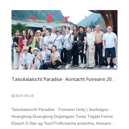
Taiscéalaíocht Paradise · Aontacht Foireann 2025 KYA | Jiuzhaigou-Huanglong-Dujiangyan
2025-09-19
Taiscéalaíocht Paradise · Foireann Unity | Jiuzhaigou-
Huanglong-Duanglong-Dujiangyan Turas Tógála Foirne
Eisiach 5-Star ag Tosú!Tírdhreacha pictiúrtha, foireann