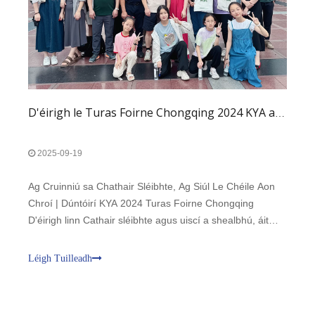
D'éirigh le Turas Foirne Chongqing 2024 KYA a Reáchtáladh
2025-09-19
Ag Cruinniú sa Chathair Sléibhte, Ag Siúl Le Chéile Aon
Chroí | Dúntóirí KYA 2024 Turas Foirne Chongqing
D'éirigh linn Cathair sléibhte agus uiscí a shealbhú, áit
áilleachta. Thug an turas Chongqing seo deis dúinn
cairdeas a dhoimhniú sa chathair dhraíochtúil 8D agus
Léigh Tuilleadh
teas na foirne a mhothú i measc an spicy agus cumhra