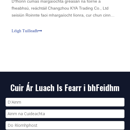
D'fhonn cumas margaíochta gréasán na foirne a
fheabhsú, reáchtáil Changzhou KYA Trading Co., Ltd
seisiún Roinnte faoi mhargaíocht líonra, cur chun cinn
líonra ar Feabhra, 5ú, 2017. Áiríodh leis an seimineár
margaíocht idirlín, feidhm inneall cuardaigh, bainistíocht
Léigh Tuilleadh
agus rialú foirne díolacháin etc. Cuirimid béim ar:
chomhrac, pri
Cuir Ár Luach Is Fearr i bhFeidhm