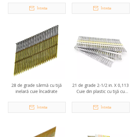
Întreba
Întreba
28 de grade sârmă cu tijă
21 de grade 2-1/2 in. X 0,113
inelară cuie încadrate
Cuie din plastic cu tijă cu
șurub HDG
Întreba
Întreba