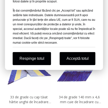
folosi datele și în propriile scopuri.
Îți dai consimțământul făcând clic pe „Accept tot” sau aplicând
setările tale individuale. Datele dumneavoastră pot fi apoi
34 de grade 3 inch unghii de
28 de grade cu cap tăiat
prelucrate și în țări terțe din afara UE, cum ar fi SUA, care nu au
încadrare de hârtie colate
sârmă sudată cuie pentru
un nivel corespunzător de protecție a datelor și unde, în
cadru
special, accesul autorităților locale poate să nu fie împiedicat în
mod eficient. Vă puteți revoca oricând consimțământul cu efect
Întreba
Întreba
imediat. Dacă faceți clic pe „Respingeți toate”, vor fi folosite
numai cookie-urile strict necesare.
Respinge totul
Acceptă totul
33 de grade cu cap tăiat
34 de grade 140 mm x 4,6
hârtie unghii de încadrare
mm cuie de încadrare cu
colate
hârtie