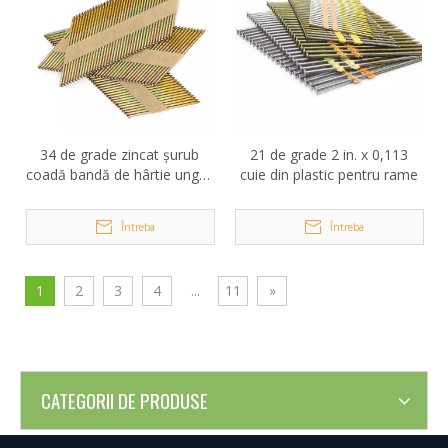
34 de grade zincat șurub
21 de grade 2 in. x 0,113
coadă bandă de hârtie unghii
cuie din plastic pentru rame
de încadrare asamblate
Întreba
Întreba
1
2
3
4
...
11
»
CATEGORII DE PRODUSE