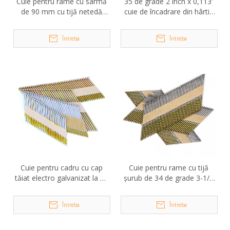
Cuie pentru rame cu sârmă
35 de grade 2 inch x 0,113'
de 90 mm cu tijă netedă
cuie de încadrare din hârtie
strălucitoare la 28 de grade
galvanizată cu tijă inelară
Întreba
Întreba
Cuie pentru cadru cu cap
Cuie pentru rame cu tijă
tăiat electro galvanizat la 34
șurub de 34 de grade 3-1/4
de grade
in X 0,120 in
Întreba
Întreba