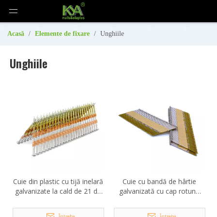
Acasă
/
Elemente de fixare
/
Unghiile
Unghiile
Cuie din plastic cu tijă inelară
Cuie cu bandă de hârtie
galvanizate la cald de 21 de
galvanizată cu cap rotund
grade
offset de 34 de grade de
0,113 inci
Întreba
Întreba