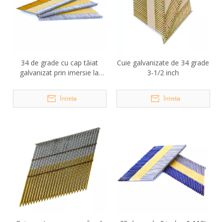
34 de grade cu cap tăiat
Cuie galvanizate de 34 grade
galvanizat prin imersie la
3-1/2 inch
cald cu hârtie de
împachetare
Întreba
Întreba