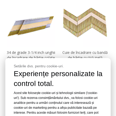
34 de grade 3-1/4 inch unghii
Cuie de încadrare cu bandă
de încadrare de hârtie colate
de hârtie cu tijă inelă
galvanizată electro 30 de
Setările dvs. pentru cookie-uri.
grade
Întreba
Întreba
Experiențe personalizate la
control total.
Acest site folosește cookie-uri și tehnologii similare ('cookie-
uri'). Sub rezerva consimțământului dvs., va folosi cookie-uri
analitice pentru a urmări conținutul care vă interesează și
cookie-uri de marketing pentru a afișa publicitate bazată pe
interese. Pentru aceste măsuri folosim furnizori terți, care pot