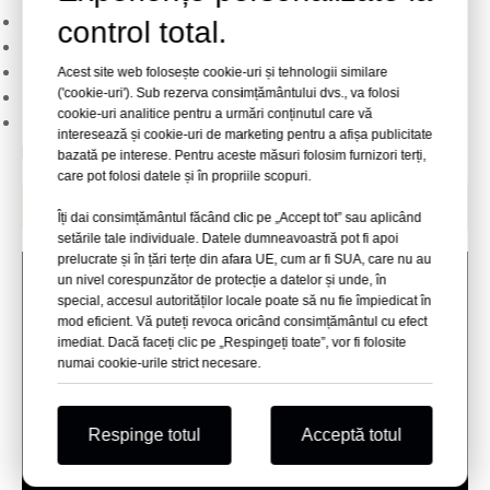
Fire adânci și durabile pentru fixare fiabilă
control total.
Patru dinte puternice pentru o putere de prindere superioară
Materiale ecologice și non-toxice
Acest site web folosește cookie-uri și tehnologii similare
('cookie-uri'). Sub rezerva consimțământului dvs., va folosi
Instalare simplă pentru utilizare în interior și exterior
cookie-uri analitice pentru a urmări conținutul care vă
Potrivit pentru pereți de alpinism din lemn, mobilier și alte
interesează și cookie-uri de marketing pentru a afișa publicitate
proiecte de prelucrare a lemnului
bazată pe interese. Pentru aceste măsuri folosim furnizori terți,
care pot folosi datele și în propriile scopuri.
Video de instalare a piuliței T
Îți dai consimțământul făcând clic pe „Accept tot” sau aplicând
setările tale individuale. Datele dumneavoastră pot fi apoi
prelucrate și în țări terțe din afara UE, cum ar fi SUA, care nu au
un nivel corespunzător de protecție a datelor și unde, în
special, accesul autorităților locale poate să nu fie împiedicat în
mod eficient. Vă puteți revoca oricând consimțământul cu efect
imediat. Dacă faceți clic pe „Respingeți toate”, vor fi folosite
numai cookie-urile strict necesare.
Respinge totul
Acceptă totul