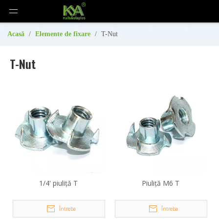
Acasă
/
Elemente de fixare
/
T-Nut
T-Nut
1/4' piuliță T
Piuliță M6 T
Întreba
Întreba