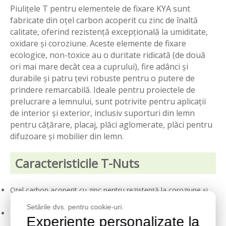
Piulițele T pentru elementele de fixare KYA sunt
fabricate din oțel carbon acoperit cu zinc de înaltă
calitate, oferind rezistență excepțională la umiditate,
oxidare și coroziune. Aceste elemente de fixare
ecologice, non-toxice au o duritate ridicată (de două
ori mai mare decât cea a cuprului), fire adânci și
durabile și patru țevi robuste pentru o putere de
prindere remarcabilă. Ideale pentru proiectele de
prelucrare a lemnului, sunt potrivite pentru aplicații
de interior și exterior, inclusiv suporturi din lemn
pentru cățărare, placaj, plăci aglomerate, plăci pentru
difuzoare și mobilier din lemn.
Caracteristicile T-Nuts
Oțel carbon acoperit cu zinc pentru rezistență la coroziune și
umiditate
Setările dvs. pentru cookie-uri.
Duritate mare, de două ori mai mare decât a cuprului, pentru
Experiențe personalizate la
durabilitate