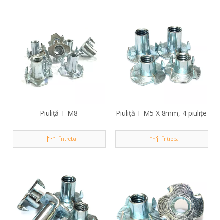
Piuliță T M8
Piuliță T M5 X 8mm, 4 piulițe
Întreba
Întreba