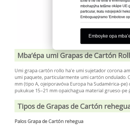
Eme’ẽ ne ñe’ẽme’ẽ eñemboguapý
mbohapýha tetãme okápe UE-gui
particular, ikatu ndojejokói h
Emboguapýramo 'Embotove opait
Emboyke opa mba’
Mba’épa umi Grapas de Cartón Rol
Umi grapa cartón rollo ha'e umi sujetador corona am
umi paquete, particularmente umi cartón ondulado. 
mm (tipo A, ojeiporavóva Europa ha Sudamérica-pe) c
pukukue 15–21 mm opaichagua material grueso-pe g
Tipos de Grapas de Cartón rehegu
Palos Grapa de Cartón rehegua