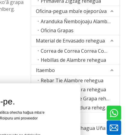
Primavera Zigzag rehegua
ko'ã grapa
hlberg.
Oficina-pegua mba’e ojeporúva
Aranduka Ñembojoaju Alambre
Oficina Grapas
Material de Envasado rehegua
Correa de Correa Correa Compuesta rehegua
Hebillas de Alambre rehegua
Itaembo
Rebar Tie Alambre rehegua
Alambre de Costura rehegua
Banda de Alambre Grapa rehegua
-pe.
Alambre de Soldadura rehegua
alítica ohecha hag̃ua mba’e
Mba'eka
 Roipuru umi proveedor
Máquina Ojejapo hagua Uña