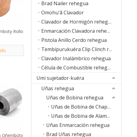
Brad Nailer rehegua
Omohu'ã Clavador
Clavador de Hormigón rehegua
Enmarcación Clavadora rehegua
mboty Rollo
Pistola Anillo Cerdo rehegua
Tembipurukuéra Clip Clinch rehegua
ndu
Clavador Inalámbrico rehegua
Célula de Combustible rehegua
Umi sujetador-kuéra
Uñas rehegua
Uñas de Bobina rehegua
Uñas de Bobina de Chapa de Plástico
Uñas de Bobina de Alambre
Uñas Enmarcación rehegua
Brad Uñas rehegua
ón Oñemboty