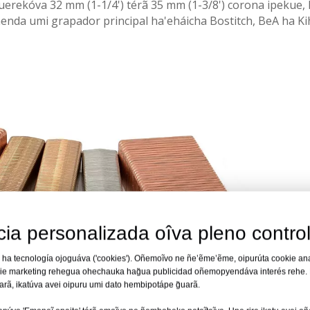
rekóva 32 mm (1-1/4') térã 35 mm (1-3/8') corona ipekue, 
enda umi grapador principal ha'eháicha Bostitch, BeA ha Ki
ia personalizada oîva pleno control
 ha tecnología ojoguáva ('cookies'). Oñemoĩvo ne ñe’ẽme’ẽme, oipurúta cookie an
ie marketing rehegua ohechauka hag̃ua publicidad oñemopyendáva interés rehe.
rã, ikatúva avei oipuru umi dato hembipotápe g̃uarã.