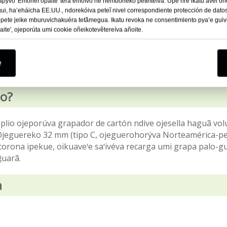
vo 'Emoneĩ opaite' térã emoĩvo ne ñemboheko peteĩteĩva. Upe rire ikatu avei 
, ha’eháicha EE.UU., ndorekóiva peteĩ nivel correspondiente protección de dato
ekopete jeike mburuvichakuéra tetãmegua. Ikatu revoka ne consentimiento pya’e gui
e', ojeporúta umi cookie oñeikotevẽtereíva añoite.
e
lo?
plio ojeporúva grapador de cartón ndive ojesella haguã vo
Ojeguereko 32 mm (tipo C, ojeguerohorýva Norteamérica-pe
orona ipekue, oikuaveꞌe saꞌivéva recarga umi grapa palo-gui
̃uarã.
a