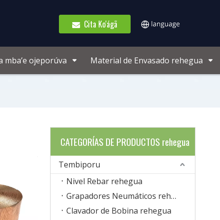
Cita Ko'ágã
a mba’e ojeporúva
Material de Envasado rehegua
CATEGORÍAS DE PRODUCTOS rehegua
Tembiporu
Nivel Rebar rehegua
Grapadores Neumáticos rehegua
Clavador de Bobina rehegua