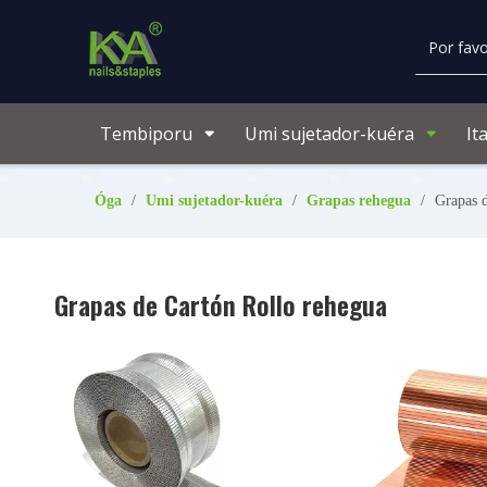
Tembiporu
Umi sujetador-kuéra
It
Óga
/
Umi sujetador-kuéra
/
Grapas rehegua
/
Grapas 
Grapas de Cartón Rollo rehegua