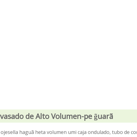
vasado de Alto Volumen-pe g̃uarã
 ojesella haguã heta volumen umi caja ondulado, tubo de co