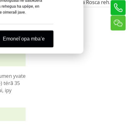
oñemboguata ne datokuéra
Máquina de Rosca Rosca rehegua
s rehegua ha upépe, en
ve oimeraẽ jave.
Emoneĩ opa mba’e
lumen yvate
) térã 35
, ipy