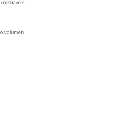
u oikuave’ẽ
do volumen