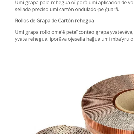
Umi grapa palo rehegua oĩ porã umi aplicación de vo
sellado preciso umi cartón ondulado-pe ĝuarã.
Rollos de Grapa de Cartón rehegua
Umi grapa rollo ome’ẽ peteĩ conteo grapa yvatevév
yvate rehegua, iporãva ojesella haĝua umi mba’yru o