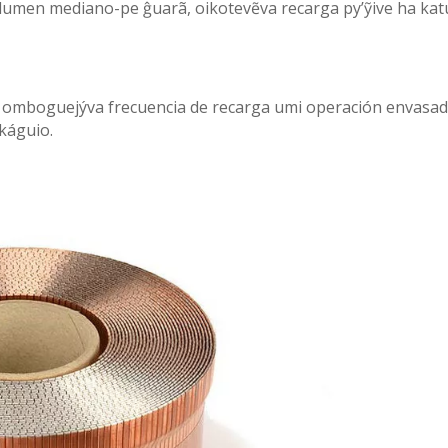
lumen mediano-pe ĝuarã, oikotevẽva recarga py’ỹive ha kat
a, omboguejýva frecuencia de recarga umi operación envasa
káguio.