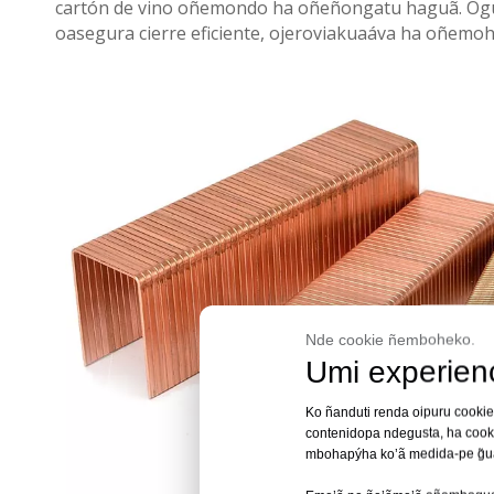
cartón de vino oñemondo ha oñeñongatu haguã. Ogue
oasegura cierre eficiente, ojeroviakuaáva ha oñemoh
Nde cookie ñemboheko.
Umi experienc
Ko ñanduti renda oipuru cookie
contenidopa ndegusta, ha cook
mbohapýha ko’ã medida-pe g̃ua