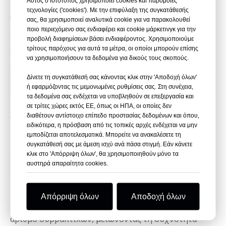
Αυτός ο ιστότοπος χρησιμοποιεί cookies και παρόμοιες
κορώνας 32 mm (τύπου C, δημοφιλής στη Βόρεια
τεχνολογίες ('cookies'). Με την επιφύλαξη της συγκατάθεσής
Αμερική) ή 35 mm (τύπου Α, προτιμάται στην Ευρώπη
σας, θα χρησιμοποιεί αναλυτικά cookie για να παρακολουθεί
και τη Νότια Αμερική), προσφέρουν λιγότερες
ποιο περιεχόμενο σας ενδιαφέρει και cookie μάρκετινγκ για την
επαναφορτώσεις από τα συνδετικά ραβδιά, με μήκη
προβολή διαφημίσεων βάσει ενδιαφέροντος. Χρησιμοποιούμε
τρίτους παρόχους για αυτά τα μέτρα, οι οποίοι μπορούν επίσης
ποδιών 15–21 mm για διάφορα πάχη υλικού.
να χρησιμοποιήσουν τα δεδομένα για δικούς τους σκοπούς.
Τύποι συρραπτικών
Δίνετε τη συγκατάθεσή σας κάνοντας κλικ στην 'Αποδοχή όλων'
χαρτοκιβωτίων
ή εφαρμόζοντας τις μεμονωμένες ρυθμίσεις σας. Στη συνέχεια,
τα δεδομένα σας ενδέχεται να υποβληθούν σε επεξεργασία και
σε τρίτες χώρες εκτός ΕΕ, όπως οι ΗΠΑ, οι οποίες δεν
Χαρτοκιβώτια συρραπτικά ραβδιά
διαθέτουν αντίστοιχο επίπεδο προστασίας δεδομένων και όπου,
ειδικότερα, η πρόσβαση από τις τοπικές αρχές ενδέχεται να μην
Τα συνδετικά ραβδιά είναι κατάλληλα για εφαρμογές
εμποδίζεται αποτελεσματικά. Μπορείτε να ανακαλέσετε τη
συγκατάθεσή σας με άμεση ισχύ ανά πάσα στιγμή. Εάν κάνετε
μεσαίου όγκου, απαιτώντας συχνότερη
κλικ στο 'Απόρριψη όλων', θα χρησιμοποιηθούν μόνο τα
επαναφόρτωση, αλλά προσφέρουν ακριβή σφράγιση
αυστηρά απαραίτητα cookies.
για κυματοειδές χαρτοκιβώτια.
Ρολά συρραπτικών χαρτοκιβωτίων
Απόρριψη όλων
Αποδοχή όλων
Τα συρραπτικά σε ρολό παρέχουν υψηλότερο
αριθμό συρραπτικών, μειώνοντας τη συχνότητα