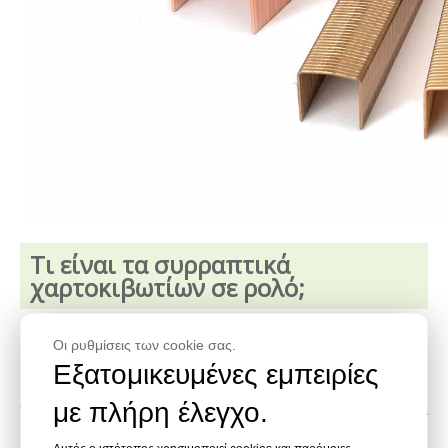
Τι είναι τα συρραπτικά
χαρτοκιβωτίων σε ρολό;
Τα συνδετικά χαρτοκιβώτια σε ρολό είναι
Οι ρυθμίσεις των cookie σας.
συνδετήρες φαρδιάς κορώνας που
Εξατομικευμένες εμπειρίες
χρησιμοποιούνται με συρραπτικά χαρτοκιβωτίων
με πλήρη έλεγχο.
για σφράγιση μεγάλου όγκου συσκευασιών, ιδιαίτερα
κυματοειδών χαρτοκιβωτίων. Διαθέσιμα σε πλάτη