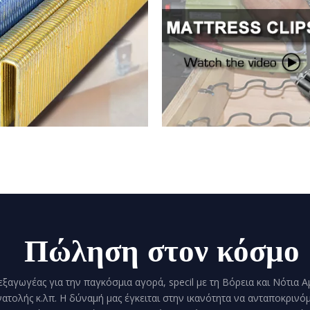
Πώληση στον κόσμο
ξαγωγέας για την παγκόσμια αγορά, specil με τη Βόρεια και Νότια Α
νατολής κ.λπ. Η δύναμή μας έγκειται στην ικανότητα να ανταποκρινόμ