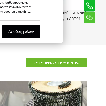
ιχο επίπεδο προστασίας
ορείτε να ανακαλέσετε τη
ο τα αυστηρά απαραίτητα
e Reo
Σύρμα δεσίματος οπλισμού 16GA από
ανοπτημένο χάλυβα για GRT01
Αποδοχή όλων
ΔΕΙΤΕ ΠΕΡΙΣΣΟΤΕΡΑ ΒΙΝΤΕΟ