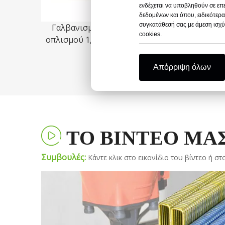
ενδέχεται να υποβληθούν σε επε
δεδομένων και όπου, ειδικότερα
συγκατάθεσή σας με άμεση ισχύ
Γαλβανισμένο σύρμα δεσίματος
Reba
cookies.
οπλισμού 1,3 mm για TJEP Compact
Tier 40
Απόρριψη όλων
ΤΟ ΒΙΝΤΕΟ ΜΑ
Συμβουλές:
Κάντε κλικ στο εικονίδιο του βίντεο ή στ