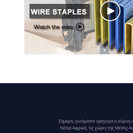
Σήμερα, γινόμαστε γρήγορα ο κύριος ε
Νότια Αφρική, τις χώρες της Μέσης Α