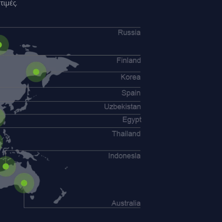
ιμές.