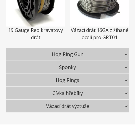
19 Gauge Reo kravatový
Vázací drát 16GA z žíhané
drát
oceli pro GRT01
Hog Ring Gun
Sponky
Hog Rings
Cívka hřebíky
Vázací drát výztuže