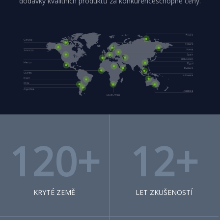
dodávky kvalitních produktů za konkurenceschopné ceny.
120+
12+
KRYTÉ ZEMĚ
LET ZKUŠENOSTÍ