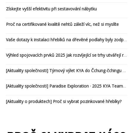
Získejte vyšší efektivitu při sestavování nábytku
Proč na certifikované kvalitě nehtů záleží víc, než si myslíte
Vaše dotazy k instalaci hřebíků na dřevěné podlahy byly zodpovězeny
Výhled spojovacích prvků 2025 Jak rozvíjející se trhy utvářejí růst
[Aktuality společnosti]
Týmový výlet KYA do Čchung-čchingu v roce 2024 se úspěšně uskutečnil
[Aktuality společnosti]
Paradise Exploration · 2025 KYA Team Unity | Jiuzhaigou-Huanglong-Dujiangyan
[Aktuality o produktech]
Proč si vybrat pozinkované hřebíky?