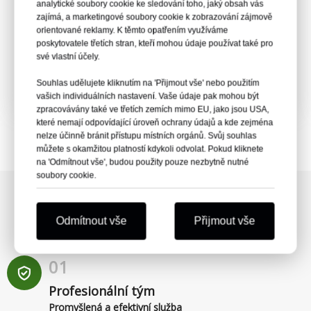
analytické soubory cookie ke sledování toho, jaký obsah vás
zajímá, a marketingové soubory cookie k zobrazování zájmově
Šestnáct let se profesionálně věnuji
orientované reklamy. K těmto opatřením využíváme
spojovacímu a železářskému průmyslu,
poskytovatele třetích stran, kteří mohou údaje používat také pro
své vlastní účely.
poskytuji profesionální služby
Zaměřuji se na organizační a plánovací
Souhlas udělujete kliknutím na 'Přijmout vše' nebo použitím
roční prodejní úkoly, plánování a
vašich individuálních nastavení. Vaše údaje pak mohou být
implementaci marketingových programů,
zpracovávány také ve třetích zemích mimo EU, jako jsou USA,
které nemají odpovídající úroveň ochrany údajů a kde zejména
dosahování ročního prodejního cíle
nelze účinně bránit přístupu místních orgánů. Svůj souhlas
společnosti.
můžete s okamžitou platností kdykoli odvolat. Pokud kliknete
Podnikám ústně a vedu tým soudržně.
na 'Odmítnout vše', budou použity pouze nezbytně nutné
soubory cookie.
NAŠE SLUŽBA
Odmítnout vše
Přijmout vše
01
Profesionální tým
Promyšlená a efektivní služba