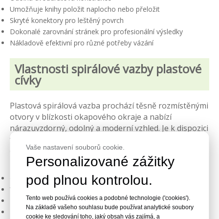
Umožňuje knihy položit naplocho nebo přeložit
Skryté konektory pro leštěný povrch
Dokonalé zarovnání stránek pro profesionální výsledky
Nákladově efektivní pro různé potřeby vázání
Vlastnosti spirálové vazby plastové
cívky
Plastová spirálová vazba prochází těsně rozmístěnými
otvory v blízkosti okapového okraje a nabízí
nárazuvzdorný, odolný a moderní vzhled. Je k dispozici
ve více barvách, velikostech a roztečích a je
Vaše nastavení souborů cookie.
ekonomickou volbou pro velkoobjemové vázací
Personalizované zážitky
projekty.
pod plnou kontrolou.
Odolné a odolné provedení
Více možností barev, velikosti a rozteče
Tento web používá cookies a podobné technologie ('cookies').
Moderní, čistá estetika
Na základě vašeho souhlasu bude používat analytické soubory
Ekonomické pro velkoplošnou vazbu
cookie ke sledování toho, jaký obsah vás zajímá, a