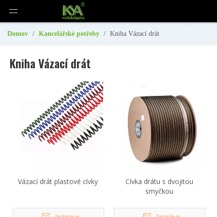
Domov
/
Kancelářské potřeby
/
Kniha Vázací drát
Kniha Vázací drát
Vázací drát plastové cívky
Cívka drátu s dvojitou
smyčkou
Zeptejte se
Zeptejte se