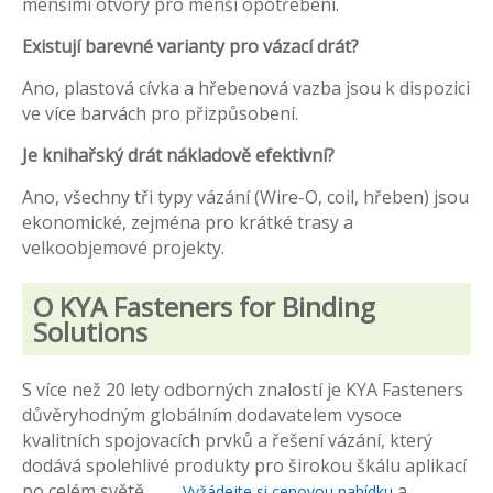
menšími otvory pro menší opotřebení.
Existují barevné varianty pro vázací drát?
Ano, plastová cívka a hřebenová vazba jsou k dispozici
ve více barvách pro přizpůsobení.
Je knihařský drát nákladově efektivní?
Ano, všechny tři typy vázání (Wire-O, coil, hřeben) jsou
ekonomické, zejména pro krátké trasy a
velkoobjemové projekty.
O KYA Fasteners for Binding
Solutions
S více než 20 lety odborných znalostí je KYA Fasteners
důvěryhodným globálním dodavatelem vysoce
kvalitních spojovacích prvků a řešení vázání, který
dodává spolehlivé produkty pro širokou škálu aplikací
po celém světě.
a
Vyžádejte si cenovou nabídku