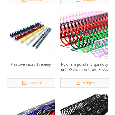
Plastové vázací hřebeny
Nylonem potažený spirálový
drát-O vázací drát pro knižní
vazbu
Zeptejte se
Zeptejte se