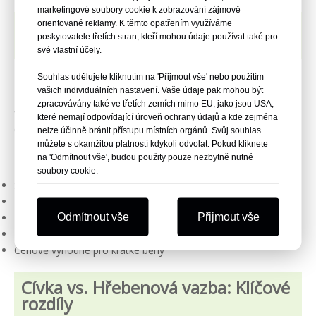
marketingové soubory cookie k zobrazování zájmově
Vlastnosti plastového
orientované reklamy. K těmto opatřením využíváme
poskytovatele třetích stran, kteří mohou údaje používat také pro
hřebenového vázání
své vlastní účely.
Souhlas udělujete kliknutím na 'Přijmout vše' nebo použitím
Plastová hřebenová vazba používá vlákno s
vašich individuálních nastavení. Vaše údaje pak mohou být
pravidelně rozmístěnými zuby, které lze otevřít pro
zpracovávány také ve třetích zemích mimo EU, jako jsou USA,
vkládání nebo vyjímání stránek, takže je ideální pro
které nemají odpovídající úroveň ochrany údajů a kde zejména
dokumenty, které vyžadují aktualizace. Podporuje tisk
nelze účinně bránit přístupu místních orgánů. Svůj souhlas
na hřbetu, dodává se ve více barvách a zajišťuje
můžete s okamžitou platností kdykoli odvolat. Pokud kliknete
na 'Odmítnout vše', budou použity pouze nezbytně nutné
zarovnání stránek.
soubory cookie.
Snadné otevírání pro přidávání nebo odebírání stránek
Podporuje otisk páteře pro přizpůsobení
Odmítnout vše
Přijmout vše
Dostupné ve více barvách
Zajišťuje dokonalé zarovnání stránek
Cenově výhodné pro krátké běhy
Cívka vs. Hřebenová vazba: Klíčové
rozdíly