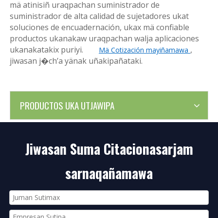
mä atinisiñ uraqpachan suministrador de
suministrador de alta calidad de sujetadores ukat
soluciones de encuadernación, ukax mä confiable
productos ukanakaw uraqpachan walja aplicaciones
ukanakatakix puriyi.
,
Mä Cotización mayiñamawa
jiwasan j�ch’a yänak uñakipañataki.
PRODUCTOS UKA UTJAWIPA
Jiwasan Suma Citacionasarjam
sarnaqañamawa