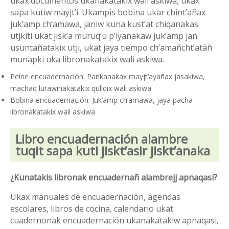
ukax documentos ukanakatakix wali askiwa, ukax
sapa kutiw mayjt’i. Ukampis bobina ukar chintʼañax
jukʼamp chʼamawa, janiw kuna kustʼat chiqanakas
utjkiti ukat jiskʼa muruqʼu pʼiyanakaw jukʼamp jan
usuntañatakix utji, ukat jaya tiempo chʼamañchtʼatäñ
munapki uka libronakatakix wali askiwa.
Peine encuadernación: Pankanakax mayjt’ayañax jasakiwa,
machaq lurawinakatakix qullqix wali askiwa
Bobina encuadernación: Juk’amp ch’amawa, jaya pacha
libronakatakix wali askiwa
Libro encuadernación alambre
tuqit sapa kuti jisktʼasir jisktʼanaka
¿Kunatakis libronak encuadernañ alambrejj apnaqasi?
Ukax manuales de encuadernación, agendas
escolares, libros de cocina, calendario ukat
cuadernonak encuadernación ukanakatakiw apnaqasi,