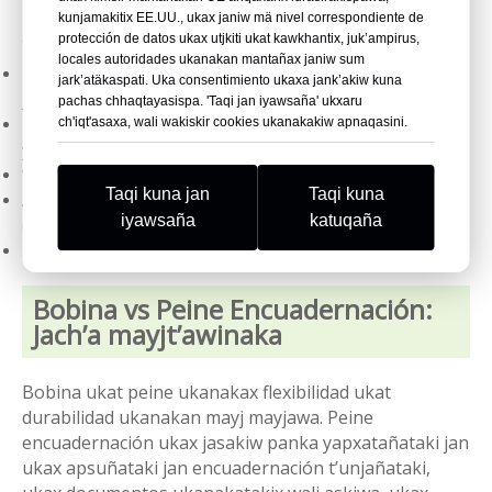
ukar yanapt’i, walja coloranakaniwa, ukatx páginas
kunjamakitix EE.UU., ukax janiw mä nivel correspondiente de
alineación ukarux asegura.
protección de datos ukax utjkiti ukat kawkhantix, juk’ampirus,
locales autoridades ukanakan mantañax janiw sum
Pankanak yapxatañataki jan ukax apsuñatakix jist’arañax
jark’atäkaspati. Uka consentimiento ukaxa jank’akiw kuna
jasakiwa
pachas chhaqtayasispa. 'Taqi jan iyawsaña' ukxaru
ch'iqt'asaxa, wali wakiskir cookies ukanakakiw apnaqasini.
Imprenta columna vertebral ukax personalización ukatakiw
yanapt’i
Walja saminakaniwa
Taqi kuna jan
Taqi kuna
Asegura perfecta alineación de páginas ukaxa mä suma
iyawsaña
katuqaña
uñakipaña
Mä juk’a pachatakix qullqix wali askiwa
Bobina vs Peine Encuadernación:
Jach’a mayjt’awinaka
Bobina ukat peine ukanakax flexibilidad ukat
durabilidad ukanakan mayj mayjawa. Peine
encuadernación ukax jasakiw panka yapxatañataki jan
ukax apsuñataki jan encuadernación t’unjañataki,