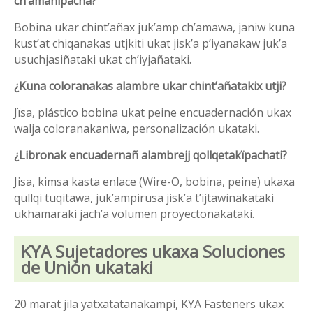
chʼamanïpacha?
Bobina ukar chint’añax juk’amp ch’amawa, janiw kuna
kust’at chiqanakas utjkiti ukat jisk’a p’iyanakaw juk’a
usuchjasiñataki ukat ch’iyjañataki.
¿Kuna coloranakas alambre ukar chint’añatakix utji?
Jïsa, plástico bobina ukat peine encuadernación ukax
walja coloranakaniwa, personalización ukataki.
¿Libronak encuadernañ alambrejj qollqetakïpachati?
Jisa, kimsa kasta enlace (Wire-O, bobina, peine) ukaxa
qullqi tuqitawa, juk’ampirusa jisk’a t’ijtawinakataki
ukhamaraki jach’a volumen proyectonakataki.
KYA Sujetadores ukaxa Soluciones
de Unión ukataki
20 marat jila yatxatatanakampi, KYA Fasteners ukax