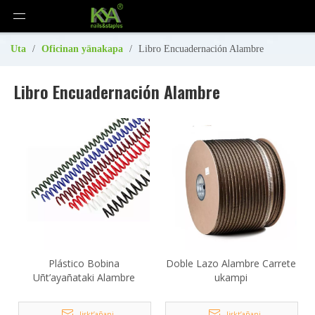
Uta
/
Oficinan yänakapa
/
Libro Encuadernación Alambre
Libro Encuadernación Alambre
Plástico Bobina
Doble Lazo Alambre Carrete
Uñt’ayañataki Alambre
ukampi
Jiskt’añani
Jiskt’añani