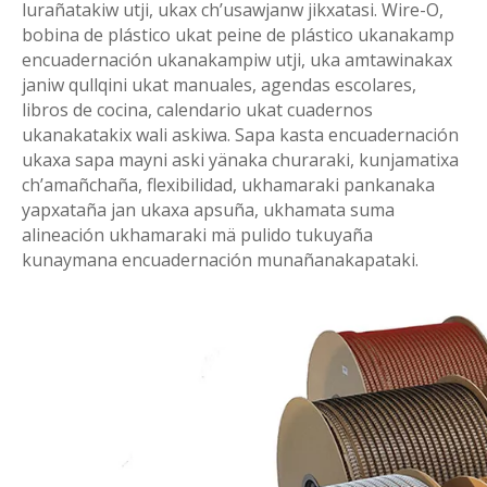
lurañatakiw utji, ukax ch’usawjanw jikxatasi. Wire-O,
bobina de plástico ukat peine de plástico ukanakamp
encuadernación ukanakampiw utji, uka amtawinakax
janiw qullqini ukat manuales, agendas escolares,
libros de cocina, calendario ukat cuadernos
ukanakatakix wali askiwa. Sapa kasta encuadernación
ukaxa sapa mayni aski yänaka churaraki, kunjamatixa
ch’amañchaña, flexibilidad, ukhamaraki pankanaka
yapxataña jan ukaxa apsuña, ukhamata suma
alineación ukhamaraki mä pulido tukuyaña
kunaymana encuadernación munañanakapataki.