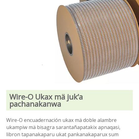
Wire-O Ukax mä juk’a
pachanakanwa
Wire-O encuadernación ukax mä doble alambre
ukampiw mä bisagra sarantañapatakix apnaqasi,
libron tapanakaparu ukat pankanakaparux sum