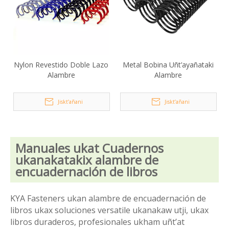
Nylon Revestido Doble Lazo
Metal Bobina Uñt’ayañataki
Alambre
Alambre
Jiskt’añani
Jiskt’añani
Manuales ukat Cuadernos
ukanakatakix alambre de
encuadernación de libros
KYA Fasteners ukan alambre de encuadernación de
libros ukax soluciones versatile ukanakaw utji, ukax
libros duraderos, profesionales ukham uñt’at