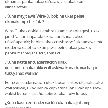
ukhamat pankanakax ch’usawjaru ukat sum
alineañataki.
¿Kuna mayjt’awis Wire-O, bobina ukat peine
ukanakamp chikt’ata?
Wire-O ukax doble alambre ukampiw apnaqasi, ukax
jan ch’amanïñapataki ukhamarak mä pulido
uñtañapataki; bobina ukax crushproof ukhamawa mä
moderna estética ukampiwa; peine ukax jasakiw
panka machaqar tukuyañataki.
¿Kuna kasta encuadernación ukax
documentonakatakix wali askiwa kunatix machaqar
tukuyañax wakisi?
Peine encuadernación ukax documentos ukanakatakix
wali askiwa, ukax panka yapxataña jan ukax apsuñaw
wakisi kunatix diseño abierto ukampiw lurasi.
¿Kuna kasta encuadernación ukanakas jukʼamp