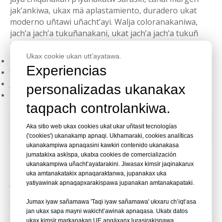
jak’ankiwa, ukax mä aplastamiento, duradero ukat
moderno uñtawi uñacht’ayi. Walja coloranakaniwa,
jach’a jach’a tukuñanakani, ukat jach’a jach’a tukuñ
proyectos ukanakatakix qullqit aski ajlliwiwa.
Ukax cookie ukan utt’ayatawa.
Diseño a prueba de tritural ukat jan ch’amanïki
Experiencias
Walja coloranaka, tama, ukat pitch ukanakaw utji
Jichha pacha, q’uma estética
personalizadas ukanakax
Económico ukaxa jach’a escala uñakipañataki
taqpach controlankiwa.
Plástico Peine Encuadernación
Aka sitio web ukax cookies ukat ukar uñtasit tecnologías
ukax mä juk’a pachanakanwa
('cookies') ukanakamp apnaqi. Ukhamaraki, cookies analíticas
ukanakampiwa apnaqasini kawkiri contenido ukanakasa
jumatakixa askïspa, ukatxa cookies de comercialización
Plástico peine encuadernación ukax mä filamento
ukanakampiwa uñacht’ayatarakini. Jiwasax kimsïr jaqinakarux
ukampiw apnaqasi, ukax sapa kutiw kisunakax
uka amtanakatakix apnaqaraktanwa, jupanakax uka
jaljtayata, ukax jist’arasispawa pankanakar
yatiyawinak apnaqapxarakispawa jupanakan amtanakapataki.
mantañataki jan ukax apsuñataki, ukat
Jumax iyaw sañamawa 'Taqi iyaw sañamawa' ukxaru ch’iqt’asa
documentonakatakix wali askiwa, kunatix machaqar
jan ukax sapa mayni wakicht’awinak apnaqasa. Ukatx datos
tukuyañaw wakisi. Ukax columna vertebral imprenta
ukax kimsïr markanakan UE anqäxanx lurasirakispawa,