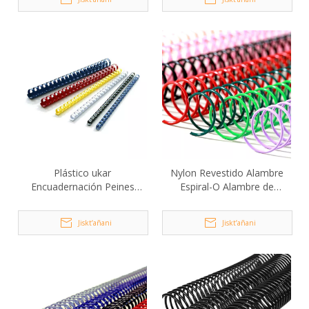
Plástico ukar
Nylon Revestido Alambre
Encuadernación Peines
Espiral-O Alambre de
ukanaka
Encuadernación ukax Libro
Encuadernación ukatakiw
Jiskt’añani
Jiskt’añani