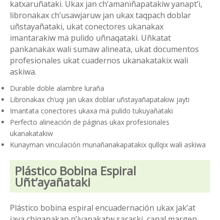
katxaruñataki. Ukax jan ch’amanïñapatakiw yanapt’i,
libronakax ch’usawjaruw jan ukax taqpach doblar
uñstayañataki, ukat conectores ukanakax
imantarakiw mä pulido uñnaqataki. Uñkatat
pankanakax wali sumaw alineata, ukat documentos
profesionales ukat cuadernos ukanakatakix wali
askiwa.
Durable doble alambre luraña
Libronakax ch’uqi jan ukax doblar uñstayañapatakiw jayti
Imantata conectores ukaxa mä pulido tukuyañataki
Perfecto alineación de páginas ukax profesionales
ukanakatakiw
Kunayman vinculación munañanakapatakix qullqix wali askiwa
Plástico Bobina Espiral
Uñt’ayañataki
Plástico bobina espiral encuadernación ukax jak’at
jaya chiqanakan p’iyanakatw saraski, canal margen