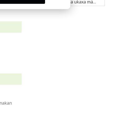
Hilo Rollo Máquina ukaxa mä juk’a pachanakwa lurasi
anakan