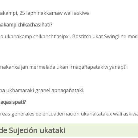
unakampi, 25 laphinakkamaw wali askiwa.
nakamp chikachasiñati?
io ukanakamp chikancht’asipxi, Bostitch ukat Swingline mod
nakanxa jan mermelada ukan irnaqañapatakiw yanapt’i.
cina ukhamaraki granel apnaqañataki.
aqasispati?
tareas generales de encuadernación ukanakatakix wali askiwa
de Sujeción ukataki