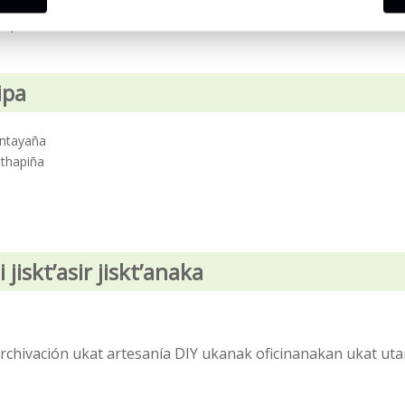
kapata
ipa
antayaña
pthapiña
isktʼasir jisktʼanaka
chivación ukat artesanía DIY ukanak oficinanakan ukat ut