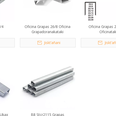
/4
Oficina Grapas 26/8 Oficina
Oficina Grapas 2
Grapadoranakataki
Oficinatak
Jiskt’añani
Jiskt’a
 Ukax
B8 Stcr2115 Grapas