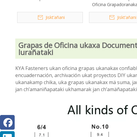
Oficina Grapadoranak
Jiskt’añani
Jiskt’añani
Grapas de Oficina ukaxa Documen
lurañataki
KYA Fasteners ukan oficina grapas ukanakax confia
encuadernación, archivación ukat proyectos DIY ukan
ukanakamp chika, uka grapas ukanakax mä suma, j
jan ch’amanïñapataki ukhamarak jan ch’amäñapataki,