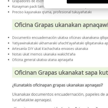
Grapadores de escritorio estándar ukanakampi chikachasiña
Kunayman pack tamañanakaniwa oficina ukan jan walt’awina
Preciso kayunakax q’uma, profesional tukuyañataki
Oficina Grapas ukanakan apnaqaw
Documento encuadernación ukatxa oficinas ukanakana qillq
Yatiyawinakataki ukhamaraki uñacht’ayañataki qillqatanaka a
Artesanía DIY ukat k’achachata envases ukanaka
Notas ukat memos ukanaka wakicht’aña
Oficina general ukatxa utana apnaqaña
Oficinan Grapas ukanakat sapa kuti j
¿Kunatakis oficinapan grapas ukanakax apnaqasi?
Ukanakax documentos encuadernación, papeles de ar
lurañatakiw apnaqasi.