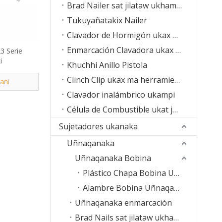
Brad Nailer sat jilataw ukham luräna
Tukuyañatakix Nailer
Clavador de Hormigón ukax mä juk’a pachanakanwa
Enmarcación Clavadora ukax mä jach’a uñacht’äwiwa
3 Serie
i
Khuchhi Anillo Pistola
Clinch Clip ukax mä herramienta ukhamawa
ñani
Clavador inalámbrico ukampi
Célula de Combustible ukat juk’ampinaka
Sujetadores ukanaka
Uñnaqanaka
Uñnaqanaka Bobina
Plástico Chapa Bobina Uñnaqanaka
Alambre Bobina Uñnaqanaka
Uñnaqanaka enmarcación
Brad Nails sat jilataw ukham luräna