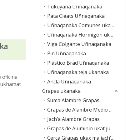
Tukuyaña Uñnaqanaka
Pata Cleats Uñnaqanaka
Uñnaqanaka Comunes ukanaka
Uñnaqanaka Hormigón ukata
Viga Colgante Uñnaqanaka
aka
Pin Uñnaqanaka
Plástico Brad Uñnaqanaka
Uñnaqanaka teja ukanaka
 oficina
Ancla Uñnaqanaka
, ukhamat
Grapas ukanaka
Suma Alambre Grapas
Grapas de Alambre Medio ukaxa
Jach’a Alambre Grapas
Grapas de Aluminio ukat juk’ampinaka
Cerca Grapas ukax mä jach’a uñacht’äwiwa