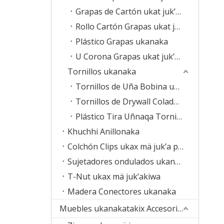
Grapas de Cartón ukat juk’ampinaka
Rollo Cartón Grapas ukat juk’ampinaka
Plástico Grapas ukanaka
U Corona Grapas ukat juk’ampinaka
Tornillos ukanaka
Tornillos de Uña Bobina ukaxa
Tornillos de Drywall Colado ukaxa mä juk’a pachanakwa lurasi
Plástico Tira Uñnaqa Tornillos
Khuchhi Anillonaka
Colchón Clips ukax mä juk’a pachanakanwa
Sujetadores ondulados ukanakampi
T-Nut ukax mä juk’akiwa
Madera Conectores ukanaka
Muebles ukanakatakix Accesorios ukanakaw utji