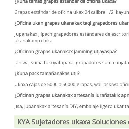
¿Kuna tamas grapas estándar de oficina ukaxa?
Grapas estándar de oficina ukax 24 calibre 1/2' kay
¿Oficina ukan grapas ukanakax taqi grapadores uka
Jupanakax jilpach grapadores estándares de escritor
ukanakamp chika.
¿Oficinan grapas ukanakax jamming utjayaspa?
Janiwa, suma tukuyatapaxa, grapadores suma uñjata
¿Kuna pack tamañanakas utji?
Ukaxa cajas de 5000 a 50000 grapas, wali askiwa ofi
¿Oficinan grapas ukanakax artesanía lurañatakix apn
Jïsa, jupanakax artesanía DIY, embalaje ligero ukat 
KYA Sujetadores ukaxa Soluciones 