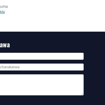
 suma
Mä
mawa