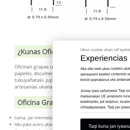
¿Kunas Oficinan Grapas satäkis uka
Ukax cookie ukan utt’ayat
Experiencias
Oficinan grapas ukanakax jisk’a, U ukham sujetado
Aka sitio web ukax cookies uka
papeles, documentos ukat k’acha materiales ukanakar
apnaqasini kawkiri contenido 
tukuyañataki, jupanakaxa jark’aqipxiwa jamming uk
kimsïr jaqinakarux uka amtan
artesanías ukanakataki, ukaxa tamaños estándares uk
Jumax iyaw sañamawa 'Taqi iya
markanakan UE anqäxanx lurasir
Oficina Grapas ukan uñacht’äwina
kawkhantix, juk’ampirus, local
chhaqtayasispa. 'Taqi jan iyaws
Suma, jan mermelada ukan diseño ukax confiable grapamient
Altu pata acero ukaxa wali ch’amampi chint’añataki
Taqi kuna jan iyaw