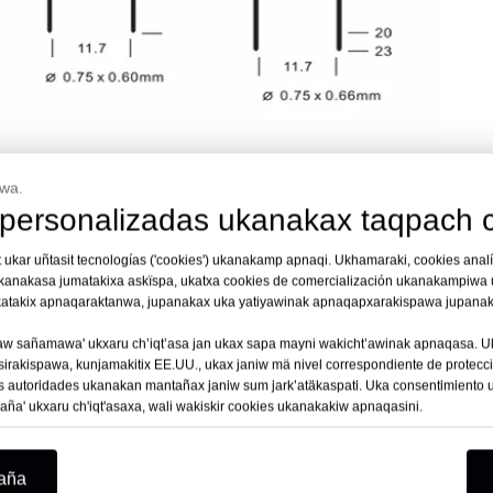
jja?
awa.
 personalizadas ukanakax taqpach c
res ukanakawa, ukax grapadores de escritorio ukanakamp a
t ukar uñtasit tecnologías ('cookies') ukanakamp apnaqi. Ukhamaraki, cookies ana
 chint’añataki. Acero de alta calidad ukata luratawa mä su
ukanakasa jumatakixa askïspa, ukatxa cookies de comercialización ukanakampiwa u
atxa seguro encuadernación ukanakawa archivos, informes 
akatakix apnaqaraktanwa, jupanakax uka yatiyawinak apnaqapxarakispawa jupana
anakanwa utji universal compatibilidad ukataki.
w sañamawa' ukxaru ch’iqt’asa jan ukax sapa mayni wakicht’awinak apnaqasa. Uk
akispawa, kunjamakitix EE.UU., ukax janiw mä nivel correspondiente de protección
kapa
es autoridades ukanakan mantañax janiw sum jark’atäkaspati. Uka consentimiento
aña' ukxaru ch'iqt'asaxa, wali wakiskir cookies ukanakakiw apnaqasini.
o ukataki
saña