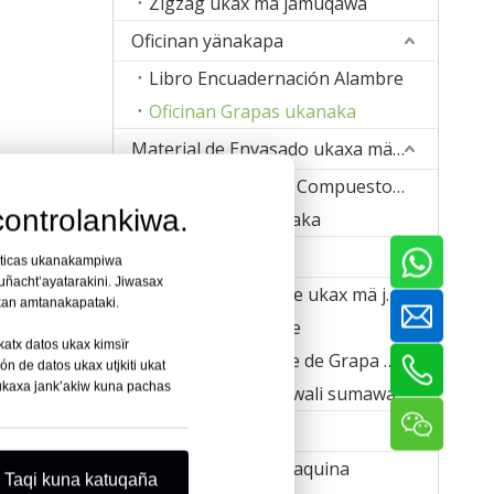
Zigzag ukax mä jamuqawa
Oficinan yänakapa
Libro Encuadernación Alambre
Oficinan Grapas ukanaka
Material de Envasado ukaxa mä juk’a pachanakwa lurasi
Correa de Correa Compuesto Ukaxa mä juk’a pachanakwa lurasi
ontrolankiwa.
Alambre Hebillanaka
pnaqatawa,
Kawli
líticas ukanakampiwa
ma
ñacht’ayatarakini. Jiwasax
Rebar Tie Alambre ukax mä juk’a pachanakanwa
ukatxa
kan amtanakapataki.
Ch’ukuña Alambre
atx datos ukax kimsïr
Banda de Alambre de Grapa ukax mä juk’a pachanakanwa
 de datos ukax utjkiti ukat
 ukaxa jank’akiw kuna pachas
Soldadura ukaxa wali sumawa
Makina
Uñnaqa luraña Maquina
Taqi kuna katuqaña