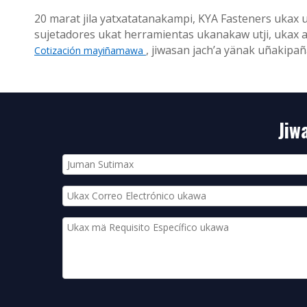
20 marat jila yatxatatanakampi, KYA Fasteners ukax
sujetadores ukat herramientas ukanakaw utji, uka
, jiwasan jach’a yänak uñakipañ
Cotización mayiñamawa
Jiw