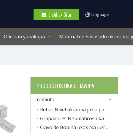
Jichhax Cita
Oficinan yänakapa
Material de Envasado ukaxa mä j
PRODUCTOS UKA UTJAWIPA
Iraminta
Rebar Nivel ukax mä juk’a pachanakanwa
Grapadores Neumáticos ukanaka
Clavo de Bobina ukax mä juk’a pachanakanwa