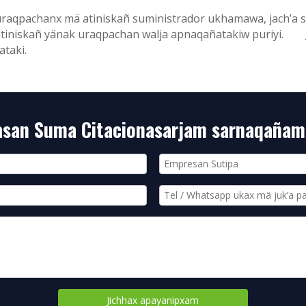
 uraqpachanx mä atiniskañ suministrador ukhamawa, jach’a
x atiniskañ yänak uraqpachan walja apnaqañatakiw puriyi.
ataki.
asan Suma Citacionasarjam sarnaqaña
Jichhax apayanipxam