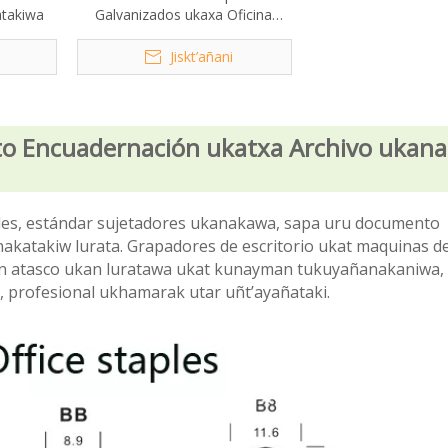
atakiwa
Galvanizados ukaxa Oficina
ukhamaraki Escuela ukataki
Jiskt’añani
to Encuadernación ukatxa Archivo ukan
bles, estándar sujetadores ukanakawa, sapa uru documento
akatakiw lurata. Grapadores de escritorio ukat maquinas de
an atasco ukan luratawa ukat kunayman tukuyañanakaniwa
 profesional ukhamarak utar uñt’ayañataki.