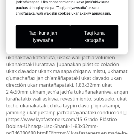
jark’atäkaspati. Uka consentimiento ukaxa jank’akiw kuna
¿Kunas Clavos de Bobina de Chapa
pachas chhaqtayasispa. 'Taqi jan iyawsaña' ukxaru
Plástico ukaxa?
ch'iqt'asaxa, wali wakiskir cookies ukanakakiw apnaqasini.
Clavos de bobina de chapa de plástico ukaxa
Taqi kuna jan
Taqi kuna
sujetadores especializados ukanakawa, ukanakaxa
iyawsaña
katuqaña
tiras de plástico ukanakampiwa apthapita, ukanakaxa
sapa bobina ukanxa 50 ukhamaraki 300 clavos
ukanakawa katxaruta, ukaxa wali jach’a volumen
ukanakataki luratawa. Jupanakan plástico colación
ukax clavador ukanx mä sapa chiqanw mistu, ukhamat
q’umachañax jan ch’amäñapataki ukat clavado ukan
dirección ukar mantañapataki. 1,83x32mm ukat
2.4x50mm ukham jach’a jach’a tukuñanakaniwa, anqan
lurañatakix wali askiwa, revestimiento, subsuelo, ukat
techo ukanakataki, chika taypin clavo p’iqinakampi,
jamming ukat juk’amp jach’aptayañataki conducción.[]
(https://www.kyafasteners.com/15-Grado-Plástico-
Bobina-Uñnaqa-Liso-Shank-1-83x32mm-
pd746380688.html)[](https:// kyafasteners.en.made-in-