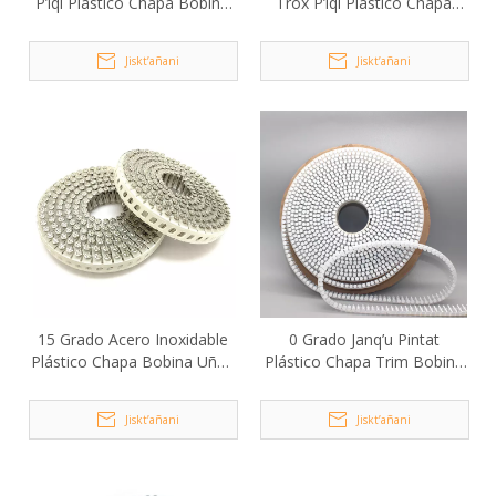
P’iqi Plástico Chapa Bobina
Trox P’iqi Plástico Chapa
Uñnaqa Tornillo 2.8x50mm
Bobina Uñnaqa Tornillo
Jiskt’añani
Jiskt’añani
15 Grado Acero Inoxidable
0 Grado Janq’u Pintat
Plástico Chapa Bobina Uñas
Plástico Chapa Trim Bobina
Anillo Shank 1.83mm x
Uñnaqanaka 1.83x25mm
16mm
1000Pcs
Jiskt’añani
Jiskt’añani