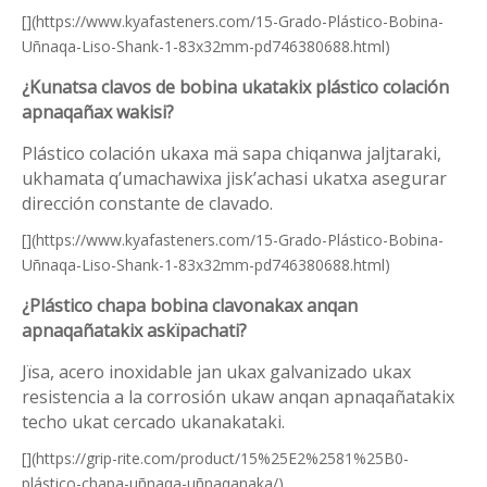
[](https://www.kyafasteners.com/15-Grado-Plástico-Bobina-
Uñnaqa-Liso-Shank-1-83x32mm-pd746380688.html)
¿Kunatsa clavos de bobina ukatakix plástico colación
apnaqañax wakisi?
Plástico colación ukaxa mä sapa chiqanwa jaljtaraki,
ukhamata q’umachawixa jisk’achasi ukatxa asegurar
dirección constante de clavado.
[](https://www.kyafasteners.com/15-Grado-Plástico-Bobina-
Uñnaqa-Liso-Shank-1-83x32mm-pd746380688.html)
¿Plástico chapa bobina clavonakax anqan
apnaqañatakix askïpachati?
Jïsa, acero inoxidable jan ukax galvanizado ukax
resistencia a la corrosión ukaw anqan apnaqañatakix
techo ukat cercado ukanakataki.
[](https://grip-rite.com/product/15%25E2%2581%25B0-
plástico-chapa-uñnaqa-uñnaqanaka/)