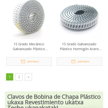
15 Grado Mecánico
15 Grado Galvanizado
Galvanizado Plástico
Plástico Hormigón Acero
Hormigón Acero Uñas
Uñas 2.6x30mm
2.6x38mm
Jiskt’añani
Jiskt’añani
1
2
»
Clavos de Bobina de Chapa Plástico
ukaxa Revestimiento ukatxa
Techo ukanakataki