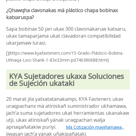
¿Qhawqha clavonakas mä plástico chapa bobinax
katxaruspa?
Sapa bobinax 50 jan ukax 300 clavonakaruw katxaru,
ukax tamaparjama ukat clavadoran compatibilidad
ukarjamaw lurasi.
[](https://www.kyafasteners.com/15-Grado-Plástico-Bobina-
Uñnaqa-Liso-Shank-1-83x32mm-pd746380688.html)
KYA Sujetadores ukaxa Soluciones
de Sujeción ukataki
20 marat jila yatxatatanakampi, KYA Fasteners ukax
uraqpachanx mä atiniskañ suministrador ukhamawa,
jach’a suma sujetadores ukat herramientas ukanakaw
utji, ukax atiniskañ yänak uraqpachan walja
apnaqañatakiw puriyi.
,
Mä Cotización mayiñamawa
jiwasan jach’a yänak uñakipañataki.