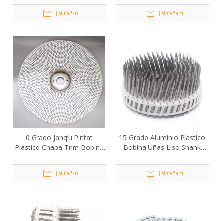
Jiskt’añani
Jiskt’añani
0 Grado Janq’u Pintat
15 Grado Aluminio Plástico
Plástico Chapa Trim Bobina
Bobina Uñas Liso Shank
Uñas 1.83x25mm 3000Pcs
2.4x50mm
Jiskt’añani
Jiskt’añani