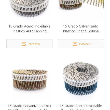
15 Grado Acero Inoxidable
15 Grado Galvanizado
Plástico AutoTapping
Plástico Chapa Bobina
Tornillos Phillips P’iqi
Tornillo Uñnaqa 3.5x40mm
Jiskt’añani
Jiskt’añani
15 Grado Galvanizado Trox
15 Grado Acero Inoxidable