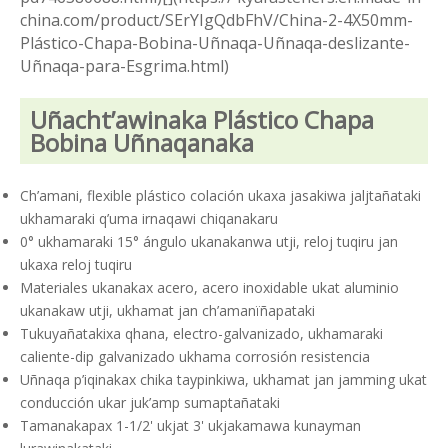
china.com/product/SErYIgQdbFhV/China-2-4X50mm-
Plástico-Chapa-Bobina-Uñnaqa-Uñnaqa-deslizante-
Uñnaqa-para-Esgrima.html)
Uñacht’awinaka Plástico Chapa
Bobina Uñnaqanaka
Ch’amani, flexible plástico colación ukaxa jasakiwa jaljtañataki
ukhamaraki q’uma irnaqawi chiqanakaru
0° ukhamaraki 15° ángulo ukanakanwa utji, reloj tuqiru jan
ukaxa reloj tuqiru
Materiales ukanakax acero, acero inoxidable ukat aluminio
ukanakaw utji, ukhamat jan ch’amanïñapataki
Tukuyañatakixa qhana, electro-galvanizado, ukhamaraki
caliente-dip galvanizado ukhama corrosión resistencia
Uñnaqa p’iqinakax chika taypinkiwa, ukhamat jan jamming ukat
conducción ukar juk’amp sumaptañataki
Tamanakapax 1-1/2' ukjat 3' ukjakamawa kunayman