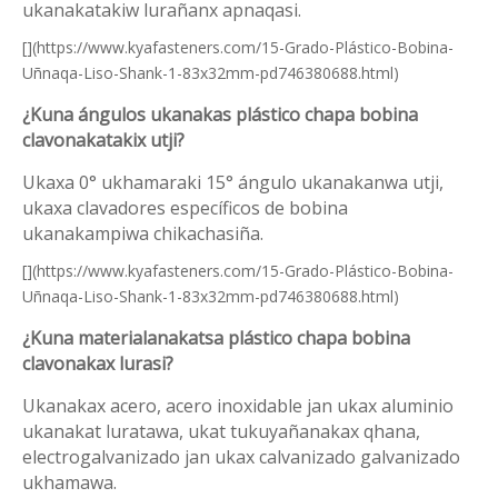
ukanakatakiw lurañanx apnaqasi.
[](https://www.kyafasteners.com/15-Grado-Plástico-Bobina-
Uñnaqa-Liso-Shank-1-83x32mm-pd746380688.html)
¿Kuna ángulos ukanakas plástico chapa bobina
clavonakatakix utji?
Ukaxa 0° ukhamaraki 15° ángulo ukanakanwa utji,
ukaxa clavadores específicos de bobina
ukanakampiwa chikachasiña.
[](https://www.kyafasteners.com/15-Grado-Plástico-Bobina-
Uñnaqa-Liso-Shank-1-83x32mm-pd746380688.html)
¿Kuna materialanakatsa plástico chapa bobina
clavonakax lurasi?
Ukanakax acero, acero inoxidable jan ukax aluminio
ukanakat luratawa, ukat tukuyañanakax qhana,
electrogalvanizado jan ukax calvanizado galvanizado
ukhamawa.