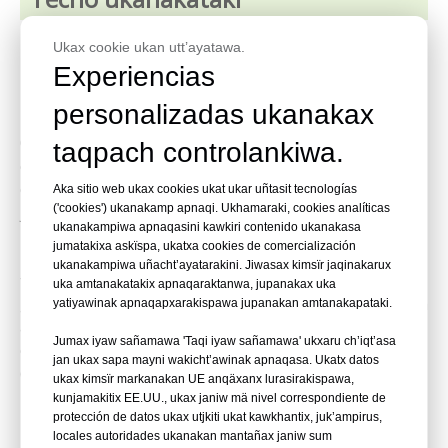
Ukax cookie ukan utt’ayatawa.
KYA Fasteners ukaxa plástico chapa bobina clavos
Experiencias
ukanakaxa luratawa suma ukhamaraki q’uma fijación
ukanakatakixa aplicaciones ukanakana kunjamatixa
personalizadas ukanakax
revestimiento, techo, subsuelo, ukhamaraki cercado.
0° ukhamaraki 15° ángulo ukanakanwa utji, uka
taqpach controlankiwa.
clavonakax ch’aman, flexible plástico ukamp
chikt’atawa, ukax clavo lurañ pachanx jasakiw
Aka sitio web ukax cookies ukat ukar uñtasit tecnologías
('cookies') ukanakamp apnaqi. Ukhamaraki, cookies analíticas
jaljtaraki, janiw kuna yaqha ch’usanak jaytkiti q’uma
ukanakampiwa apnaqasini kawkiri contenido ukanakasa
irnaqäw chiqataki. Uñacht’ayatawa acero, acero
jumatakixa askïspa, ukatxa cookies de comercialización
inoxidable, jan ukaxa aluminio ukanakampi
ukanakampiwa uñacht’ayatarakini. Jiwasax kimsïr jaqinakarux
tukuyawinakampi kunjamatixa qhana, electro-
uka amtanakatakix apnaqaraktanwa, jupanakax uka
galvanizado, jan ukaxa caliente-dip galvanizado, ukaxa
yatiyawinak apnaqapxarakispawa jupanakan amtanakapataki.
asegura durabilidad ukhamaraki resistencia a la
Jumax iyaw sañamawa 'Taqi iyaw sañamawa' ukxaru ch’iqt’asa
corrosión anqäxataki apnaqaña.[]
jan ukax sapa mayni wakicht’awinak apnaqasa. Ukatx datos
(https://www.kyafasteners.com/15-Grado-Plástico-
ukax kimsïr markanakan UE anqäxanx lurasirakispawa,
Bobina-Uñnaqa-Liso-Shank-1-83x32mm-
kunjamakitix EE.UU., ukax janiw mä nivel correspondiente de
pd746380688.html)
protección de datos ukax utjkiti ukat kawkhantix, juk’ampirus,
locales autoridades ukanakan mantañax janiw sum