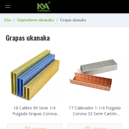
Uta
/
Sujetadores ukanaka
/
Grapas ukanaka
Grapas ukanaka
18 Calibre 90 Serie 1/4
17 Calibrador 1-1/4 Pulgada
Pulgada Grapas Corona
Corona 32 Serie Cartón
Estrellas ukampi
Jist’antañataki Grapas
Jiskt’añani
Jiskt’añani