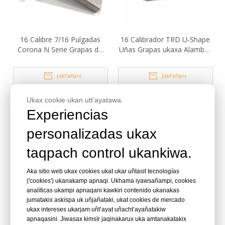
16 Calibre 7/16 Pulgadas
16 Calibrador TRD U-Shape
Corona N Serie Grapas de
Uñas Grapas ukaxa Alambre
Acero Inoxidable
Neumático Fijación Pistola
ukataki
Jiskt’añani
Jiskt’añani
Ukax cookie ukan utt’ayatawa.
Experiencias
personalizadas ukax
taqpach control ukankiwa.
Aka sitio web ukax cookies ukat ukar uñtasit tecnologías
('cookies') ukanakamp apnaqi. Ukhama iyawsañampi, cookies
analíticas ukampi apnaqani kawkiri contenido ukanakas
jumatakix askïspa uk uñjañataki, ukat cookies de mercado
16 Calibre 3/4 Pulgadas
16 Calibre 3/4 Pulgada U
ukax intereses ukarjam uñt’ayat uñacht’ayañatakiw
Acero Inoxidable U Corona
Corona Grapas BCS31P
apnaqasini. Jiwasax kimsïr jaqinakarux uka amtanakatakix
Grapas BCS31 Ukaxa Cinta
Ukaxa Cinta ukampi