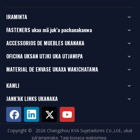
IRAMINTA
FASTENERS ukax mä juk’a pachanakanwa
ACCESSORIOS DE MUEBLES UKANAKA
OFICINA UKSAN UTJKI UKA UTJAWIPA
MATERIAL DE ENVASE UKAXA WAKICHATAWA
KAWLI
JANK’AK LINKS UKANAKA
Copyright ©
2026
Changzhou KYA Sujetadores Co.,Ltd., ukat
juk’ampinaka. Taqi kunasa wakisiriwa.