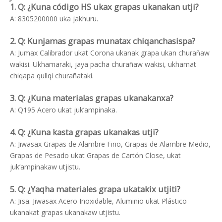
1. Q: ¿Kuna código HS ukax grapas ukanakan utji?
A: 8305200000 uka jakhuru.
2. Q: Kunjamas grapas munatax chiqanchasispa?
A: Jumax Calibrador ukat Corona ukanak grapa ukan churañaw
wakisi. Ukhamaraki, jaya pacha churañaw wakisi, ukhamat
chiqapa qullqi churañataki.
3. Q: ¿Kuna materialas grapas ukanakanxa?
A: Q195 Acero ukat juk’ampinaka.
4. Q: ¿Kuna kasta grapas ukanakas utji?
A: Jiwasax Grapas de Alambre Fino, Grapas de Alambre Medio,
Grapas de Pesado ukat Grapas de Cartón Close, ukat
juk’ampinakaw utjistu.
5. Q: ¿Yaqha materiales grapa ukatakix utjiti?
A: Jïsa. Jiwasax Acero Inoxidable, Aluminio ukat Plástico
ukanakat grapas ukanakaw utjistu.