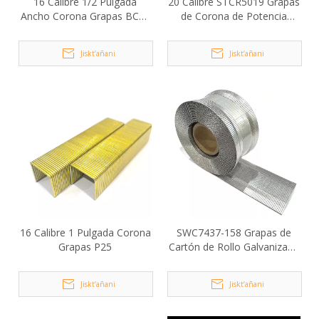
16 Calibre 1/2 Pulgada
20 Calibre STCR5019 Grapas
Ancho Corona Grapas BCS4
de Corona de Potencia
Serie
ukaxa mä juk’a pachanakwa
lurasi
Jiskt’añani
Jiskt’añani
16 Calibre 1 Pulgada Corona
SWC7437-158 Grapas de
Grapas P25
Cartón de Rollo Galvanizado
ukaxa mä juk’a pachanakwa
lurasi
Jiskt’añani
Jiskt’añani