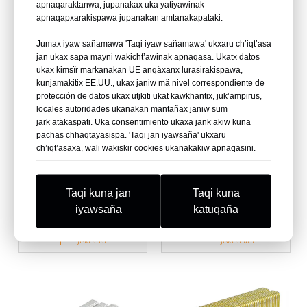
apnaqaraktanwa, jupanakax uka yatiyawinak
ukampi
apnaqapxarakispawa jupanakan amtanakapataki.
Jiskt’añani
Jiskt’añani
Jumax iyaw sañamawa 'Taqi iyaw sañamawa' ukxaru ch’iqt’asa
jan ukax sapa mayni wakicht’awinak apnaqasa. Ukatx datos
ukax kimsïr markanakan UE anqäxanx lurasirakispawa,
kunjamakitix EE.UU., ukax janiw mä nivel correspondiente de
protección de datos ukax utjkiti ukat kawkhantix, juk’ampirus,
locales autoridades ukanakan mantañax janiw sum
jark’atäkaspati. Uka consentimiento ukaxa jank’akiw kuna
pachas chhaqtayasispa. 'Taqi jan iyawsaña' ukxaru
ch’iqt’asaxa, wali wakiskir cookies ukanakakiw apnaqasini.
16 Calibre 3/4 Pulgada U
10.5 Calibre 1-1/4' Papel
Taqi kuna jan
Taqi kuna
Corona Grapas BCS31P
Colatado Púas Cercado
iyawsaña
katuqaña
Ukaxa Pegamento ukampi
Grapas
Jiskt’añani
Jiskt’añani