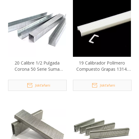
20 Calibre 1/2 Pulgada
19 Calibrador Polímero
Corona 50 Serie Suma
Compuesto Grapas 1314.
Alambre Grapas
Ukaxa mä juk’a pachanakwa
lurasi
Jiskt’añani
Jiskt’añani