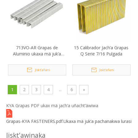
713VO-AR Grapas de
15 Calibrador Jach’a Grapas
Aluminio ukaxa mä juk’a
Q Serie 7/16 Pulgada
pachanakwa lurasi
Jiskt’añani
Jiskt’añani
1
2
3
4
...
6
»
KYA Grapas PDF ukax mä jach’a uñacht’äwiwa
Grapas-KYA FASTENERS.pdf.Ukaxa mä juk’a pachanakwa lurasi
Jiskt’awinaka