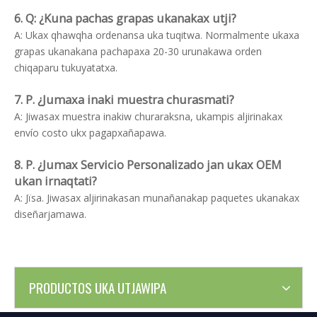
6. Q: ¿Kuna pachas grapas ukanakax utji?
A: Ukax qhawqha ordenansa uka tuqitwa. Normalmente ukaxa
grapas ukanakana pachapaxa 20-30 urunakawa orden
chiqaparu tukuyatatxa.
7. P. ¿Jumaxa inaki muestra churasmati?
A: Jiwasax muestra inakiw churaraksna, ukampis aljirinakax
envío costo ukx pagapxañapawa.
8. P. ¿Jumax Servicio Personalizado jan ukax OEM
ukan irnaqtati?
A: Jïsa. Jiwasax aljirinakasan munañanakap paquetes ukanakax
diseñarjamawa.
PRODUCTOS UKA UTJAWIPA