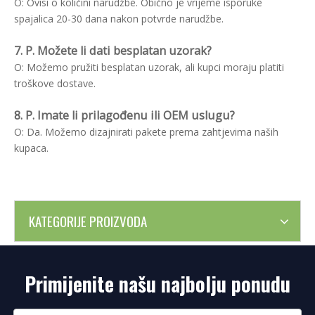
O: Ovisi o količini narudžbe. Obično je vrijeme isporuke
spajalica 20-30 dana nakon potvrde narudžbe.
7. P. Možete li dati besplatan uzorak?
O: Možemo pružiti besplatan uzorak, ali kupci moraju platiti
troškove dostave.
8. P. Imate li prilagođenu ili OEM uslugu?
O: Da. Možemo dizajnirati pakete prema zahtjevima naših
kupaca.
KATEGORIJE PROIZVODA
Primijenite našu najbolju ponudu