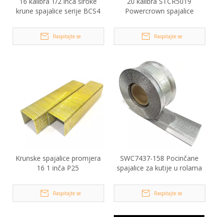
16 kalibra 1/2 inča široke
20 kalibra STCR5019
krune spajalice serije BCS4
Powercrown spajalice
Raspitajte se
Raspitajte se
Krunske spajalice promjera
SWC7437-158 Pocinčane
16 1 inča P25
spajalice za kutije u rolama
Raspitajte se
Raspitajte se