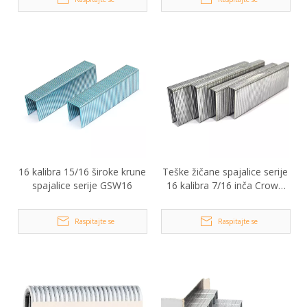
16 kalibra 15/16 široke krune
Teške žičane spajalice serije
spajalice serije GSW16
16 kalibra 7/16 inča Crown
N35
Raspitajte se
Raspitajte se