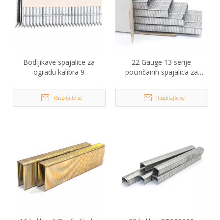
Bodljikave spajalice za
22 Gauge 13 serije
ogradu kalibra 9
pocinčanih spajalica za
presvlake
Raspitajte se
Raspitajte se