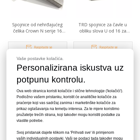
Spojnice od nehrđajućeg
TRD spojnice za čavle u
čelika Crown N serije 16
obliku slova U od 16 za
kalibra 7/16 inča
pneumatski pištolj za
pričvršćivanje žice
Raspitajte se
Raspitajte se
Vaše postavke kolačića.
Personalizirana iskustva uz
potpunu kontrolu.
Ova web stranica koristi kolačiće i slične tehnologije ('kolačići').
Podložno vašem pristanku, koristit će analitičke kolačiće za
praćenje koji vas sadržaj zanima i marketinške kolačiće za
prikaz oglašavanja na temelju interesa. Za te mjere koristimo
pružatelje trećih strana, koji također mogu koristiti podatke za
vlastite potrebe.
16 kalibra 3/4 inča od
16 promjera 3/4 inča U
nehrđajućeg čelika U krune
krune spajalice BCS31P s
Svoj pristanak dajete klikom na 'Prihvati sve' ili primjenom
spajalice BCS31 s trakom
trakom
vaših individualnih postavki. Vaši se podaci tada također mogu