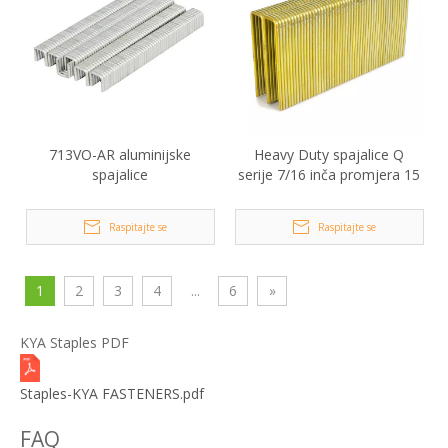
713VO-AR aluminijske
Heavy Duty spajalice Q
spajalice
serije 7/16 inča promjera 15
Raspitajte se
Raspitajte se
1
2
3
4
...
6
»
KYA Staples PDF
Staples-KYA FASTENERS.pdf
FAQ