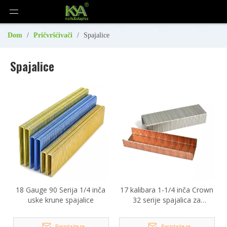
Dom
/
Pričvršćivači
/
Spajalice
Spajalice
18 Gauge 90 Serija 1/4 inča
17 kalibara 1-1/4 inča Crown
uske krune spajalice
32 serije spajalica za
zatvaranje kartona
Raspitajte se
Raspitajte se