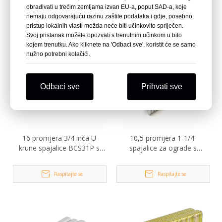
obrađivati ​​u trećim zemljama izvan EU-a, poput SAD-a, koje
Raspitajte se
Raspitajte se
nemaju odgovarajuću razinu zaštite podataka i gdje, posebno,
pristup lokalnih vlasti možda neće biti učinkovito spriječen.
Svoj pristanak možete opozvati s trenutnim učinkom u bilo
kojem trenutku. Ako kliknete na 'Odbaci sve', koristit će se samo
nužno potrebni kolačići.
Odbaci sve
Prihvati sve
16 promjera 3/4 inča U
10,5 promjera 1-1/4'
krune spajalice BCS31P s
spajalice za ograde s
ljepilom
bodljikavim papirom
Raspitajte se
Raspitajte se