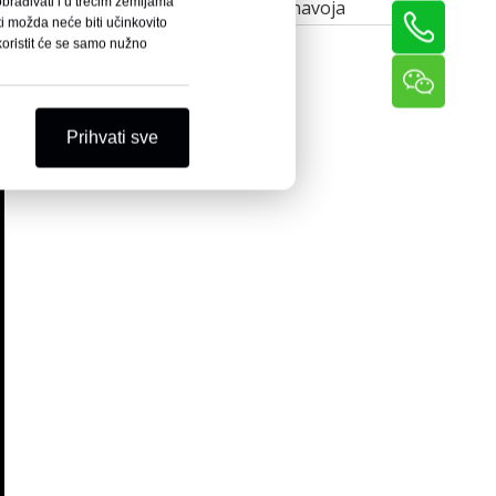
rađivati ​​i u trećim zemljama
Stroj za motanje navoja
i možda neće biti učinkovito
koristit će se samo nužno
Prihvati sve