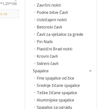
00*1,25*100
Završni nokti
Podne bitve Čavli
te se
Uobičajeni nokti
Betonski čavli
Čavli za vješalice za grede
Pin Nails
Plastični Brad nokti
Krovni čavli
Sidreni čavli
Spajalice
Fine spajalice od žice
Srednje žičane spajalice
Teške žičane spajalice
Aluminijske spajalice
Spajalice za ogradu