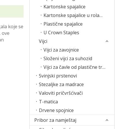
Kartonske spajalice
Kartonske spajalice u rolama
Plastične spajalice
gala koje se
U Crown Staples
, ove
an
Vijci
Vijci za zavojnice
Složeni vijci za suhozid
Vijci za čavle od plastične trake
Svinjski prstenovi
Stezaljke za madrace
Valoviti pričvršćivači
T-matica
Drvene spojnice
Pribor za namještaj