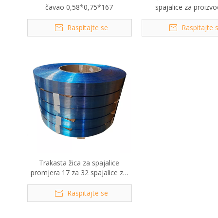
čavao 0,58*0,75*167
spajalice za proizv
spajalica, Brads ča
Raspitajte se
Raspitajte 
Trakasta žica za spajalice
promjera 17 za 32 spajalice za
karton
Raspitajte se