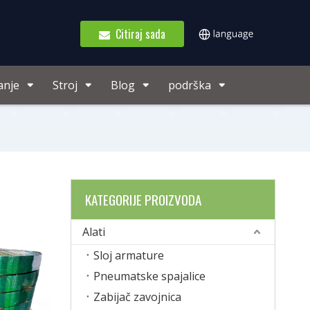
Citiraj sada
anje
Stroj
Blog
podrška
KATEGORIJE PROIZVODA
Alati
Sloj armature
Pneumatske spajalice
Zabijač zavojnica