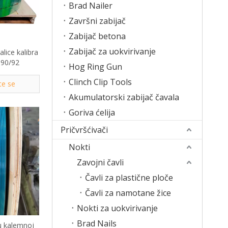
Brad Nailer
Završni zabijač
Zabijač betona
Zabijač za uokvirivanje
alice kalibra
 90/92
Hog Ring Gun
Clinch Clip Tools
te se
Akumulatorski zabijač čavala
Goriva ćelija
Pričvršćivači
Nokti
Zavojni čavli
Čavli za plastične ploče
Čavli za namotane žice
Nokti za uokvirivanje
Brad Nails
u kalemnoj