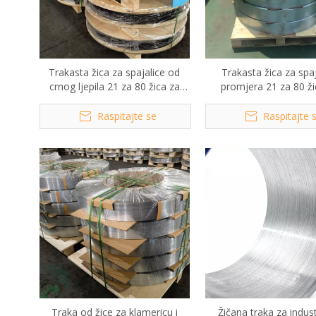
Trakasta žica za spajalice od
Trakasta žica za spaj
crnog ljepila 21 za 80 žica za
promjera 21 za 80 ži
spajalice
spajalice
Raspitajte se
Raspitajte 
Traka od žice za klamericu i
Žičana traka za indust