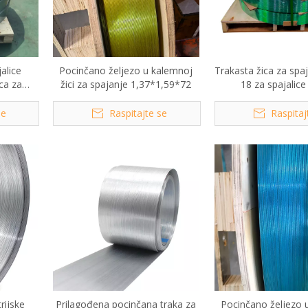
alice
Pocinčano željezo u kalemnoj
Trakasta žica za spaj
ca za
žici za spajanje 1,37*1,59*72
18 za spajalice
se
Raspitajte se
Raspitaj
rijske
Prilagođena pocinčana traka za
Pocinčano željezo 