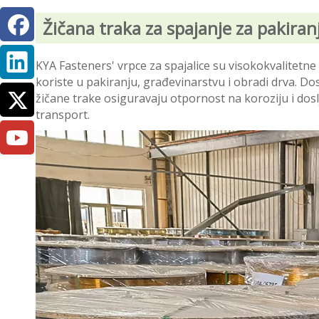
Žičana traka za spajanje za pakiranj
KYA Fasteners' vrpce za spajalice su visokokvalitetne č
koriste u pakiranju, građevinarstvu i obradi drva. D
žičane trake osiguravaju otpornost na koroziju i dos
transport.