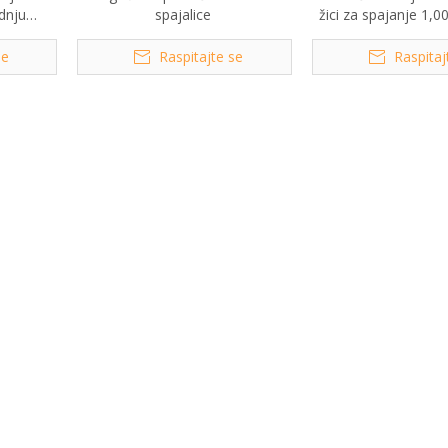
odnju
spajalice
žici za spajanje 1,
vala
se
Raspitajte se
Raspitaj