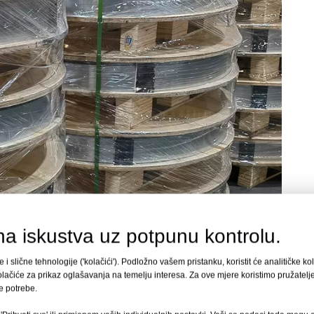
na iskustva uz potpunu kontrolu.
 i slične tehnologije ('kolačići'). Podložno vašem pristanku, koristit će analitičke k
lačiće za prikaz oglašavanja na temelju interesa. Za ove mjere koristimo pružatelje 
te potrebe.