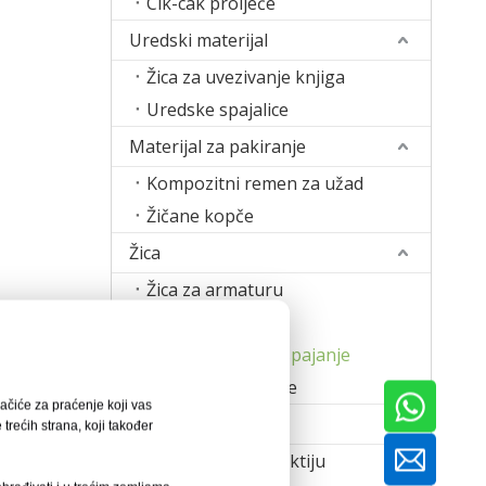
Cik-cak proljeće
Uredski materijal
Žica za uvezivanje knjiga
Uredske spajalice
Materijal za pakiranje
Kompozitni remen za užad
Žičane kopče
Žica
Žica za armaturu
Žica za šivanje
Traka od žice za spajanje
Žica za zavarivanje
olačiće za praćenje koji vas
Stroj
trećih strana, koji također
Stroj za izradu noktiju