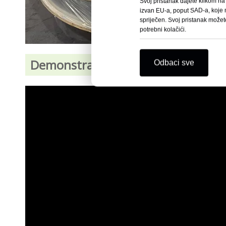
Svoj pristanak dajete klikom na 
izvan EU-a, poput SAD-a, koje n
spriječen. Svoj pristanak možet
potrebni kolačići.
Demonstracijski videozapisi trake 
Odbaci sve