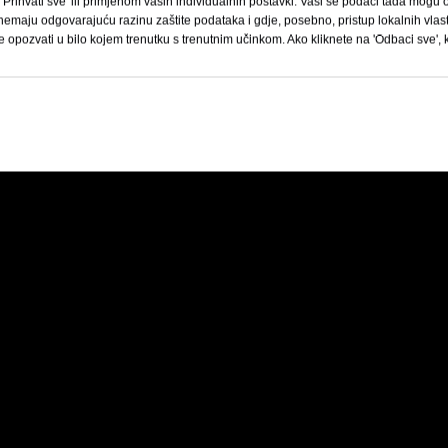
'Prihvati sve' ili primjenom vaših individualnih postavki. Vaši se podaci tada mogu ob
emaju odgovarajuću razinu zaštite podataka i gdje, posebno, pristup lokalnih vlast
e opozvati u bilo kojem trenutku s trenutnim učinkom. Ako kliknete na 'Odbaci sve', 
za klamericu