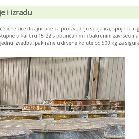
e i izradu
elične žice dizajnirane za proizvodnju spajalica, spojnica i i
ostupne u kalibru 15-22 s pocinčanim ili bakrenim završecima
ljednu izvedbu, pakirane u drvene kolute od 500 kg za sigur