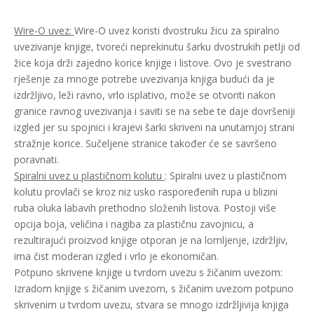
Wire-O uvez:
Wire-O uvez koristi dvostruku žicu za spiralno
uvezivanje knjige, tvoreći neprekinutu šarku dvostrukih petlji od
žice koja drži zajedno korice knjige i listove. Ovo je svestrano
rješenje za mnoge potrebe uvezivanja knjiga budući da je
izdržljivo, leži ravno, vrlo isplativo, može se otvoriti nakon
granice ravnog uvezivanja i saviti se na sebe te daje dovršeniji
izgled jer su spojnici i krajevi šarki skriveni na unutarnjoj strani
stražnje korice. Sučeljene stranice također će se savršeno
poravnati.
Spiralni uvez u plastičnom kolutu
: Spiralni uvez u plastičnom
kolutu provlači se kroz niz usko raspoređenih rupa u blizini
ruba oluka labavih prethodno složenih listova. Postoji više
opcija boja, veličina i nagiba za plastičnu zavojnicu, a
rezultirajući proizvod knjige otporan je na lomljenje, izdržljiv,
ima čist moderan izgled i vrlo je ekonomičan.
Potpuno skrivene knjige u tvrdom uvezu s žičanim uvezom:
Izradom knjige s žičanim uvezom, s žičanim uvezom potpuno
skrivenim u tvrdom uvezu, stvara se mnogo izdržljivija knjiga