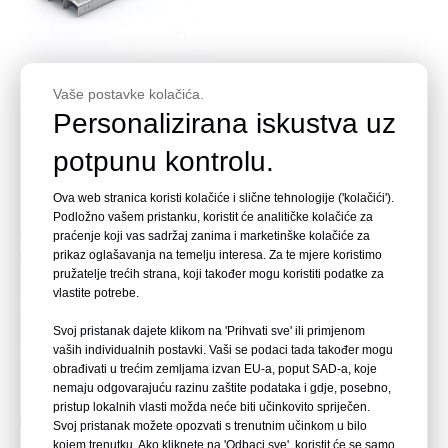
B8 Stcr2115 Pocinčane
Vaše postavke kolačića.
spajalice za ured i školu
Personalizirana iskustva uz
Raspitajte se
potpunu kontrolu.
Ova web stranica koristi kolačiće i slične tehnologije ('kolačići').
Imamo cijeli asortiman svih aktualnih i popularnih spajalica od
Podložno vašem pristanku, koristit će analitičke kolačiće za
fine žice namijenjenih za uredsku, knjigoveznicu i laku
praćenje koji vas sadržaj zanima i marketinške kolačiće za
komercijalnu upotrebu:
prikaz oglašavanja na temelju interesa. Za te mjere koristimo
pružatelje trećih strana, koji također mogu koristiti podatke za
● KYA uredske spajalice (ravna žica) za električne uredske
vlastite potrebe.
spajalice.
● Visokougljične klamerice za električne ravne i sedlaste
Svoj pristanak dajete klikom na 'Prihvati sve' ili primjenom
spajalice za uvez.
vaših individualnih postavki. Vaši se podaci tada također mogu
obrađivati ​​u trećim zemljama izvan EU-a, poput SAD-a, koje
● Izdržljive spajalice za ručne spajalice za uvezivanje.
nemaju odgovarajuću razinu zaštite podataka i gdje, posebno,
● Spojnice od nehrđajućeg čelika i u boji za specijalne
pristup lokalnih vlasti možda neće biti učinkovito spriječen.
primjene.
Svoj pristanak možete opozvati s trenutnim učinkom u bilo
kojem trenutku. Ako kliknete na 'Odbaci sve', koristit će se samo