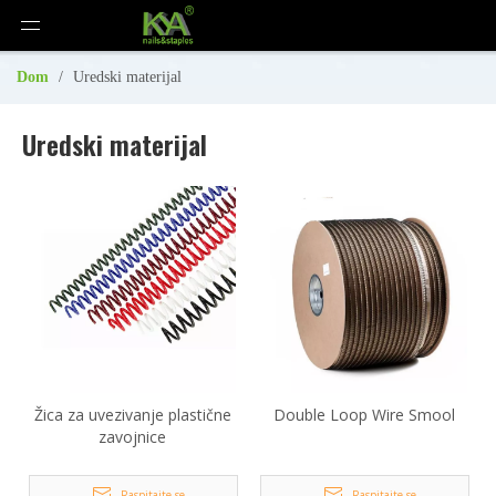
Dom
/
Uredski materijal
Uredski materijal
Žica za uvezivanje plastične
Double Loop Wire Smool
zavojnice
Raspitajte se
Raspitajte se