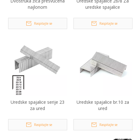
Dvostruka žica presvučena
Uredske spajalice 26/8 Za
najlonom
uredske spajalice
Raspitajte se
Raspitajte se
Uredske spajalice serije 23
Uredske spajalice br.10 za
za ured
ured
Raspitajte se
Raspitajte se