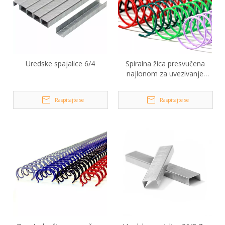
Uredske spajalice 6/4
Spiralna žica presvučena
najlonom za uvezivanje
knjiga
Raspitajte se
Raspitajte se