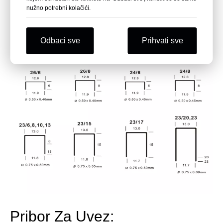
nužno potrebni kolačići.
Odbaci sve
Prihvati sve
Pribor Za Uvez: