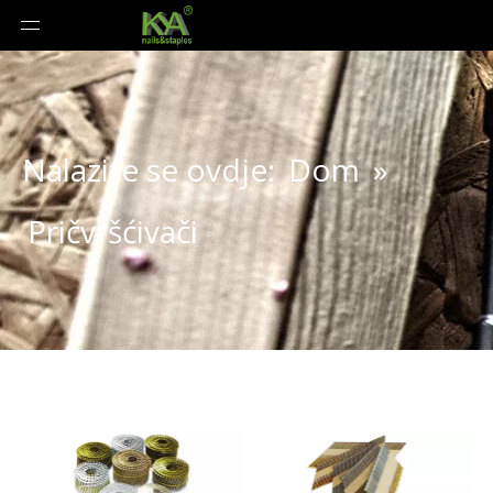
Nalazite se ovdje:
Dom
»
Pričvršćivači