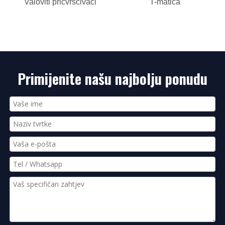
Valoviti pričvršćivači
T-matica
Primijenite našu najbolju ponudu