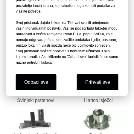
prikaz oglašavanja na temelju interesa. Za te mjere koristimo
pružatelje trećih strana, koji također mogu koristiti podatke za
vlastite potrebe.
Kartonske spajalice u
Plastične spajalice
Svoj pristanak dajete klikom na 'Prihvati sve' ili primjenom
vaših individualnih postavki. Vaši se podaci tada također mogu
rolama
obrađivati ​​u trećim zemljama izvan EU-a, poput SAD-a, koje
nemaju odgovarajuću razinu zaštite podataka i gdje, posebno,
pristup lokalnih vlasti možda neće biti učinkovito spriječen.
Svoj pristanak možete opozvati s trenutnim učinkom u bilo
kojem trenutku. Ako kliknete na 'Odbaci sve', koristit će se samo
nužno potrebni kolačići.
Vijci za zavojnice
Složeni vijci za suhozid
Odbaci sve
Prihvati sve
Svinjski prstenovi
Hartco isječci