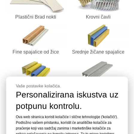
Plastični Brad nokti
Krovni čavli
Fine spajalice od žice
Srednje žičane spajalice
Vaše postavke kolačića.
Heavy Duty Staples
Aluminijske spajalice
Personalizirana iskustva uz
potpunu kontrolu.
Ova web stranica koristi kolačiće i slične tehnologije ('kolačići').
Spajalice za ogradu
Kartonske spajalice
Podložno vašem pristanku, koristit će analitičke kolačiće za
praćenje koji vas sadržaj zanima i marketinške kolačiće za