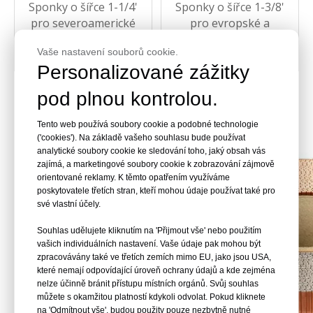
Sponky o šířce 1-1/4'
Sponky o šířce 1-3/8'
pro severoamerické
pro evropské a
sešívačky typu C.
jihoamerické sešívačky
Vaše nastavení souborů cookie.
typu A.
Personalizované zážitky
pod plnou kontrolou.
Tento web používá soubory cookie a podobné technologie
('cookies'). Na základě vašeho souhlasu bude používat
analytické soubory cookie ke sledování toho, jaký obsah vás
zajímá, a marketingové soubory cookie k zobrazování zájmově
orientované reklamy. K těmto opatřením využíváme
poskytovatele třetích stran, kteří mohou údaje používat také pro
své vlastní účely.
Souhlas udělujete kliknutím na 'Přijmout vše' nebo použitím
vašich individuálních nastavení. Vaše údaje pak mohou být
zpracovávány také ve třetích zemích mimo EU, jako jsou USA,
které nemají odpovídající úroveň ochrany údajů a kde zejména
nelze účinně bránit přístupu místních orgánů. Svůj souhlas
můžete s okamžitou platností kdykoli odvolat. Pokud kliknete
na 'Odmítnout vše', budou použity pouze nezbytně nutné