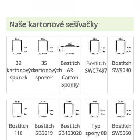
Naše kartonové sešívačky
32
35
Bostitch
Bostitch
Bostitch
kartonových
kartonových
AR
SW9040
SWC7437
sponek
sponek
Carton
Sponky
Bostitch
Typ
Bostitch
Bostitch
Bostitch
110
spony 88
SB5019
SB103020
SW9060