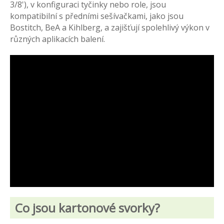
3/8'), v konfiguraci tyčinky nebo role, jsou
kompatibilní s předními sešívačkami, jako jsou
Bostitch, BeA a Kihlberg, a zajišťují spolehlivý výkon v
různých aplikacích balení.
Co jsou kartonové svorky?