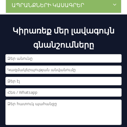
ԱՊՐԱՆՔՆԵՐԻ ԿԱՍԱԳՐԵՐ
Կիրառեք մեր լավագույն
գնանշումները