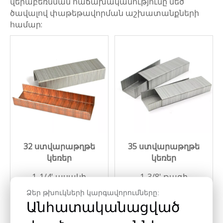
վերաբեռնման հաճախականությունը մեծ
ծավալով փաթեթավորման աշխատանքների
համար:
32 ստվարաթղթե
35 ստվարաթղթե
կեռեր
կեռեր
1-1/4' պսակի
1-3/8' թագի
լայնության կեռներ
լայնության կեռեր
Ձեր թխուկների կարգավորումները:
հյուսիսամերիկյան
եվրոպական և
Անհատականացված
C-տիպի կեռների
հարավամերիկյան A
համար:
տիպի կեռների