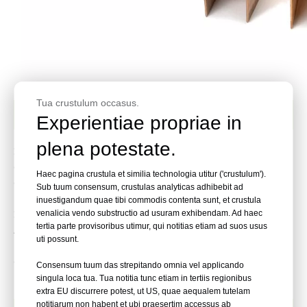
Tua crustulum occasus.
Quid sunt Roll Carton Staples?
Experientiae propriae in
plena potestate.
Stapulae volvunt coronae bracteae latae cum
craticulae stapellis adhibitae pro magno volumine
Haec pagina crustula et similia technologia utitur ('crustulum').
obsignatio fasciculorum, praesertim carnificum limae.
Sub tuum consensum, crustulas analyticas adhibebit ad
Praesto in 32 mm (C-typo, populari in America
inuestigandum quae tibi commodis contenta sunt, et crustula
Septentrionali) vel 35 mm (A-type, in Europa et
venalicia vendo substructio ad usuram exhibendam. Ad haec
tertia parte provisoribus utimur, qui notitias etiam ad suos usus
America Meridionali praefertur) coronae inversae,
uti possunt.
pauciores relaciones quam stapellas offerunt, cum
cruribus 15-21 mm longis pro variis crassitudinibus
Consensum tuum das strepitando omnia vel applicando
materialibus.
singula loca tua. Tua notitia tunc etiam in tertiis regionibus
extra EU discurrere potest, ut US, quae aequalem tutelam
notitiarum non habent et ubi praesertim accessus ab