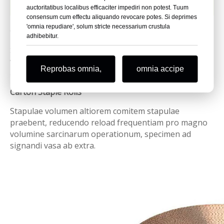
Genera lobortis Staples
auctoritatibus localibus efficaciter impediri non potest. Tuum
consensum cum effectu aliquando revocare potes. Si deprimes
'omnia repudiare', solum stricte necessarium crustula
Carton Staple Sticks
adhibebitur.
Stapulae inhaerent aptas applicationes ad medium-
volumen, crebriores reloading, sed signationem
Reprobas omnia,
omnia accipe
accuratam pro craticulis corrugatis offerentes.
Carton Staple Rolls
Stapulae volumen altiorem comitem stapulae
praebent, reducendo reload frequentiam pro magno
volumine sarcinarum operationum, specimen ad
signandi vasa ab extra.